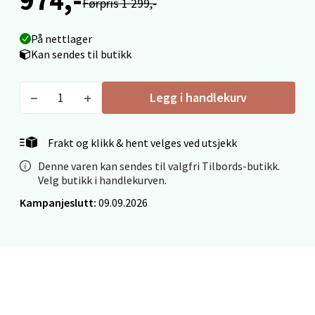
Førpris 1 299,-
Velg
På nettlager
Kan sendes til butikk
Ålesund - Thon Senter Moa
Legg i handlekurv
Langelandsvegen 25, 6010 Ålesund
Åpent i dag 10-20
Frakt og klikk & hent velges ved utsjekk
0 i butikk
Denne varen kan sendes til valgfri Tilbords-butikk.
Velg butikk i handlekurven.
Velg
Kampanjeslutt:
09.09.2026
Molde - Moldetorget
Torget 1, 6413 Molde
Åpent i dag 10-20