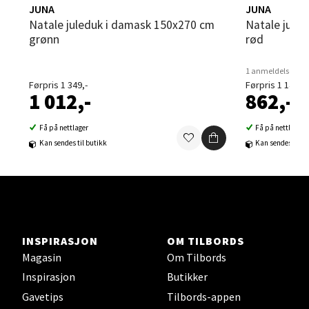
Sortland - Sortland Storsenter
JUNA
JUNA
Natale juleduk i damask 150x270 cm
Natale juleduk i damask 150x220 cm
Strangata 26, 8400 Sortland
grønn
rød
Åpent i dag 10-19
1 anmeldelse
0 i butikk
Førpris 1 349,-
Førpris 1 149,-
1 012,-
862,-
Velg
Få på nettlager
Få på nettlager
Kan sendes til butikk
Kan sendes til b
Steinkjer - Thon Senter Steinkjer
Sjøfartsgata 2, 7714 Steinkjer
Åpent i dag 10-20
INSPIRASJON
OM TILBORDS
0 i butikk
Magasin
Om Tilbords
Inspirasjon
Butikker
Velg
Gavetips
Tilbords-appen