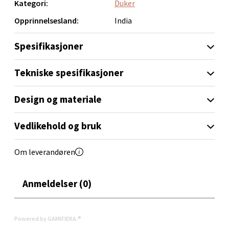
Kategori:
Duker
Opprinnelsesland:
India
Orkanger - Thon Senter Orkanger
Spesifikasjoner
Thon Senter Orkanger, Orkdalsveien 113, 7300
Orkanger
Tekniske spesifikasjoner
Åpent i dag 09-20
0 i butikk
Design og materiale
Velg
Vedlikehold og bruk
Om leverandøren
Sandvika - Thon Senter Sandvika
Anmeldelser (0)
Brodtkorbsgate 7, 1338 Sandvika
Åpent i dag 10-21
Powered by GAMIFIERA.®
0 i butikk