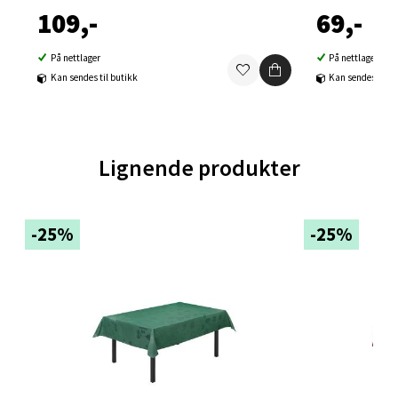
Åpent i dag 09-21
109,-
69,-
0 i butikk
På nettlager
På nettlager
Kan sendes til butikk
Kan sendes til b
Velg
Lignende produkter
Ski - Thon Senter Ski
Ski Storsenter, Jernbanesvingen 6, 1400 Ski
-25%
-25%
Åpent i dag 10-21
0 i butikk
Velg