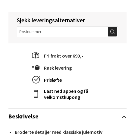
0 i butikk
Sjekk leveringsalternativer
Velg
Narvik - Thon Senter Malmporten
Fri frakt over 699,-
Rask levering
Bolagsgata 1, 8514 Narvik
Åpent i dag 10-20
Prisløfte
0 i butikk
Last ned appen og få
velkomstkupong
Velg
Beskrivelse
Bergen - Oasen Senter
Broderte detaljer med klassiske julemotiv