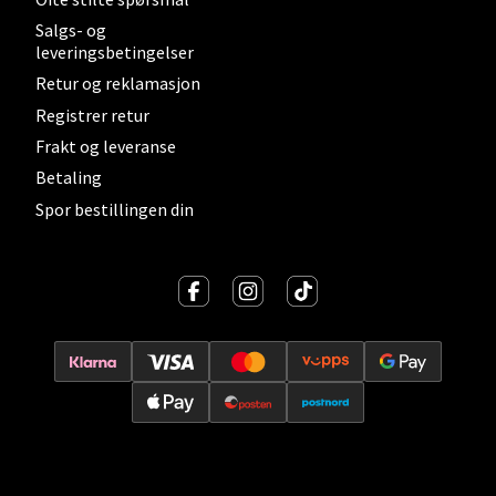
Salgs- og
Velg
leveringsbetingelser
Retur og reklamasjon
Registrer retur
Lillehammer - Strandtorget
Frakt og leveranse
Betaling
Strandtorget, 2609 Lillehammer
Spor bestillingen din
Åpent i dag 09-20
0 i butikk
Velg
Strømmen - Thon Senter Strømmen
Støperivn. 5, 2010 Strømmen