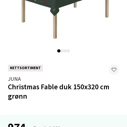
Mandal - Alti Mandal
Skarvøyveien 55, 4517 Mandal
Åpent i dag 10-20
0 i butikk
Velg
NETTSORTIMENT
JUNA
Christmas Fable duk 150x320 cm
Mo i Rana - Thon Senter Mo i Rana
grønn
Fridtjof Nansensgate 22, 8622 Mo i Rana
Åpent i dag 09-19
0 i butikk
974,-