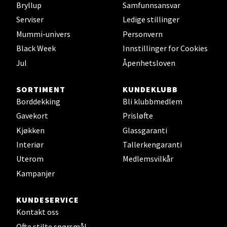
Bryllup
Samfunnsansvar
Serviser
Ledige stillinger
Leirvik - Stord
Mummi-univers
Personvern
Black Week
Innstillinger for Cookies
Torgbakken 2, 5401 Stord
Jul
Åpenhetsloven
Åpent i dag 10-17
0 i butikk
SORTIMENT
KUNDEKLUBB
Borddekking
Bli klubbmedlem
Velg
Gavekort
Prisløfte
Kjøkken
Glassgaranti
Interiør
Tallerkengaranti
Uterom
Medlemsvilkår
Oslo - Thon Senter Storo
Kampanjer
Vitaminveien 7 - 9, 0485 Oslo
Åpent i dag 10-21
KUNDESERVICE
Kontakt oss
0 i butikk
Ofte stilte spørsmål