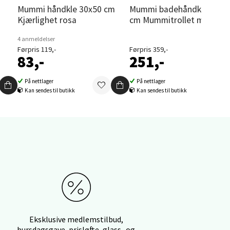
Mummi håndkle 30x50 cm
Mummi badehåndkle 70x140
Kjærlighet rosa
cm Mummitrollet marinebl
4 anmeldelser
elg
Førpris 119,-
Førpris 359,-
83,-
251,-
På nettlager
På nettlager
Kan sendes til butikk
Kan sendes til butikk
elg
Eksklusive medlemstilbud,
elg
bursdagsgave, prisløfte, glass- og