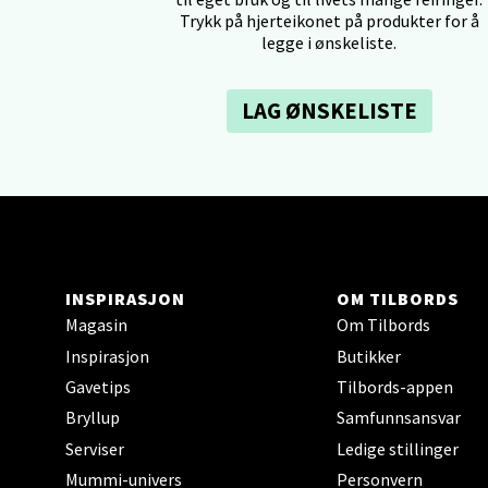
0 i bu
Trykk på hjerteikonet på produkter for å
legge i ønskeliste.
Tron
LAG ØNSKELISTE
Falken
Åpent i
0 i bu
Ski 
INSPIRASJON
OM TILBORDS
Magasin
Om Tilbords
Ski Sto
Inspirasjon
Butikker
Åpent i
Gavetips
Tilbords-appen
0 i bu
Bryllup
Samfunnsansvar
Serviser
Ledige stillinger
Mummi-univers
Personvern