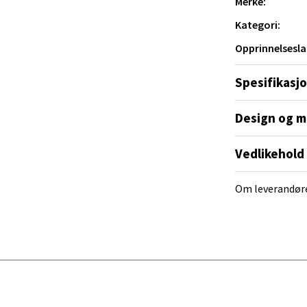
Merke:
ng med enkle grep.
Kategori:
Opprinnelsesla
al - Alti Mandal
Spesifikasj
yveien 55, 4517 Mandal
 dag 10-20
V
Design og m
tikk
Vedlikehold
 Rana - Thon Senter Mo i Rana
Om leverandør
f Nansensgate 22, 8622 Mo i Rana
 dag 09-19
V
tikk
und - Thon Senter Moa