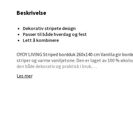
Åpent i
Beskrivelse
0 i bu
Dekorativ stripete design
Passer til både hverdag og fest
Stav
Lett å kombinere
Madl
OYOY LIVING Striped bordduk 260x140 cm Vanilla gir borde
striper og varme vaniljetone. Den er laget av 100 % økol
Madlak
den både dekorativ og praktisk i bruk.
Åpent i
Les mer
Duken passer like godt til en enkel frokost som til et de
0 i bu
dekker bordet godt, og den er enkel å style sammen med 
uttrykk. Lett å ta av og vaske når det trengs.
Leva
• Mål: 260 x 140 cm
• 100 % økologisk bomull
• Dekorativt stripemønster
Moafjæ
• Lys vaniljefarge
Åpent i
• Enkel å kombinere med matchende tekstiler
0 i bu