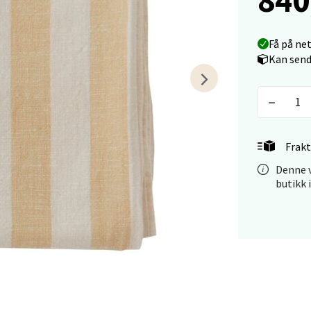
tiansand - Markens
Få på ne
arkens markensgate 25B, 4611 Kristiansand
Kan send
 dag 09-18
V
tikk
 - Linderud
Frakt
Denne v
Mogensøns vei 38, 0594 Oslo
butikk 
 dag 10-21
V
tikk
e/Jæren - M44
veien 2, 4340 Bryne