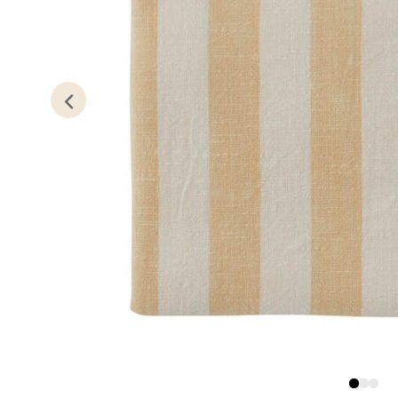
Kris
Lillem
Åpent i
0 i bu
Oslo
Erich 
Åpent i
0 i bu
Bryn
Jupiter