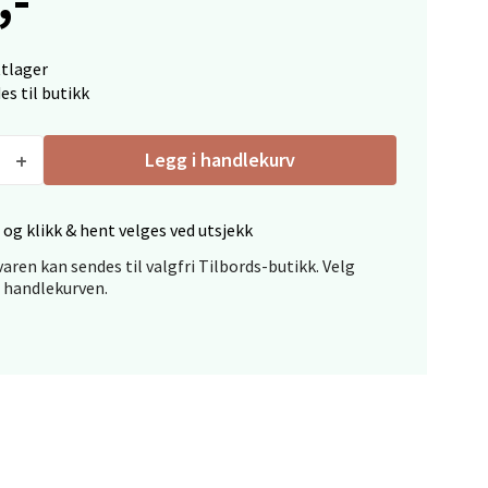
ttlager
es til butikk
elg
Legg i handlekurv
 og klikk & hent velges ved utsjekk
aren kan sendes til valgfri Tilbords-butikk. Velg
i handlekurven.
elg