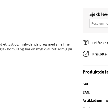
 dag 10-20
V
tikk
Sjekk lev
anger og Sandnes - Thon Senter
a
Fri frakt 
t et lyst og innbydende preg med sine fine
ogisk bomull og har en myk kvalitet som gjør
rossen nr 9, 4042 Stavanger
Prisløfte
 dag 10-20
kket bord med gjester. Den store størrelsen
tikk
servietter i samme mønster for et helhetlig
Produktdeta
nger - Magneten
SKU:
EAN:
ra 14, 7606 Levanger
 dag 10-20
Artikkelnumme
V
tikk