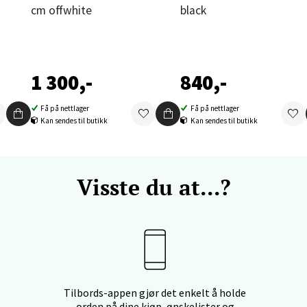
nger - Thon Senter Orkanger
cm offwhite
black
enter Orkanger, Orkdalsveien 113, 7300 Orkanger
 dag 09-20
V
tikk
1 300,-
840,-
Få på nettlager
Få på nettlager
vika - Thon Senter Sandvika
Kan sendes til butikk
Kan sendes til butikk
orbsgate 7, 1338 Sandvika
 dag 10-21
Visste du at...?
V
tikk
en - Thon Senter Sartor
vegen 12, 5353 Straume
Tilbords-appen gjør det enkelt å holde
 dag 10-21
V
orden på dine kjøp, ønskelister og