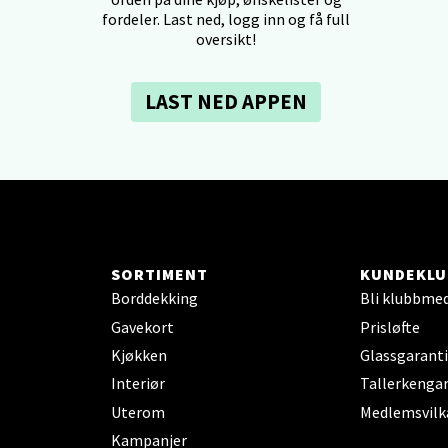
tikk
fordeler. Last ned, logg inn og få full
oversikt!
dheim - Sirkus Shopping
LAST NED APPEN
borgveien 5, 7044 Trondheim
 dag 09-21
V
tikk
- Thon Senter Ski
SORTIMENT
KUNDEKLU
Borddekking
Bli klubbme
rsenter, Jernbanesvingen 6, 1400 Ski
Gavekort
Prisløfte
 dag 10-21
Kjøkken
Glassgaranti
V
tikk
Interiør
Tallerkengar
Uterom
Medlemsvilk
Kampanjer