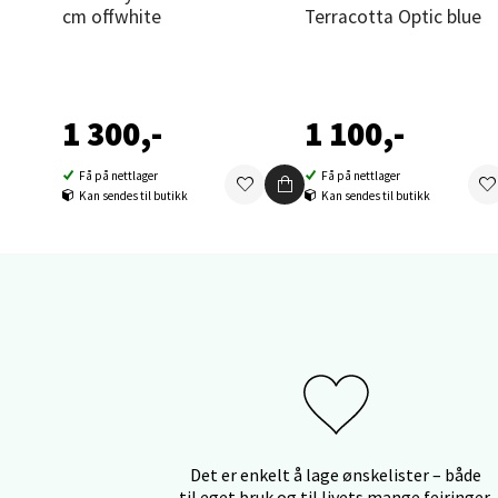
Orka
cm offwhite
Terracotta Optic blue
Thon S
Åpent i
0 i bu
1 300,-
1 100,-
Få på nettlager
Få på nettlager
Sand
Kan sendes til butikk
Kan sendes til butikk
Brodtk
Åpent i
0 i bu
Berg
Sartor
Det er enkelt å lage ønskelister – både
Åpent i
til eget bruk og til livets mange feiringer.