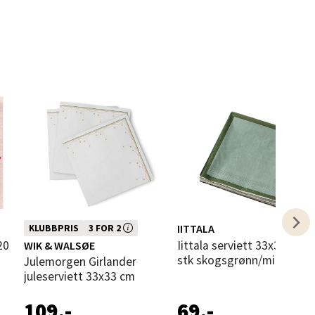
elg
elg
Denne varen inngår i vår 3 for 2
IITTALA
KLUBBPRIS
3 FOR 2
kampanje. Vi spanderer den rimeligste
Iittala serviett 33x33 cm 20
WIK & WALSØE
stk skogsgrønn/mint
Julemorgen Girlander
juleserviett 33x33 cm
109,-
69,-
elg