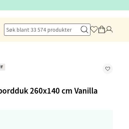
elg
elg
NT
bordduk 260x140 cm Vanilla
elg
,-