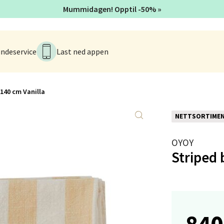
 dag 10-20
Mummidagen! Opptil -50% »
V
tikk
ndeservice
Last ned appen
anger og Sandnes - Kvadrat
Stokkavei 1, 4313 Sandnes
140 cm Vanilla
 dag 10-21
V
tikk
NETTSORTIME
OYOY
en - Thon Senter Lagunen
Striped 
veien 1, 5239 Bergen
 dag 10-21
V
tikk
840