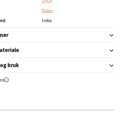
OYOY
Duker
nd:
India
oner
elg
ateriale
 og bruk
en
elg