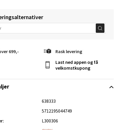
elg
eringsalternativer
over 699,-
Rask levering
Last ned appen og få
Vel
velkomstkupong
g
ljer
638333
5712195044749
r:
L300306
elg