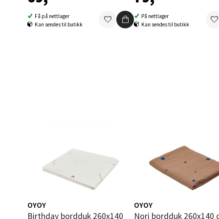
0 i bu
Få på nettlager
På nettlager
Kan sendes til butikk
Kan sendes til butikk
Berg
Folke B
Åpent i
0 i bu
Oppd
Aunase
Åpent i
0 i bu
OYOY
OYOY
Birthday bordduk 260x140
Nori bordduk 260x140 cm