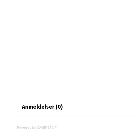
Et fint valg for å skape en lun og gjennomført borddekki
Mand
Skarvø
Åpent i
0 i bu
Mo i
Fridtjo
Åpent i
Anmeldelser (0)
0 i bu
Powered by GAMIFIERA.®
Åles