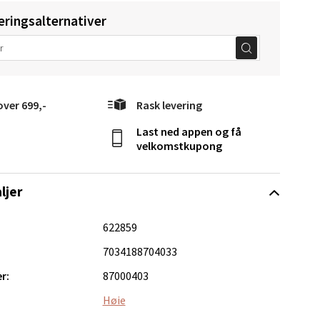
eringsalternativer
elg
over 699,-
Rask levering
Last ned appen og få
velkomstkupong
ljer
elg
622859
7034188704033
r:
87000403
Høie