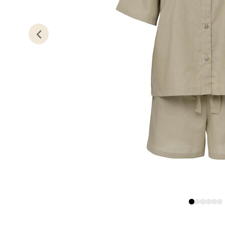
0 i bu
Stav
Gartne
Åpent i
0 i bu
Stav
Gamle 
Åpent i
0 i bu