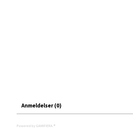
0 i bu
Bryn
Jupiter
Åpent i
0 i bu
Stav
Madl
Anmeldelser (0)
Madlak
Åpent i
0 i bu
Powered by GAMIFIERA.®