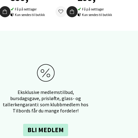
Få på nettlager
Få på nettlager
elg
Kan sendes til butikk
Kan sendes til butikk
elg
Eksklusive medlemstilbud,
bursdagsgave, prisløfte, glass- og
tallerkengaranti: som klubbmedlem hos
Tilbords får du mange fordeler!
elg
BLI MEDLEM