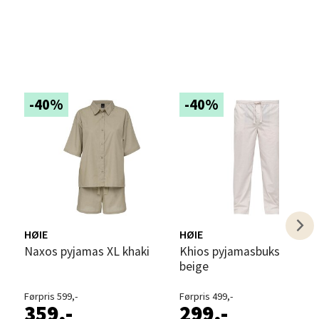
elg
-40%
-40%
elg
HØIE
HØIE
Naxos pyjamas XL khaki
Khios pyjamasbukse herre S
beige
Førpris 599,-
Førpris 499,-
359,-
299,-