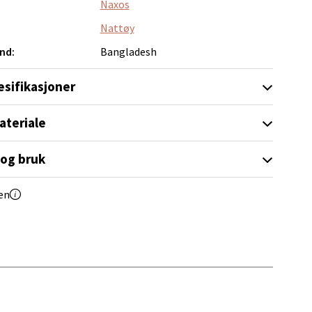
Naxos
elg
Nattøy
nd:
Bangladesh
esifikasjoner
ateriale
elg
 og bruk
en
Vel
g