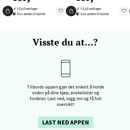
f Nansensgate 22, 8622 Mo i Rana
Få på nettlager
Få på nettlager
 dag 09-19
V
Kan sendes til butikk
Kan sendes til butikk
tikk
Visste du at...?
und - Thon Senter Moa
andsvegen 25, 6010 Ålesund
 dag 10-20
V
tikk
Tilbords-appen gjør det enkelt å holde
orden på dine kjøp, ønskelister og
e - Moldetorget
fordeler. Last ned, logg inn og få full
oversikt!
 1, 6413 Molde
 dag 10-20
V
LAST NED APPEN
tikk