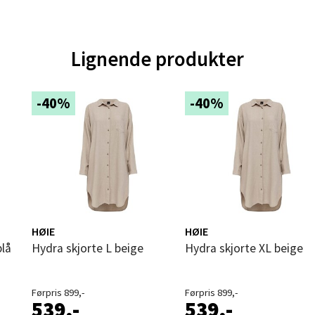
nger - Magneten
Lignende produkter
ra 14, 7606 Levanger
 dag 10-20
V
-40%
-40%
tikk
al - Alti Mandal
yveien 55, 4517 Mandal
 dag 10-20
V
HØIE
HØIE
tikk
blå
Hydra skjorte L beige
Hydra skjorte XL beige
 Rana - Thon Senter Mo i Rana
Førpris 899,-
Førpris 899,-
539,-
539,-