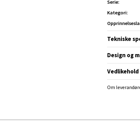
Serie:
V
tikk
Kategori:
Opprinnelsesla
e/Jæren - M44
Tekniske sp
veien 2, 4340 Bryne
 dag 10-20
Design og m
V
tikk
Vedlikehold
Om leverandør
anger og Sandnes - Thon Senter
a
rossen nr 9, 4042 Stavanger
 dag 10-20
tikk