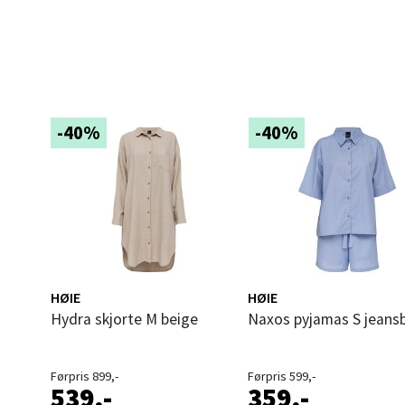
Leva
Moafjæ
Åpent i
-40%
-40%
0 i bu
Mand
Skarvø
Åpent i
HØIE
HØIE
0 i bu
Hydra skjorte M beige
Naxos pyjamas S jeans
Mo i
Førpris 899,-
Førpris 599,-
539,-
359,-