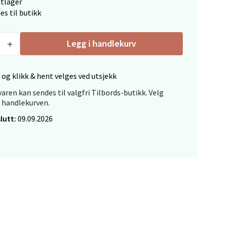
elg
ttlager
es til butikk
Legg i handlekurv
 og klikk & hent velges ved utsjekk
elg
aren kan sendes til valgfri Tilbords-butikk. Velg
i handlekurven.
lutt:
09.09.2026
elg