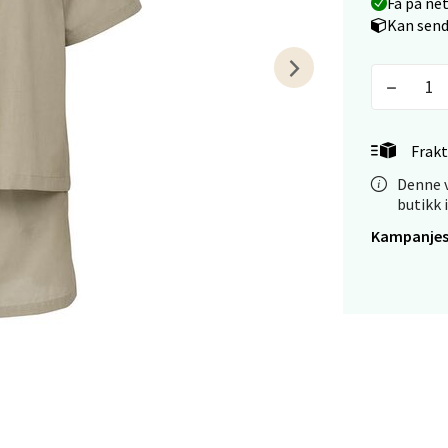
V
Få på ne
tikk
Kan send
anger og Sandnes - Kilden Senter
rveien 16, 4016 Stavanger
Frakt
 dag 10-20
V
Denne v
tikk
butikk 
Kampanjes
anger og Sandnes - Kvadrat
Stokkavei 1, 4313 Sandnes
 dag 10-21
V
tikk