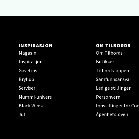
Narv
Bolags
Åpent i
INSPIRASJON
OM TILBORDS
0 i bu
Magasin
Om Tilbords
Inspirasjon
Butikker
Gavetips
Tilbords-appen
Berg
Bryllup
Samfunnsansvar
Serviser
Ledige stillinger
Folke B
Åpent i
Mummi-univers
Personvern
Black Week
Innstillinger for Co
0 i bu
Jul
Åpenhetsloven
Oppd