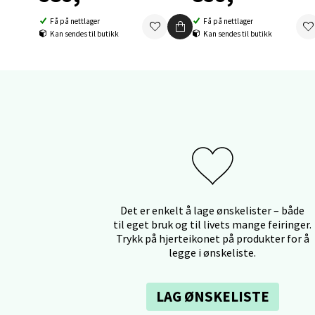
Fridtjo
Få på nettlager
Få på nettlager
Åpent i
Kan sendes til butikk
Kan sendes til butikk
0 i bu
Åles
Langel
Åpent i
0 i bu
Det er enkelt å lage ønskelister – både
til eget bruk og til livets mange feiringer.
Mold
Trykk på hjerteikonet på produkter for å
legge i ønskeliste.
Torget
Åpent i
LAG ØNSKELISTE
0 i bu