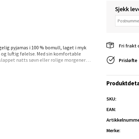
en - Thon Senter Lagunen
Sjekk lev
veien 1, 5239 Bergen
 dag 10-21
V
tikk
Fri frakt 
gelig pyjamas i 100 % bomull, laget i myk
 og luftig følelse. Med sin komfortable
tiansand - Markens
slappet natts søvn eller rolige morgener
Prisløfte
arkens markensgate 25B, 4611 Kristiansand
apper hele veien, kombinert med en shorts
 dag 09-18
Produktdeta
ette teksturen i percalebomullen sørger for en
V
tikk
SKU:
EAN:
 - Linderud
Artikkelnumme
Mogensøns vei 38, 0594 Oslo
Merke:
 dag 10-21