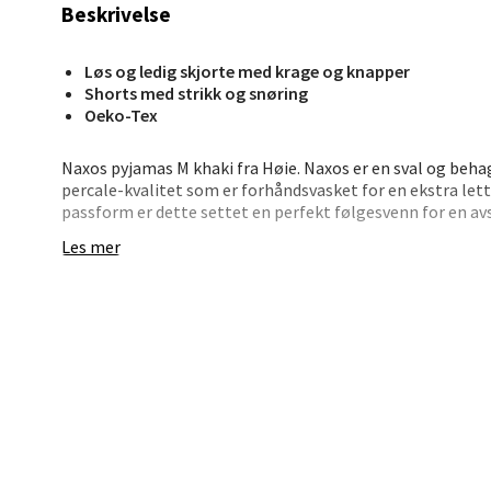
Berg
Beskrivelse
Lagune
Løs og ledig skjorte med krage og knapper
Åpent i
Shorts med strikk og snøring
Oeko-Tex
0 i bu
Naxos pyjamas M khaki fra Høie. Naxos er en sval og beha
percale-kvalitet som er forhåndsvasket for en ekstra lett
Kris
passform er dette settet en perfekt følgesvenn for en av
hjemme.
Les mer
Lillem
Settet består av en løs og ledig skjorte med krage og kn
Åpent i
med strikk og snøring i livet for optimal passform. Den l
frisk og behagelig opplevelse gjennom hele natten.
0 i bu
Oslo
Erich 
Åpent i