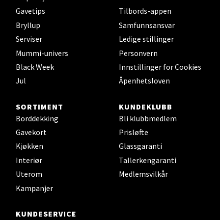
Bryne/Jæren - M44
Gavetips
Tilbords-appen
Jupiterveien 2, 4340 Bryne
Bryllup
Samfunnsansvar
Åpent i dag 10-20
Serviser
Ledige stillinger
0 i butikk
Mummi-univers
Personvern
Black Week
Innstillinger for Cookies
Velg
Jul
Åpenhetsloven
SORTIMENT
KUNDEKLUBB
Borddekking
Bli klubbmedlem
Stavanger og Sandnes - Thon
Gavekort
Prisløfte
Senter Madla
Kjøkken
Glassgaranti
Interiør
Tallerkengaranti
Madlakrossen nr 9, 4042 Stavanger
Uterom
Medlemsvilkår
Åpent i dag 10-20
Kampanjer
0 i butikk
KUNDESERVICE