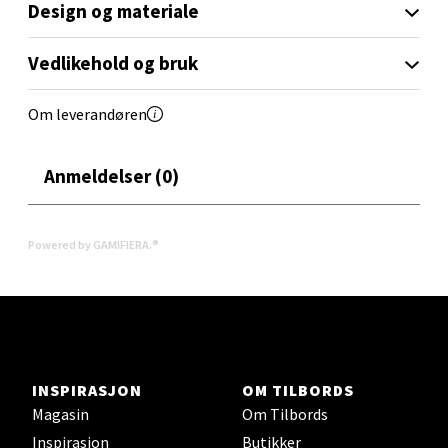
Åpent i dag 09-18
Design og materiale
0 i butikk
Vedlikehold og bruk
Velg
Om leverandøren
Anmeldelser (0)
Oslo - Linderud
Erich Mogensøns vei 38, 0594 Oslo
Powered by GAMIFIERA.®
Åpent i dag 10-21
0 i butikk
Velg
INSPIRASJON
OM TILBORDS
Magasin
Om Tilbords
Inspirasjon
Butikker