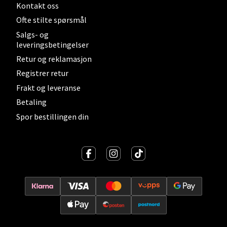
Velg
Kontakt oss
Ofte stilte spørsmål
Salgs- og
leveringsbetingelser
Levanger - Magneten
Retur og reklamasjon
Moafjæra 14, 7606 Levanger
Registrer retur
Åpent i dag 10-20
Frakt og leveranse
0 i butikk
Betaling
Spor bestillingen din
Velg
Mandal - Alti Mandal
Skarvøyveien 55, 4517 Mandal
Åpent i dag 10-20