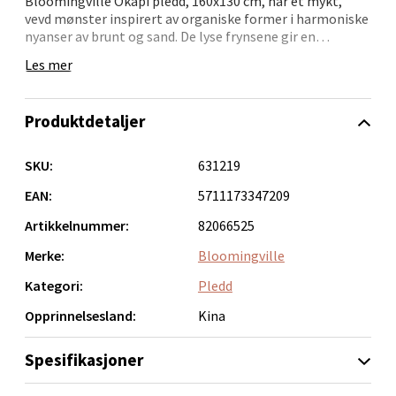
Bloomingville Okapi pledd, 160x130 cm, har et mykt,
vevd mønster inspirert av organiske former i harmoniske
Velg
nyanser av brunt og sand. De lyse frynsene gir en
uformell og lun følelse som passer inn i mange ulike
Les mer
interiørstiler.
Bruk det i sofaen, over en stol eller som et lett lag på
Bergen - Thon Senter Lagunen
Produktdetaljer
sengen – perfekt hele året.
Laguneveien 1, 5239 Bergen
- Mål: 160x130 cm
SKU:
631219
- Myke jordtoner
Åpent i dag 10-21
- Frynsete avslutninger
EAN:
5711173347209
0 i butikk
- Naturlig og avslappet design
Artikkelnummer:
82066525
Merke:
Bloomingville
Velg
Kategori:
Pledd
Opprinnelsesland:
Kina
Kristiansand - Markens
Spesifikasjoner
Lillemarkens markensgate 25B, 4611 Kristiansand