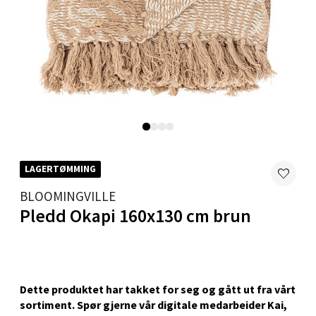
Skillevegen 5, 9411 Harstad
Åpent i dag 10-20
0 i butikk
Velg
Karmsund - Thon Senter Oasen
LAGERTØMMING
BLOOMINGVILLE
Austbøvegen 16, 5542 Karmsund
Åpent i dag 10-20
Pledd Okapi 160x130 cm brun
0 i butikk
Velg
Dette produktet har takket for seg og gått ut fra vårt
sortiment. Spør gjerne vår digitale medarbeider Kai,