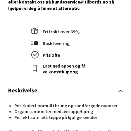
eller kontakt oss på kundeservice@tilbords.no så
hjelper vi deg å ﬁnne et alternativ.
Stavanger og Sandnes - Kilden
Senter
Fri frakt over 699,-
Gartnerveien 16, 4016 Stavanger
Åpent i dag 10-20
Rask levering
0 i butikk
Prisløfte
Last ned appen og få
Velg
velkomstkupong
Beskrivelse
Stavanger og Sandnes - Kvadrat
Resirkulert bomull i brune og sandfargede nyanser
Gamle Stokkavei 1, 4313 Sandnes
Organisk mønster med avslappet preg
Åpent i dag 10-21
Perfekt som lett teppe på kjølige kvelder
0 i butikk