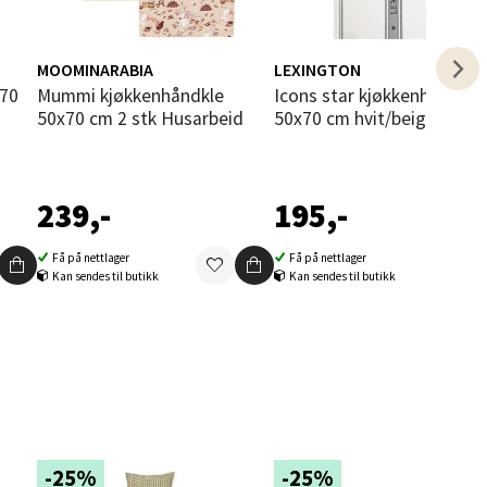
elg
MOOMINARABIA
LEXINGTON
Mummi kjøkkenhåndkle
Icons star kjøkkenhåndkle
50x70 cm 2 stk Husarbeid
50x70 cm hvit/beige
239,-
195,-
elg
Få på nettlager
Få på nettlager
Kan sendes til butikk
Kan sendes til butikk
elg
-25%
-25%