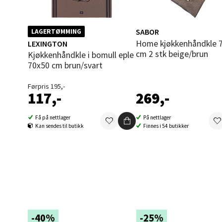
Brodtk
Åpent i
SABOR
LAGERTØMMING
0 i bu
Home kjøkkenhåndkle 70x50
LEXINGTON
cm 2 stk beige/brun
Kjøkkenhåndkle i bomull eple
70x50 cm brun/svart
Berg
Førpris 195,-
117,-
269,-
Sartor
Åpent i
Få på nettlager
På nettlager
0 i bu
Kan sendes til butikk
Finnes i 54 butikker
Tron
Falken
Åpent i
0 i bu
-40%
-25%