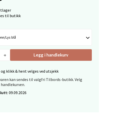
Vel
g
ttlager
es til butikk
nn/Lys blå
elg
Legg i handlekurv
 og klikk & hent velges ved utsjekk
aren kan sendes til valgfri Tilbords-butikk. Velg
i handlekurven.
lutt:
09.09.2026
elg