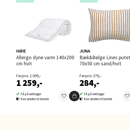
Ski 
Ski Sto
Åpent i
0 i bu
HØIE
JUNA
Allergo dyne varm 140x200
Bæk&Bølge Lines putetrekk
cm hvit
70x50 cm sand/hvit
Sort
Førpris 2 099,-
Førpris 379,-
1 259,-
284,-
Strang
Åpent i
Få på nettlager
Få på nettlager
Kan sendes til butikk
Kan sendes til butikk
0 i bu
Stei