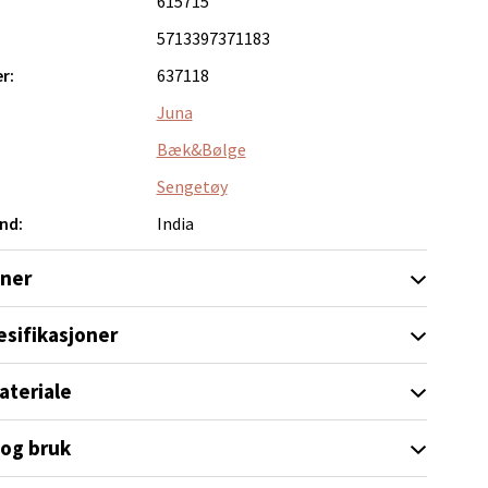
615715
5713397371183
elg
r:
637118
Juna
Bæk&Bølge
Sengetøy
nd:
India
elg
oner
esifikasjoner
ateriale
elg
 og bruk