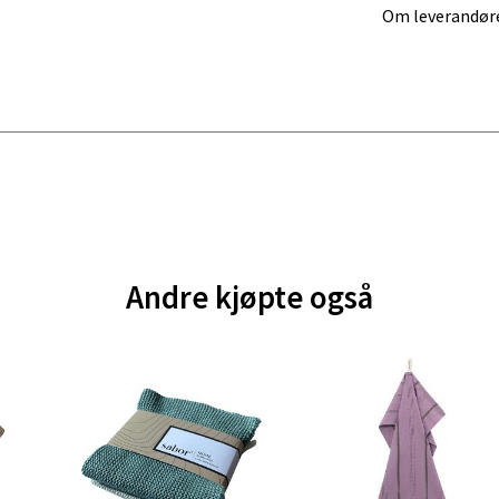
Om leverandør
al - Aunasenteret
nteret, Sunndalsvegen 3, 7340 Oppdal
 dag 10-19
V
tikk
nger - Thon Senter Orkanger
Andre kjøpte også
enter Orkanger, Orkdalsveien 113, 7300 Orkanger
 dag 09-20
V
tikk
vika - Thon Senter Sandvika