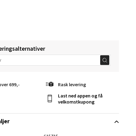
elg
eringsalternativer
over 699,-
Rask levering
elg
Last ned appen og få
velkomstkupong
ljer