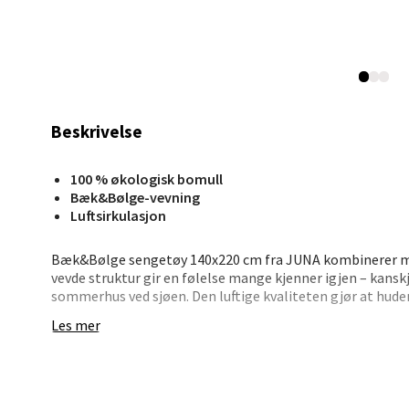
Mo i
Fridtjo
Åpent i
Beskrivelse
0 i bu
100 % økologisk bomull
Bæk&Bølge-vevning
Åles
Luftsirkulasjon
Langel
Bæk&Bølge sengetøy 140x220 cm fra JUNA kombinerer m
Åpent i
vevde struktur gir en følelse mange kjenner igjen – kans
sommerhus ved sjøen. Den luftige kvaliteten gjør at huden 
0 i bu
avslappende søvn.
Les mer
Den grønne og lyseblå fargekombinasjonen er inspirert av
Mold
gir soverommet en rolig og drømmende atmosfære. Dynet
kan kombineres med andre Bæk&Bølge-sett for et person