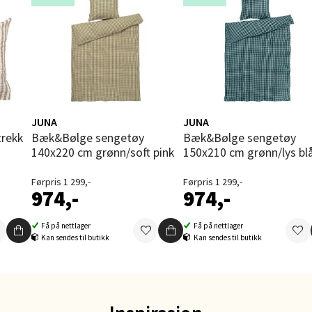
- Thon Senter Ski
rsenter, Jernbanesvingen 6, 1400 Ski
 dag 10-21
V
tikk
JUNA
JUNA
Bæk&Bølge sengetøy
Bæk&Bølge sengetøy
140x220 cm grønn/soft pink
150x210 cm grønn/lys bl
land - Sortland Storsenter
Førpris 1 299,-
Førpris 1 299,-
974,-
974,-
ata 26, 8400 Sortland
 dag 10-19
V
Få på nettlager
Få på nettlager
Kan sendes til butikk
Kan sendes til butikk
tikk
nkjer - Thon Senter Steinkjer