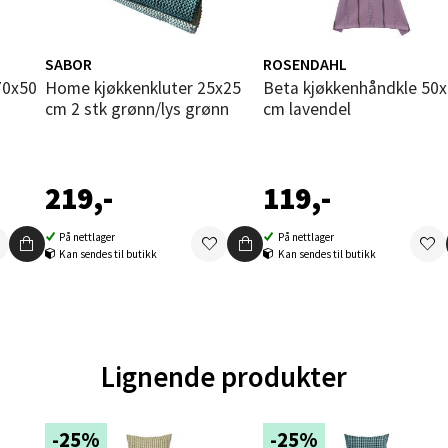
orbsgate 7, 1338 Sandvika
 dag 10-21
V
SABOR
ROSENDAHL
tikk
Home kjøkkenkluter 25x25
Beta kjøkkenhåndkle 50x70
cm 2 stk grønn/lys grønn
cm lavendel
en - Thon Senter Sartor
219,-
119,-
vegen 12, 5353 Straume
 dag 10-21
V
På nettlager
På nettlager
tikk
Kan sendes til butikk
Kan sendes til butikk
dheim - Sirkus Shopping
Lignende produkter
borgveien 5, 7044 Trondheim
 dag 09-21
V
tikk
-25%
-25%