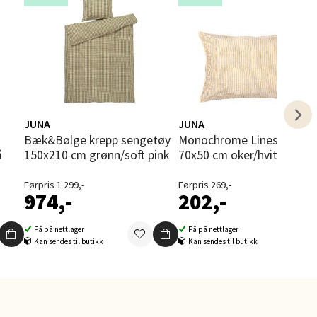
elg
JUNA
JUNA
Bæk&Bølge krepp sengetøy
Monochrome Lines putetrekk
å
150x210 cm grønn/soft pink
70x50 cm oker/hvit
Førpris 1 299,-
Førpris 269,-
974,-
202,-
elg
Få på nettlager
Få på nettlager
Kan sendes til butikk
Kan sendes til butikk