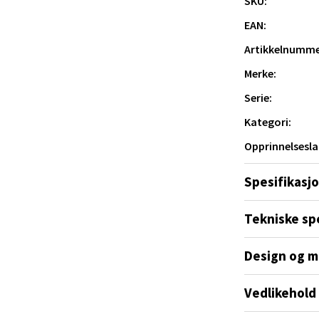
SKU:
 1, 6413 Molde
 dag 10-20
EAN:
V
tikk
Artikkelnumme
Merke:
ik - Thon Senter Malmporten
 og lange kvelder.
Serie:
Kategori:
gata 1, 8514 Narvik
Opprinnelsesla
 dag 10-20
V
tikk
Spesifikasj
Tekniske sp
en - Oasen Senter
Design og m
ernadottes vei 52, 5147 Fyllingsdalen
 dag 10-21
V
Vedlikehold
tikk