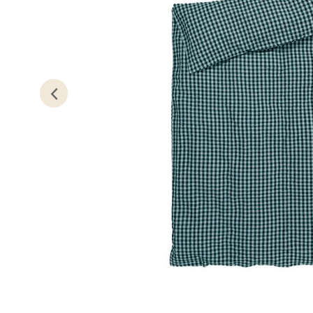
Åpent i
0 i bu
Leva
Moafjæ
Åpent i
0 i bu
Mand
Skarvø
Åpent i
0 i bu