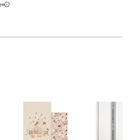
en
elg
elg