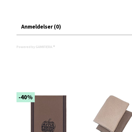
Oppd
Anmeldelser (0)
Aunase
Åpent i
0 i bu
Powered by GAMIFIERA.®
Orka
Thon S
Åpent i
-40%
0 i bu
Sand