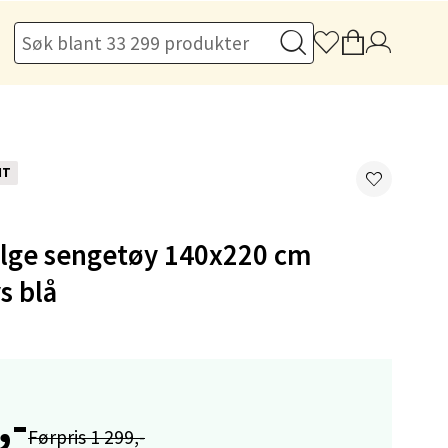
elg
NT
ge sengetøy 140x220 cm
elg
s blå
,-
Førpris 1 299,-