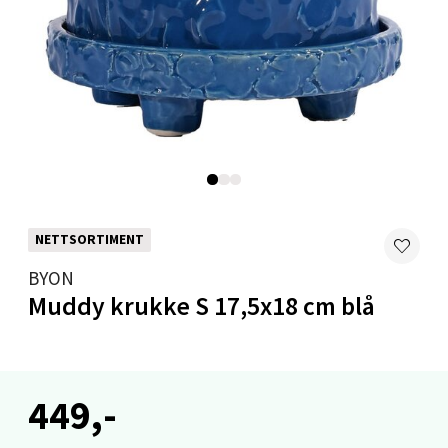
0 i butikk
Velg
Mandal - Alti Mandal
Skarvøyveien 55, 4517 Mandal
Åpent i dag 10-20
NETTSORTIMENT
0 i butikk
BYON
Muddy krukke S 17,5x18 cm blå
Velg
449,-
Mo i Rana - Thon Senter Mo i Rana