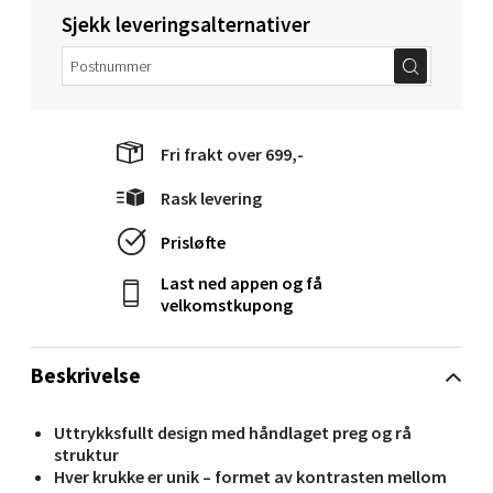
Sjekk leveringsalternativer
Molde - Moldetorget
Torget 1, 6413 Molde
Åpent i dag 10-20
0 i butikk
Fri frakt over 699,-
Rask levering
Velg
Prisløfte
Last ned appen og få
velkomstkupong
Narvik - Thon Senter Malmporten
Bolagsgata 1, 8514 Narvik
Beskrivelse
Åpent i dag 10-20
0 i butikk
Uttrykksfullt design med håndlaget preg og rå
struktur
Hver krukke er unik – formet av kontrasten mellom
Velg