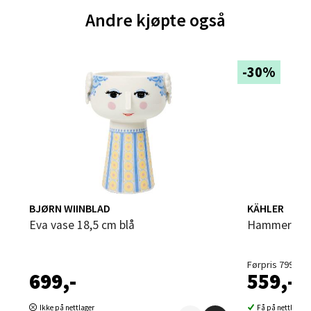
Andre kjøpte også
Brodtkorbsgate 7, 1338 Sandvika
Åpent i dag 10-21
0 i butikk
-30%
Velg
Bergen - Thon Senter Sartor
Sartorvegen 12, 5353 Straume
BJØRN WIINBLAD
KÄHLER
Åpent i dag 10-21
Eva vase 18,5 cm blå
Hammershøi
0 i butikk
Førpris 799,-
699,-
559,-
Velg
Ikke på nettlager
Få på nettlager