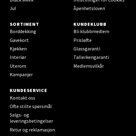
0 i butikk
Jul
Åpenhetsloven
Velg
SORTIMENT
KUNDEKLUBB
Borddekking
Bli klubbmedlem
Gavekort
Prisløfte
Kjøkken
Glassgaranti
Leirvik - Stord
Interiør
Tallerkengaranti
Uterom
Medlemsvilkår
Torgbakken 2, 5401 Stord
Åpent i dag 10-17
Kampanjer
0 i butikk
KUNDESERVICE
Kontakt oss
Velg
Ofte stilte spørsmål
Salgs- og
leveringsbetingelser
Oslo - Thon Senter Storo
Retur og reklamasjon