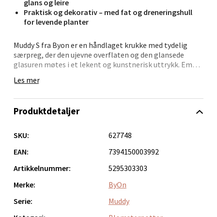
glans og leire
Praktisk og dekorativ – med fat og dreneringshull
for levende planter
Bergen - Oasen Senter
Muddy S fra Byon er en håndlaget krukke med tydelig
særpreg, der den ujevne overflaten og den glansede
glasuren møtes i et lekent og kunstnerisk uttrykk. Emma
Folke Bernadottes vei 52, 5147 Fyllingsdalen
Widell står bak designet, som henter inspirasjon fra det
Åpent i dag 10-21
Les mer
spontane og det rå i leirens naturlige struktur.
0 i butikk
Krukken leveres med et matchende fat med føtter og
Produktdetaljer
dreneringshull – like dekorativt som det er praktisk. Et
Velg
levende tilskudd til interiøret, med mål Ø17,5 x H18 cm.
SKU:
627748
EAN:
7394150003992
Oppdal - Aunasenteret
Artikkelnummer:
5295303303
Merke:
ByOn
Aunasenteret, Sunndalsvegen 3, 7340 Oppdal
Serie:
Muddy
Åpent i dag 10-19