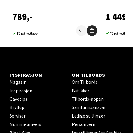
Velg
789,-
1 449,-
Sortland - Sortland Storsenter
Få på nettlager
Få på nettlager
Strangata 26, 8400 Sortland
Åpent i dag 10-19
0 i butikk
INSPIRASJON
OM TILBORDS
Velg
Magasin
Om Tilbords
Inspirasjon
Butikker
Gavetips
Tilbords-appen
Steinkjer - Thon Senter Steinkjer
Bryllup
Samfunnsansvar
Serviser
Ledige stillinger
Sjøfartsgata 2, 7714 Steinkjer
Mummi-univers
Personvern
Åpent i dag 10-20
Black Week
Innstillinger for Cookies