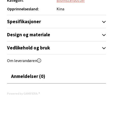
Kategori:
Blomsterpotter
0 i butikk
Opprinnelsesland:
Kina
Velg
Spesifikasjoner
Design og materiale
Orkanger - Thon Senter Orkanger
Vedlikehold og bruk
Thon Senter Orkanger, Orkdalsveien 113, 7300
Orkanger
Om leverandøren
Åpent i dag 09-20
0 i butikk
Anmeldelser (0)
Velg
Powered by GAMIFIERA.®
Sandvika - Thon Senter Sandvika