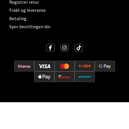
Registrer retur
Vitaminveien 7 - 9, 0485 Oslo
Frakt og leveranse
Åpent i dag 10-21
Betaling
0 i butikk
Spor bestillingen din
Velg
Lillehammer - Strandtorget
Strandtorget, 2609 Lillehammer
Åpent i dag 09-20
0 i butikk
Velg