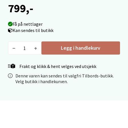
0 i butikk
799,-
Velg
Få på nettlager
Kan sendes til butikk
Mo i Rana - Thon Senter Mo i Rana
Legg i handlekurv
Fridtjof Nansensgate 22, 8622 Mo i Rana
Åpent i dag 09-19
Frakt og klikk & hent velges ved utsjekk
0 i butikk
Denne varen kan sendes til valgfri Tilbords-butikk.
Velg butikk i handlekurven.
Velg
Ålesund - Thon Senter Moa