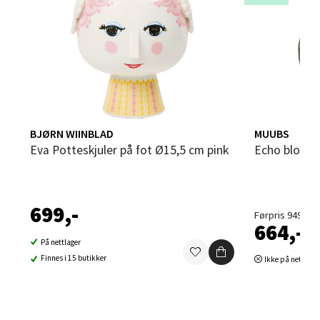
0 i butikk
Velg
Sandvika - Thon Senter Sandvika
BJØRN WIINBLAD
MUUBS
Eva Potteskjuler på fot Ø15,5 cm pink
Echo bloms
Brodtkorbsgate 7, 1338 Sandvika
Åpent i dag 10-21
0 i butikk
699,-
Førpris 949,-
664,-
Velg
På nettlager
Finnes i 15 butikker
Ikke på nettlage
Bergen - Thon Senter Sartor