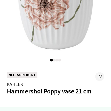
Levanger - Magneten
Moafjæra 14, 7606 Levanger
Åpent i dag 10-20
0 i butikk
Velg
NETTSORTIMENT
KÄHLER
Mandal - Alti Mandal
Hammershøi Poppy vase 21 cm
Skarvøyveien 55, 4517 Mandal
Åpent i dag 10-20