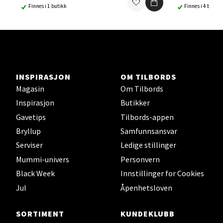
Finnes i 1 butikk
Finnes i 4 butikk
Ski - Thon Senter Ski
Ski Storsenter, Jernbanesvingen 6, 1400 Ski
Åpent i dag 10-21
0 i butikk
INSPIRASJON
OM TILBORDS
Magasin
Om Tilbords
Velg
Inspirasjon
Butikker
Gavetips
Tilbords-appen
Bryllup
Samfunnsansvar
Sortland - Sortland Storsenter
Serviser
Ledige stillinger
Mummi-univers
Personvern
Strangata 26, 8400 Sortland
Black Week
Innstillinger for Cookies
Åpent i dag 10-19
Jul
Åpenhetsloven
0 i butikk
SORTIMENT
KUNDEKLUBB