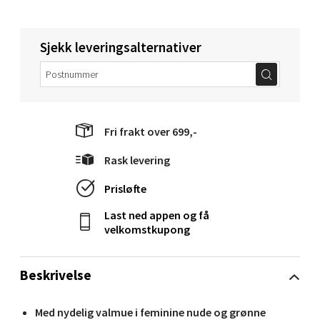
Langelandsvegen 25, 6010 Ålesund
Åpent i dag 10-20
0 i butikk
Sjekk leveringsalternativer
Velg
Fri frakt over 699,-
Molde - Moldetorget
Rask levering
Torget 1, 6413 Molde
Prisløfte
Åpent i dag 10-20
Last ned appen og få
0 i butikk
velkomstkupong
Velg
Beskrivelse
Med nydelig valmue i feminine nude og grønne