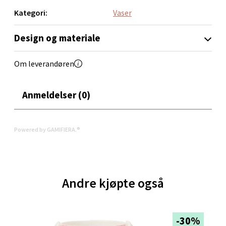
Kategori:
Vaser
Design og materiale
Oppdal - Aunasenteret
Om leverandøren
Aunasenteret, Sunndalsvegen 3, 7340 Oppdal
Åpent i dag 10-19
Anmeldelser (0)
0 i butikk
Velg
Powered by GAMIFIERA.®
Orkanger - Thon Senter Orkanger
Andre kjøpte også
Thon Senter Orkanger, Orkdalsveien 113, 7300
Orkanger
Åpent i dag 09-20
-30%