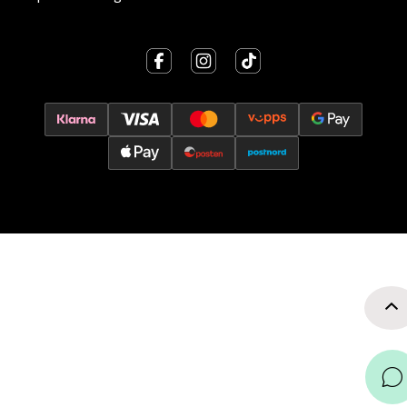
0 i butikk
Velg
Oslo - Thon Senter Storo
Vitaminveien 7 - 9, 0485 Oslo
Åpent i dag 10-21
0 i butikk
Velg
Lillehammer - Strandtorget