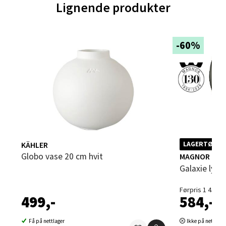
Lignende produkter
Sartorvegen 12, 5353 Straume
Åpent i dag 10-21
0 i butikk
-60%
Velg
Trondheim - Sirkus Shopping
Falkenborgveien 5, 7044 Trondheim
KÄHLER
LAGERTØMMI
Åpent i dag 09-21
Globo vase 20 cm hvit
MAGNOR
Galaxie lyk
0 i butikk
Førpris 1 459,-
Velg
499,-
584,-
Få på nettlager
Ikke på nettlage