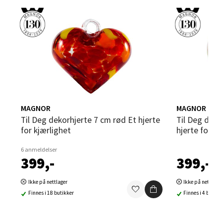
Sandvika - Thon Senter Sandvika
Brodtkorbsgate 7, 1338 Sandvika
Åpent i dag 10-21
0 i butikk
Velg
MAGNOR
MAGNOR
Til Deg dekorhjerte 7 cm rød Et hjerte
Til Deg dekorhjerte 7 cm grønn Et
for kjærlighet
hjerte for t
6 anmeldelser
Bergen - Thon Senter Sartor
399,-
399,-
Sartorvegen 12, 5353 Straume
Ikke på nettlager
Ikke på nettlage
Åpent i dag 10-21
Finnes i 18 butikker
Finnes i 4 butikk
0 i butikk