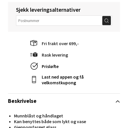
Velg
Sjekk leveringsalternativer
Molde - Moldetorget
Torget 1, 6413 Molde
Fri frakt over 699,-
Åpent i dag 10-20
Rask levering
0 i butikk
Prisløfte
Velg
Last ned appen og få
velkomstkupong
Beskrivelse
Narvik - Thon Senter Malmporten
Munnblåst og håndlaget
Bolagsgata 1, 8514 Narvik
Kan benyttes både som lykt og vase
Åpent i dag 10-20
Gjennomfarget glass