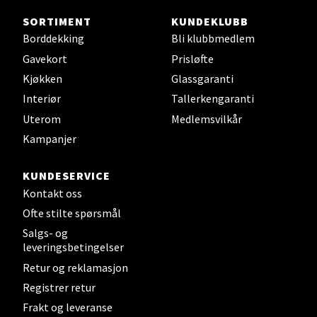
SORTIMENT
KUNDEKLUBB
Sjøfartsgata 2, 7714 Steinkjer
Borddekking
Bli klubbmedlem
Åpent i dag 10-20
Gavekort
Prisløfte
0 i butikk
Kjøkken
Glassgaranti
Interiør
Tallerkengaranti
Velg
Uterom
Medlemsvilkår
Kampanjer
Leirvik - Stord
KUNDESERVICE
Kontakt oss
Torgbakken 2, 5401 Stord
Ofte stilte spørsmål
Åpent i dag 10-17
Salgs- og
0 i butikk
leveringsbetingelser
Retur og reklamasjon
Velg
Registrer retur
Frakt og leveranse