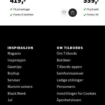
419,-
559,-
0 i butikk
Få på nettlager
Få på nettlager
Finnes i 6 butikker
Finnes i 54 buti
Velg
Sortland - Sortland Storsenter
INSPIRASJON
OM TILBORDS
Strangata 26, 8400 Sortland
Magasin
Om Tilbords
Åpent i dag 10-19
Inspirasjon
Butikker
0 i butikk
Gavetips
Tilbords-appen
Bryllup
Samfunnsansvar
Velg
Serviser
Ledige stillinger
Mummi-univers
Personvern
Black Week
Innstillinger for Cookies
Jul
Åpenhetsloven
Steinkjer - Thon Senter Steinkjer