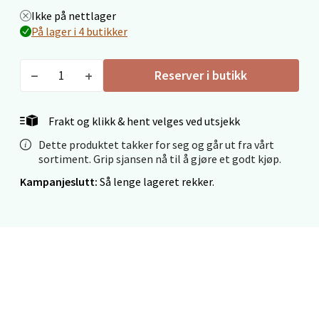
Ikke på nettlager
Mo i Rana - Thon Senter Mo i Rana
På lager i 4 butikker
Fridtjof Nansensgate 22, 8622 Mo i Rana
Reserver i butikk
Åpent i dag 09-19
2 i butikk
Frakt og klikk & hent velges ved utsjekk
Velg
Dette produktet takker for seg og går ut fra vårt
sortiment. Grip sjansen nå til å gjøre et godt kjøp.
Kampanjeslutt:
Så lenge lageret rekker.
Ålesund - Thon Senter Moa
Langelandsvegen 25, 6010 Ålesund
Åpent i dag 10-20
0 i butikk