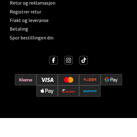
Åpent i dag 10-21
Retur og reklamasjon
0 i butikk
Registrer retur
Frakt og leveranse
Velg
Betaling
Spor bestillingen din
Lillehammer - Strandtorget
Strandtorget, 2609 Lillehammer
Åpent i dag 09-20
0 i butikk
Velg
Strømmen - Thon Senter Strømmen