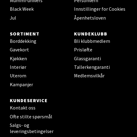
Mummi-univers
Personvern
Velg
Black Week
Innstillinger for Cookies
Jul
Åpenhetsloven
SORTIMENT
KUNDEKLUBB
Leirvik - Stord
Borddekking
Bli klubbmedlem
Gavekort
Prisløfte
Torgbakken 2, 5401 Stord
Kjøkken
Glassgaranti
Åpent i dag 10-17
Interiør
Tallerkengaranti
0 i butikk
Uterom
Medlemsvilkår
Kampanjer
Velg
KUNDESERVICE
Kontakt oss
Oslo - Thon Senter Storo
Ofte stilte spørsmål
Salgs- og
Vitaminveien 7 - 9, 0485 Oslo
leveringsbetingelser