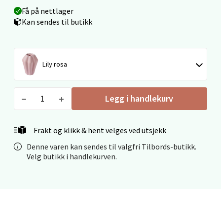
Få på nettlager
0 i butikk
Kan sendes til butikk
Velg
Lily rosa
Ålesund - Thon Senter Moa
Legg i handlekurv
Langelandsvegen 25, 6010 Ålesund
Åpent i dag 10-20
Frakt og klikk & hent velges ved utsjekk
0 i butikk
Denne varen kan sendes til valgfri Tilbords-butikk.
Velg butikk i handlekurven.
Velg
Molde - Moldetorget