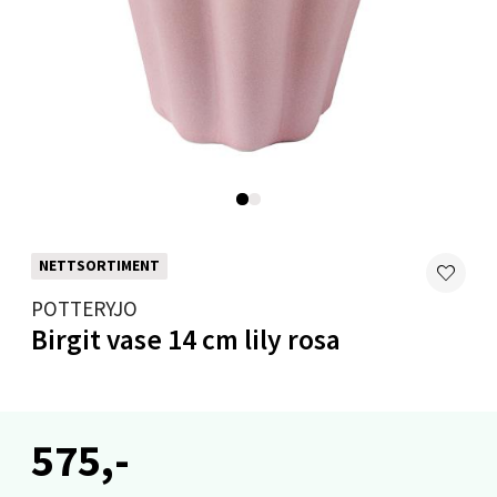
Velg
Mandal - Alti Mandal
Skarvøyveien 55, 4517 Mandal
Åpent i dag 10-20
0 i butikk
NETTSORTIMENT
Velg
POTTERYJO
Birgit vase 14 cm lily rosa
Mo i Rana - Thon Senter Mo i Rana
575,-
Fridtjof Nansensgate 22, 8622 Mo i Rana
Åpent i dag 09-19