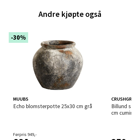
Åpent i dag 10-21
Andre kjøpte også
0 i butikk
Velg
-30%
Bergen - Thon Senter Sartor
Sartorvegen 12, 5353 Straume
Åpent i dag 10-21
0 i butikk
MUUBS
CRUSHGRIND
Echo blomsterpotte 25x30 cm grå
Billund selvvannende urtepotte 14x12
Velg
cm cumin
Førpris 949,-