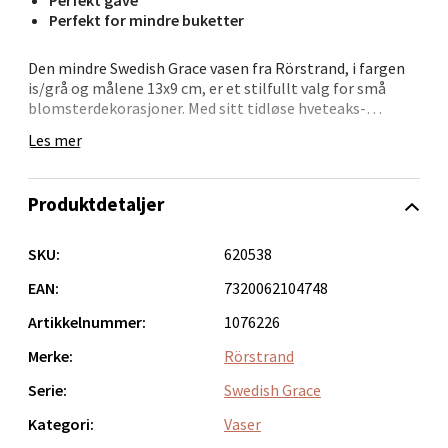
Perfekt gave
Velg
Perfekt for mindre buketter
Den mindre Swedish Grace vasen fra Rörstrand, i fargen
is/grå og målene 13x9 cm, er et stilfullt valg for små
blomsterdekorasjoner. Med sitt tidløse hveteaks-
Bergen - Oasen Senter
mønster og den avdempede gråfargen tilfører den
Les mer
hjemmet en ren, men samtidig moderne estetikk.
Folke Bernadottes vei 52, 5147 Fyllingsdalen
Swedish Grace, lansert i 1930, er kjent for sin evne til å
Åpent i dag 10-21
forene tradisjon og funksjonalitet i ett tidløst design.
Produktdetaljer
0 i butikk
SKU:
620538
Velg
EAN:
7320062104748
Artikkelnummer:
1076226
Merke:
Rörstrand
Oppdal - Aunasenteret
Serie:
Swedish Grace
Aunasenteret, Sunndalsvegen 3, 7340 Oppdal
Kategori:
Vaser
Åpent i dag 10-19