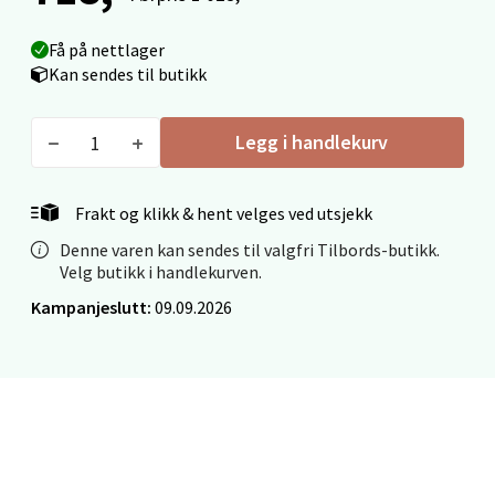
Fridtjof Nansensgate 22, 8622 Mo i Rana
Få på nettlager
Åpent i dag 09-19
Kan sendes til butikk
0 i butikk
Legg i handlekurv
Velg
Frakt og klikk & hent velges ved utsjekk
Denne varen kan sendes til valgfri Tilbords-butikk.
Ålesund - Thon Senter Moa
Velg butikk i handlekurven.
Kampanjeslutt:
09.09.2026
Langelandsvegen 25, 6010 Ålesund
Åpent i dag 10-20
0 i butikk
Velg