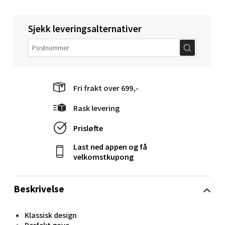
Molde - Moldetorget
Sjekk leveringsalternativer
Torget 1, 6413 Molde
Åpent i dag 10-20
0 i butikk
Fri frakt over 699,-
Velg
Rask levering
Prisløfte
Last ned appen og få
Narvik - Thon Senter Malmporten
velkomstkupong
Bolagsgata 1, 8514 Narvik
Beskrivelse
Åpent i dag 10-20
0 i butikk
Klassisk design