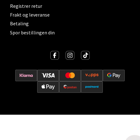
Oslo - Thon Senter Storo
Registrer retur
Vitaminveien 7 - 9, 0485 Oslo
Frakt og leveranse
Åpent i dag 10-21
Betaling
0 i butikk
Spor bestillingen din
Velg
Lillehammer - Strandtorget
Strandtorget, 2609 Lillehammer
Åpent i dag 09-20
0 i butikk
Velg