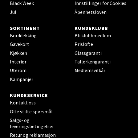
Åpent i dag 10-20
Black Week
Innstillinger for Cookies
Jul
Åpenhetsloven
0 i butikk
SORTIMENT
KUNDEKLUBB
Velg
Borddekking
Bli klubbmedlem
Gavekort
Prisløfte
Kjøkken
Glassgaranti
Leirvik - Stord
Interiør
Tallerkengaranti
Uterom
Medlemsvilkår
Torgbakken 2, 5401 Stord
Kampanjer
Åpent i dag 10-17
0 i butikk
KUNDESERVICE
Kontakt oss
Velg
Ofte stilte spørsmål
Salgs- og
leveringsbetingelser
Retur og reklamasjon