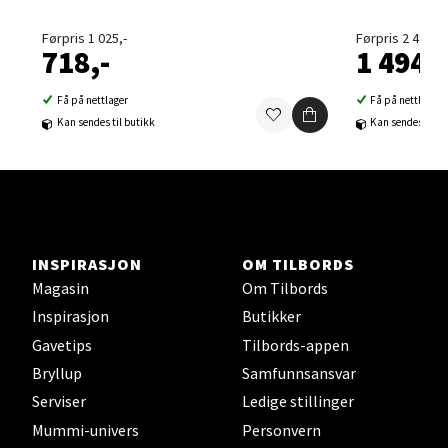
Velg
Førpris 1 025,-
Førpris 2 490,-
718,-
1 494,-
Få på nettlager
Få på nettlager
Kan sendes til butikk
Kan sendes til b
Sortland - Sortland Storsenter
Strangata 26, 8400 Sortland
Åpent i dag 10-19
0 i butikk
INSPIRASJON
OM TILBORDS
Magasin
Om Tilbords
Velg
Inspirasjon
Butikker
Gavetips
Tilbords-appen
Bryllup
Samfunnsansvar
Steinkjer - Thon Senter Steinkjer
Serviser
Ledige stillinger
Mummi-univers
Personvern
Sjøfartsgata 2, 7714 Steinkjer