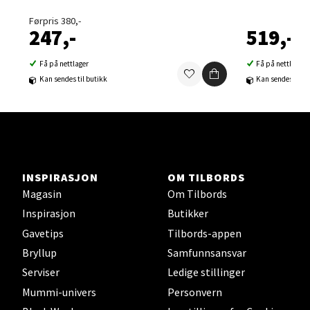
Førpris 380,-
247,-
519,-
Velg
Få på nettlager
Få på nettlager
Kan sendes til butikk
Kan sendes til b
Sortland - Sortland Storsenter
Strangata 26, 8400 Sortland
Åpent i dag 10-16
0 i butikk
INSPIRASJON
OM TILBORDS
Magasin
Om Tilbords
Velg
Inspirasjon
Butikker
Gavetips
Tilbords-appen
Bryllup
Samfunnsansvar
Serviser
Ledige stillinger
Steinkjer - Thon Senter Steinkjer
Mummi-univers
Personvern
Sjøfartsgata 2, 7714 Steinkjer