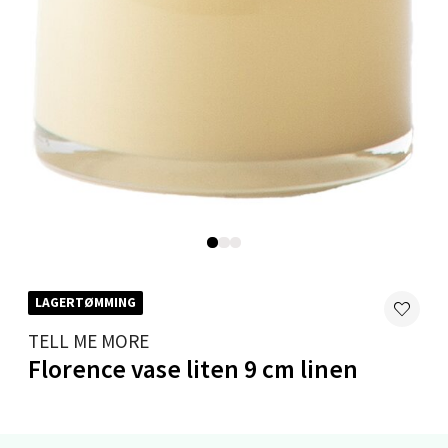
Åpent i dag 10-18
0 i butikk
Velg
Mandal - Alti Mandal
Skarvøyveien 55, 4517 Mandal
Åpent i dag 10-18
0 i butikk
LAGERTØMMING
TELL ME MORE
Velg
Florence vase liten 9 cm linen