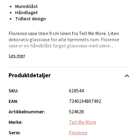
Munnblåst
Velg
Håndlaget
Tidløst design
Florence vase liten 9 cm linen fra Tell Me More. Liten
Bergen - Oasen Senter
dekorativ glassvase for alle hjemmets rom. Florence
vase er en håndblåst farget glassvase med vakre
variasjoner som gjør den både levende og unik. Vasen har
Folke Bernadottes vei 52, 5147 Fyllingsdalen
Les mer
et tidløst design som gir et eksklusivt uttrykk og vil leve
Åpent i dag 10-18
sesong etter sesong. Florence-vasen er laget for hånd,
noe som gjør hvert produkt unikt. Farge, form og følelse
0 i butikk
Produktdetaljer
kan derfor avvike fra bildene og fra vase til vase. Florence
er en vakker innredningsdetalj som vil forsterke følelsen
Velg
i rommet og egner seg til å skape et effektivt blikkfang.
SKU:
618544
EAN:
7340194807492
Artikkelnummer:
524628
Oppdal - Aunasenteret
Merke:
Tell Me More
Aunasenteret, Sunndalsvegen 3, 7340 Oppdal
Serie:
Florence