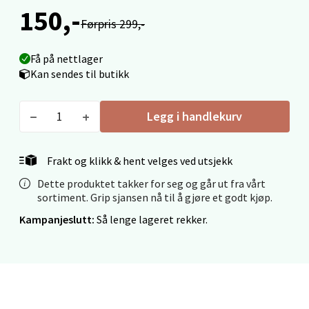
Mo i Rana - Thon Senter Mo i Rana
150,-
Førpris 299,-
Fridtjof Nansensgate 22, 8622 Mo i Rana
Åpent i dag 10-18
Få på nettlager
0 i butikk
Kan sendes til butikk
Velg
Legg i handlekurv
Frakt og klikk & hent velges ved utsjekk
Ålesund - Thon Senter Moa
Dette produktet takker for seg og går ut fra vårt
sortiment. Grip sjansen nå til å gjøre et godt kjøp.
Langelandsvegen 25, 6010 Ålesund
Kampanjeslutt:
Så lenge lageret rekker.
Åpent i dag 10-18
0 i butikk
Velg