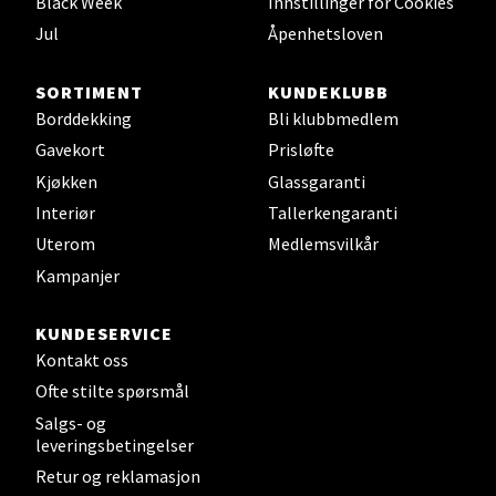
Black Week
Innstillinger for Cookies
Åpent i dag 10-18
Jul
Åpenhetsloven
0 i butikk
SORTIMENT
KUNDEKLUBB
Borddekking
Bli klubbmedlem
Velg
Gavekort
Prisløfte
Kjøkken
Glassgaranti
Interiør
Tallerkengaranti
Leirvik - Stord
Uterom
Medlemsvilkår
Kampanjer
Torgbakken 2, 5401 Stord
Åpent i dag 10-15
KUNDESERVICE
0 i butikk
Kontakt oss
Ofte stilte spørsmål
Velg
Salgs- og
leveringsbetingelser
Retur og reklamasjon