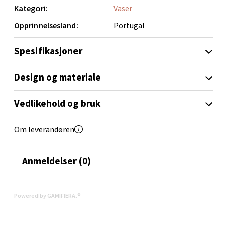
Åpent i dag 10-18
Kategori:
Vaser
0 i butikk
Opprinnelsesland:
Portugal
Velg
Spesifikasjoner
Design og materiale
Orkanger - Thon Senter Orkanger
Vedlikehold og bruk
Thon Senter Orkanger, Orkdalsveien 113, 7300
Om leverandøren
Orkanger
Åpent i dag 09-18
0 i butikk
Anmeldelser (0)
Velg
Powered by GAMIFIERA.®