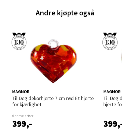
Sandvika - Thon Senter Sandvika
Andre kjøpte også
Brodtkorbsgate 7, 1338 Sandvika
Åpent i dag 09-19
0 i butikk
Velg
Bergen - Thon Senter Sartor
MAGNOR
MAGNOR
Sartorvegen 12, 5353 Straume
Til Deg dekorhjerte 7 cm rød Et hjerte
Til Deg dekorhjerte 7 cm grønn Et
Åpent i dag 10-18
for kjærlighet
hjerte for t
0 i butikk
6 anmeldelser
399,-
399,-
Velg