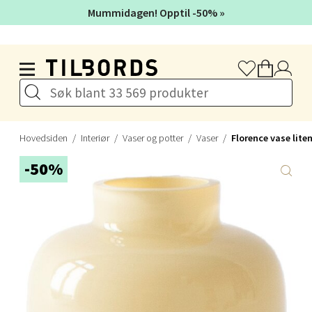
Velg
Mummidagen! Opptil -50% »
Hopp til hovedinnholdet
Stavanger og Sandnes - Thon
Senter Madla
Madlakrossen nr 9, 4042 Stavanger
Hovedsiden
Interiør
Vaser og potter
Vaser
Florence vase liten
Åpent i dag 10-19
-50%
0 i butikk
Velg
Levanger - Magneten
Moafjæra 14, 7606 Levanger