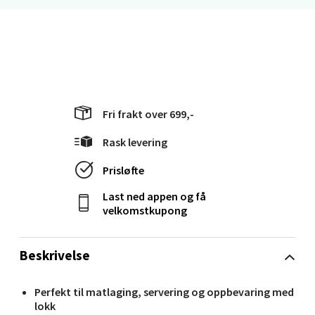
Molde - Moldetorget
Torget 1, 6413 Molde
Åpent i dag 10-20
Fri frakt over 699,-
0 i butikk
Rask levering
Velg
Prisløfte
Last ned appen og få
velkomstkupong
Narvik - Thon Senter Malmporten
Beskrivelse
Bolagsgata 1, 8514 Narvik
Åpent i dag 10-20
Perfekt til matlaging, servering og oppbevaring med
lokk
0 i butikk