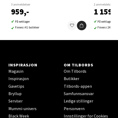
0 i butikk
3 anmeldelser
2 anmeldelser
959,-
1 159,-
Velg
På nettlager
På nettlager
Finnes i 41 butikker
Finnes i 24 buti
Sortland - Sortland Storsenter
Strangata 26, 8400 Sortland
Åpent i dag 10-19
INSPIRASJON
OM TILBORDS
0 i butikk
Magasin
Om Tilbords
Inspirasjon
Butikker
Velg
Gavetips
Tilbords-appen
Bryllup
Samfunnsansvar
Serviser
Ledige stillinger
Steinkjer - Thon Senter Steinkjer
Mummi-univers
Personvern
Black Week
Innstillinger for Cookies