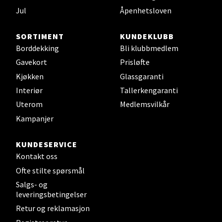
Sjøfartsgata 2, 7714 Steinkjer
Jul
Åpenhetsloven
Åpent i dag 10-20
0 i butikk
SORTIMENT
KUNDEKLUBB
Borddekking
Bli klubbmedlem
Velg
Gavekort
Prisløfte
Kjøkken
Glassgaranti
Interiør
Tallerkengaranti
Uterom
Medlemsvilkår
Leirvik - Stord
Kampanjer
Torgbakken 2, 5401 Stord
Åpent i dag 10-17
KUNDESERVICE
Kontakt oss
0 i butikk
Ofte stilte spørsmål
Salgs- og
Velg
leveringsbetingelser
Retur og reklamasjon