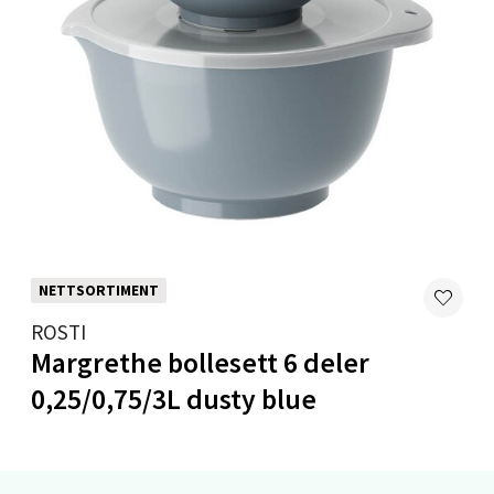
Moafjæra 14, 7606 Levanger
Åpent i dag 10-20
0 i butikk
Velg
Mandal - Alti Mandal
Skarvøyveien 55, 4517 Mandal
NETTSORTIMENT
Åpent i dag 10-20
ROSTI
0 i butikk
Margrethe bollesett 6 deler
0,25/0,75/3L dusty blue
Velg