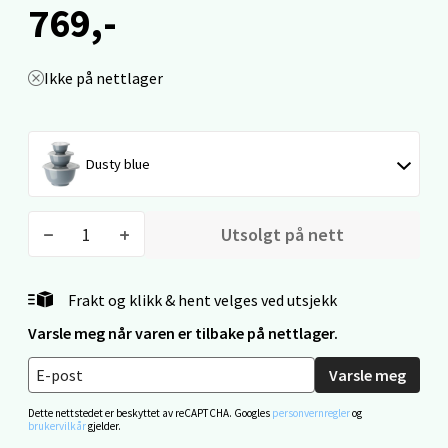
769,-
Mo i Rana - Thon Senter Mo i Rana
Fridtjof Nansensgate 22, 8622 Mo i Rana
Ikke på nettlager
Åpent i dag 09-19
0 i butikk
Dusty blue
Velg
Utsolgt på nett
Ålesund - Thon Senter Moa
Frakt og klikk & hent velges ved utsjekk
Langelandsvegen 25, 6010 Ålesund
Varsle meg når varen er tilbake på nettlager.
Åpent i dag 10-20
Varsle meg
0 i butikk
Dette nettstedet er beskyttet av reCAPTCHA. Googles
personvernregler
og
brukervilkår
gjelder.
Velg