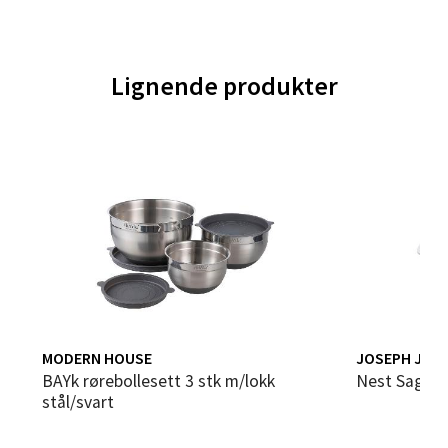
Velg
Lignende produkter
Trondheim - Sirkus Shopping
Falkenborgveien 5, 7044 Trondheim
Åpent i dag 09-21
0 i butikk
Velg
Ski - Thon Senter Ski
MODERN HOUSE
JOSEPH JOS
bAYk rørebollesett 3 stk m/lokk
Nest Sage b
Ski Storsenter, Jernbanesvingen 6, 1400 Ski
stål/svart
Åpent i dag 10-21