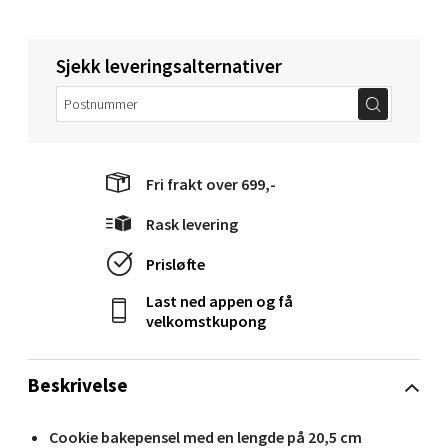
Molde - Moldetorget
Sjekk leveringsalternativer
Torget 1, 6413 Molde
Åpent i dag 10-18
0 i butikk
Velg
Fri frakt over 699,-
Rask levering
Prisløfte
Narvik - Thon Senter Malmporten
Last ned appen og få
Bolagsgata 1, 8514 Narvik
velkomstkupong
Åpent i dag 10-18
0 i butikk
Beskrivelse
Velg
Cookie bakepensel med en lengde på 20,5 cm