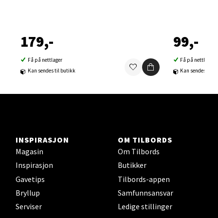
Velg
179,-
99,-
Sortland - Sortland Storsenter
Få på nettlager
Få på nettlager
Strangata 26, 8400 Sortland
Kan sendes til butikk
Kan sendes til b
Åpent i dag 10-16
0 i butikk
Velg
INSPIRASJON
OM TILBORDS
Magasin
Om Tilbords
Inspirasjon
Butikker
Steinkjer - Thon Senter Steinkjer
Gavetips
Tilbords-appen
Bryllup
Samfunnsansvar
Sjøfartsgata 2, 7714 Steinkjer
Åpent i dag 10-18
Serviser
Ledige stillinger