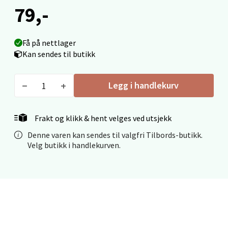
Fridtjof Nansensgate 22, 8622 Mo i Rana
79,-
Åpent i dag 10-18
0 i butikk
Få på nettlager
Kan sendes til butikk
Velg
Legg i handlekurv
Ålesund - Thon Senter Moa
Frakt og klikk & hent velges ved utsjekk
Langelandsvegen 25, 6010 Ålesund
Denne varen kan sendes til valgfri Tilbords-butikk.
Åpent i dag 10-18
Velg butikk i handlekurven.
0 i butikk
Velg