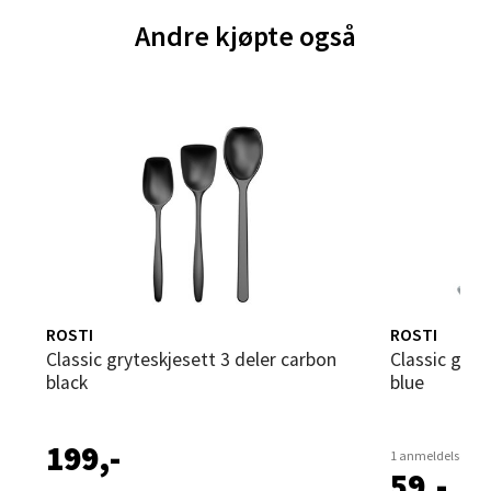
Brodtkorbsgate 7, 1338 Sandvika
Andre kjøpte også
Åpent i dag 09-19
0 i butikk
Velg
Bergen - Thon Senter Sartor
Sartorvegen 12, 5353 Straume
Åpent i dag 10-18
ROSTI
ROSTI
Classic gryteskjesett 3 deler carbon
Classic gryteskje bred 27,5 cm dusty
0 i butikk
black
blue
Velg
199,-
1 anmeldelse
59,-