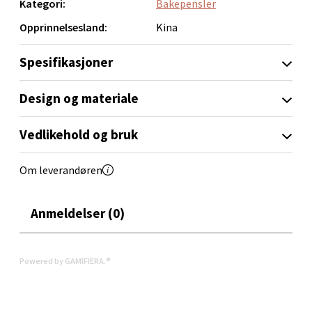
Kategori:
Bakepensler
Opprinnelsesland:
Kina
Velg
Spesifikasjoner
Design og materiale
Orkanger - Thon Senter Orkanger
Thon Senter Orkanger, Orkdalsveien 113, 7300
Vedlikehold og bruk
Orkanger
Åpent i dag 09-18
Om leverandøren
0 i butikk
Anmeldelser (0)
Velg
Powered by GAMIFIERA.®
Sandvika - Thon Senter Sandvika