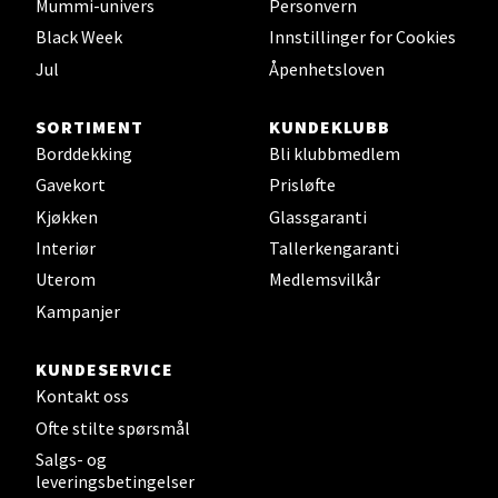
Mummi-univers
Personvern
0 i butikk
Black Week
Innstillinger for Cookies
Jul
Åpenhetsloven
Velg
SORTIMENT
KUNDEKLUBB
Borddekking
Bli klubbmedlem
Leirvik - Stord
Gavekort
Prisløfte
Kjøkken
Glassgaranti
Torgbakken 2, 5401 Stord
Interiør
Tallerkengaranti
Åpent i dag 10-15
Uterom
Medlemsvilkår
0 i butikk
Kampanjer
Velg
KUNDESERVICE
Kontakt oss
Ofte stilte spørsmål
Oslo - Thon Senter Storo
Salgs- og
leveringsbetingelser