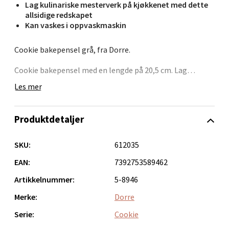
Lag kulinariske mesterverk på kjøkkenet med dette
allsidige redskapet
Kan vaskes i oppvaskmaskin
Bergen - Oasen Senter
Cookie bakepensel grå, fra Dorre.
Folke Bernadottes vei 52, 5147 Fyllingsdalen
Cookie bakepensel med en lengde på 20,5 cm. Lag
Åpent i dag 10-18
kulinariske mesterverk på kjøkkenet med dette allsidige
Les mer
redskapet.
0 i butikk
Produktdetaljer
Velg
SKU:
612035
EAN:
7392753589462
Oppdal - Aunasenteret
Artikkelnummer:
5-8946
Aunasenteret, Sunndalsvegen 3, 7340 Oppdal
Merke:
Dorre
Åpent i dag 10-18
Serie:
Cookie
0 i butikk