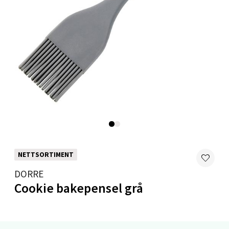
Velg
Mandal - Alti Mandal
Skarvøyveien 55, 4517 Mandal
Åpent i dag 10-18
0 i butikk
NETTSORTIMENT
Velg
DORRE
Cookie bakepensel grå
Mo i Rana - Thon Senter Mo i Rana