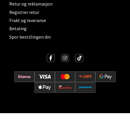
Vitaminveien 7 - 9, 0485 Oslo
Retur og reklamasjon
Åpent i dag 10-19
Registrer retur
0 i butikk
Frakt og leveranse
Betaling
Velg
Spor bestillingen din
Lillehammer - Strandtorget
Strandtorget, 2609 Lillehammer
Åpent i dag 09-18
0 i butikk
Velg