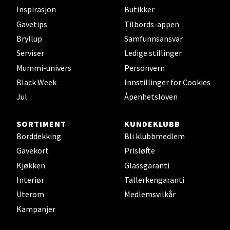
Bryne/Jæren - M44
Inspirasjon
Butikker
Gavetips
Tilbords-appen
Jupiterveien 2, 4340 Bryne
Åpent i dag 10-20
Bryllup
Samfunnsansvar
Serviser
Ledige stillinger
0 i butikk
Mummi-univers
Personvern
Black Week
Innstillinger for Cookies
Velg
Jul
Åpenhetsloven
SORTIMENT
KUNDEKLUBB
Stavanger og Sandnes - Thon
Borddekking
Bli klubbmedlem
Senter Madla
Gavekort
Prisløfte
Kjøkken
Glassgaranti
Madlakrossen nr 9, 4042 Stavanger
Interiør
Tallerkengaranti
Åpent i dag 10-20
Uterom
Medlemsvilkår
0 i butikk
Kampanjer