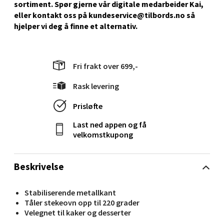
sortiment. Spør gjerne vår digitale medarbeider Kai,
eller kontakt oss på kundeservice@tilbords.no så
Stavanger og Sandnes - Kilden
hjelper vi deg å ﬁnne et alternativ.
Senter
Gartnerveien 16, 4016 Stavanger
Fri frakt over 699,-
Åpent i dag 10-20
Rask levering
0 i butikk
Prisløfte
Velg
Last ned appen og få
velkomstkupong
Stavanger og Sandnes - Kvadrat
Beskrivelse
Gamle Stokkavei 1, 4313 Sandnes
Stabiliserende metallkant
Åpent i dag 10-21
Tåler stekeovn opp til 220 grader
Velegnet til kaker og desserter
0 i butikk