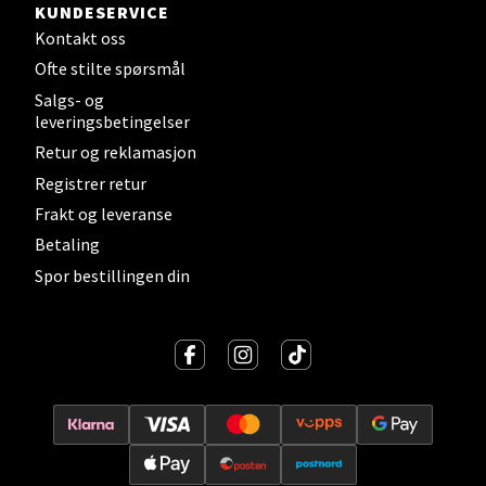
Velg
KUNDESERVICE
Kontakt oss
Ofte stilte spørsmål
Salgs- og
Levanger - Magneten
leveringsbetingelser
Retur og reklamasjon
Moafjæra 14, 7606 Levanger
Registrer retur
Åpent i dag 10-20
Frakt og leveranse
0 i butikk
Betaling
Spor bestillingen din
Velg
Mandal - Alti Mandal
Skarvøyveien 55, 4517 Mandal
Åpent i dag 10-20