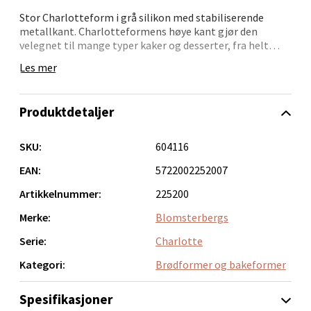
Stor Charlotteform i grå silikon med stabiliserende
Velg
metallkant. Charlotteformens høye kant gjør den
velegnet til mange typer kaker og desserter, fra helt
enkle isdesserter til kaker med flere lag av mousse, krem
Les mer
og bunner. Med den myke silikonen er det enkelt å ta det
iskalde resultatet ut av formen.26 x 23 x 9,8 cm. Velegnet
Bergen - Thon Senter Lagunen
til oppvaskmaskin, ovn (maks. 220 °C) og fryser (ned til
Produktdetaljer
-20 °C).
Laguneveien 1, 5239 Bergen
Åpent i dag 10-21
SKU:
604116
0 i butikk
EAN:
5722002252007
Artikkelnummer:
225200
Velg
Merke:
Blomsterbergs
Serie:
Charlotte
Kategori:
Brødformer og bakeformer
Kristiansand - Markens
Spesifikasjoner
Lillemarkens markensgate 25B, 4611 Kristiansand