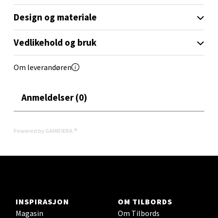
Åpent i dag 09-18
Design og materiale
0 i butikk
Vedlikehold og bruk
Velg
Om leverandøren
Oslo - Linderud
Anmeldelser (0)
Erich Mogensøns vei 38, 0594 Oslo
Åpent i dag 10-21
Powered by GAMIFIERA.®
0 i butikk
Velg
INSPIRASJON
OM TILBORDS
Magasin
Om Tilbords