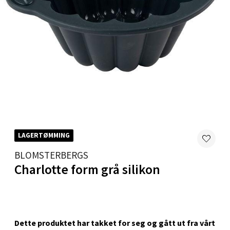
Skillevegen 5, 9411 Harstad
Åpent i dag 10-20
0 i butikk
Velg
Karmsund - Thon Senter Oasen
LAGERTØMMING
Austbøvegen 16, 5542 Karmsund
BLOMSTERBERGS
Åpent i dag 10-20
Charlotte form grå silikon
0 i butikk
Velg
Dette produktet har takket for seg og gått ut fra vårt