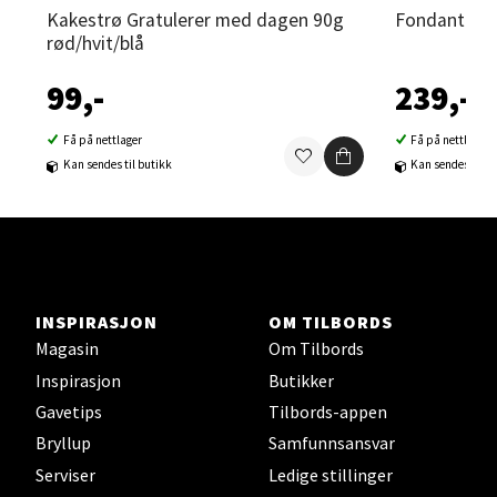
Kakestrø Gratulerer med dagen 90g
Fondant 1kg
rød/hvit/blå
Sortland - Sortland Storsenter
99,-
239,-
Strangata 26, 8400 Sortland
Åpent i dag 10-19
Få på nettlager
Få på nettlager
Kan sendes til butikk
Kan sendes til b
0 i butikk
Velg
INSPIRASJON
OM TILBORDS
Steinkjer - Thon Senter Steinkjer
Magasin
Om Tilbords
Inspirasjon
Butikker
Sjøfartsgata 2, 7714 Steinkjer
Gavetips
Tilbords-appen
Åpent i dag 10-20
Bryllup
Samfunnsansvar
0 i butikk
Serviser
Ledige stillinger