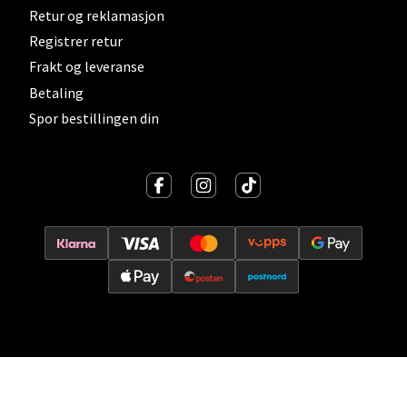
Retur og reklamasjon
0 i butikk
Registrer retur
Frakt og leveranse
Velg
Betaling
Spor bestillingen din
Lillehammer - Strandtorget
Strandtorget, 2609 Lillehammer
Åpent i dag 09-20
0 i butikk
Velg
Strømmen - Thon Senter Strømmen