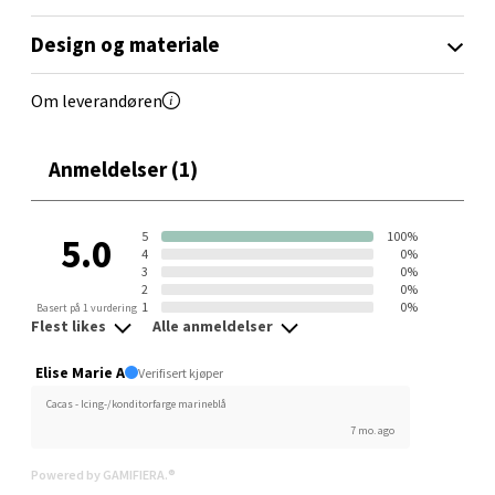
Velg
Design og materiale
Om leverandøren
Orkanger - Thon Senter Orkanger
Thon Senter Orkanger, Orkdalsveien 113, 7300
Anmeldelser (1)
Orkanger
Åpent i dag 09-20
5
100%
5.0
0 i butikk
4
0%
3
0%
2
0%
Velg
1
0%
Basert på 1 vurdering
Flest likes
Alle anmeldelser
Elise Marie A
Verifisert kjøper
Cacas - Icing-/konditorfarge marineblå
Sandvika - Thon Senter Sandvika
7 mo. ago
Brodtkorbsgate 7, 1338 Sandvika
Powered by GAMIFIERA.®
Åpent i dag 10-21