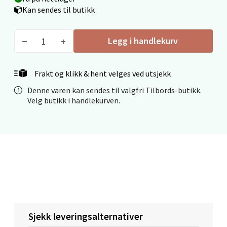
0 i butikk
Kan sendes til butikk
Velg
Legg i handlekurv
Frakt og klikk & hent velges ved utsjekk
Ålesund - Thon Senter Moa
Denne varen kan sendes til valgfri Tilbords-butikk.
Velg butikk i handlekurven.
Langelandsvegen 25, 6010 Ålesund
Åpent i dag 10-20
0 i butikk
Velg
Molde - Moldetorget
Sjekk leveringsalternativer