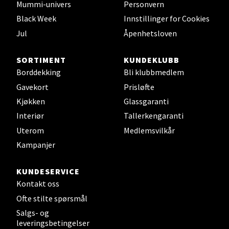
Mummi-univers
Personvern
Velg
Black Week
Innstillinger for Cookies
Jul
Åpenhetsloven
Leirvik - Stord
SORTIMENT
KUNDEKLUBB
Borddekking
Bli klubbmedlem
Torgbakken 2, 5401 Stord
Gavekort
Prisløfte
Åpent i dag 10-17
Kjøkken
Glassgaranti
0 i butikk
Interiør
Tallerkengaranti
Uterom
Medlemsvilkår
Velg
Kampanjer
KUNDESERVICE
Kontakt oss
Oslo - Thon Senter Storo
Ofte stilte spørsmål
Vitaminveien 7 - 9, 0485 Oslo
Salgs- og
leveringsbetingelser
Åpent i dag 10-21