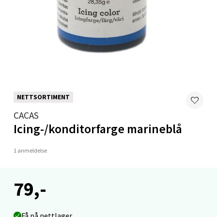
Velg
Mandal - Alti Mandal
Skarvøyveien 55, 4517 Mandal
Åpent i dag 10-20
NETTSORTIMENT
0 i butikk
CACAS
Icing-/konditorfarge marineblå
Velg
1 anmeldelse
Mo i Rana - Thon Senter Mo i Rana
79,-
Fridtjof Nansensgate 22, 8622 Mo i Rana
Åpent i dag 09-19
Få på nettlager