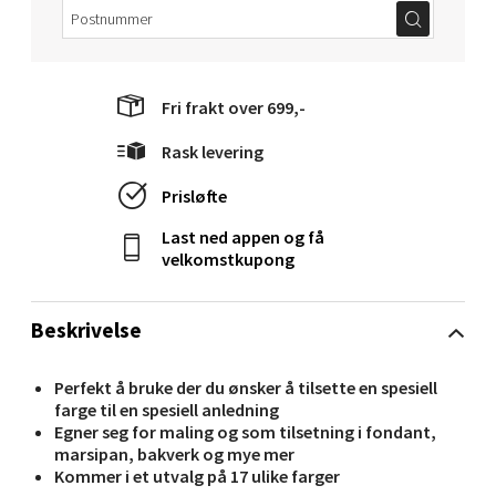
Torget 1, 6413 Molde
Åpent i dag 10-20
0 i butikk
Fri frakt over 699,-
Velg
Rask levering
Prisløfte
Last ned appen og få
Narvik - Thon Senter Malmporten
velkomstkupong
Bolagsgata 1, 8514 Narvik
Beskrivelse
Åpent i dag 10-20
0 i butikk
Perfekt å bruke der du ønsker å tilsette en spesiell
farge til en spesiell anledning
Velg
Egner seg for maling og som tilsetning i fondant,
marsipan, bakverk og mye mer
Kommer i et utvalg på 17 ulike farger