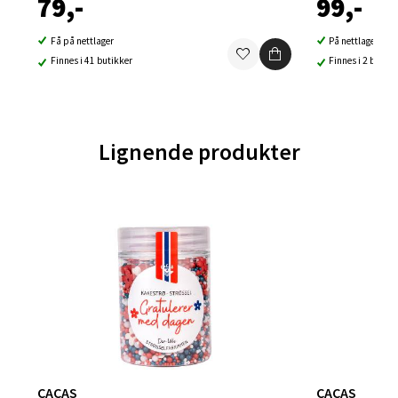
79,-
99,-
Falkenborgveien 5, 7044 Trondheim
Få på nettlager
På nettlager
Åpent i dag 09-21
Finnes i 41 butikker
Finnes i 2 butikk
0 i butikk
Velg
Lignende produkter
Ski - Thon Senter Ski
Ski Storsenter, Jernbanesvingen 6, 1400 Ski
Åpent i dag 10-21
0 i butikk
Velg
CACAS
CACAS