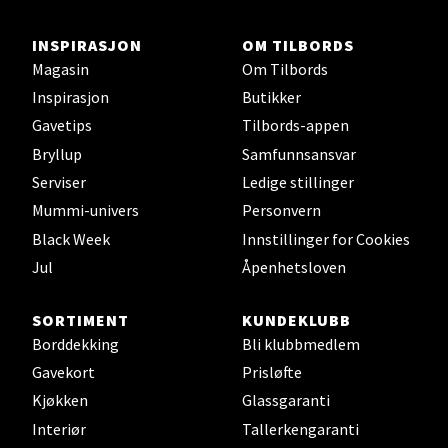
0 i butikk
INSPIRASJON
OM TILBORDS
Velg
Magasin
Om Tilbords
Inspirasjon
Butikker
Gavetips
Tilbords-appen
Bryllup
Samfunnsansvar
Ski - Thon Senter Ski
Serviser
Ledige stillinger
Ski Storsenter, Jernbanesvingen 6, 1400 Ski
Mummi-univers
Personvern
Åpent i dag 10-21
Black Week
Innstillinger for Cookies
0 i butikk
Jul
Åpenhetsloven
Velg
SORTIMENT
KUNDEKLUBB
Borddekking
Bli klubbmedlem
Gavekort
Prisløfte
Kjøkken
Glassgaranti
Sortland - Sortland Storsenter
Interiør
Tallerkengaranti