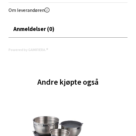
Åpent i dag 10-21
Om leverandøren
0 i butikk
Anmeldelser (0)
Velg
Powered by GAMIFIERA.®
Oppdal - Aunasenteret
Aunasenteret, Sunndalsvegen 3, 7340 Oppdal
Andre kjøpte også
Åpent i dag 10-19
0 i butikk
Velg