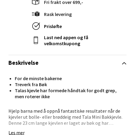
Fri frakt over 699,-
Rask levering
Ålesund - Thon Senter Moa
Prisløfte
Last ned appen og få
Langelandsvegen 25, 6010 Ålesund
velkomstkupong
Åpent i dag 10-20
0 i butikk
Beskrivelse
Velg
For de minste bakerne
Treverk fra Bøk
Talas kjevle har formede håndtak for godt grep,
men roterer ikke
Molde - Moldetorget
Hjelp barna med å oppnå fantastiske resultater når de
Torget 1, 6413 Molde
kjevler ut bolle- eller brøddeig med Tala Mini Bakkjevle.
Åpent i dag 10-20
Denne 23 cm lange kjevlen er laget av bøk og har
formdreide håndtak for godt grep, selv om den ikke
0 i butikk
Les mer
roterer. Den er designet for å gi små hender maksimal