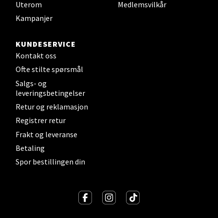
Uterom
Medlemsvilkår
Strangata 26, 8400 Sortland
Åpent i dag 10-19
Kampanjer
0 i butikk
KUNDESERVICE
Kontakt oss
Velg
Ofte stilte spørsmål
Salgs- og
leveringsbetingelser
Steinkjer - Thon Senter Steinkjer
Retur og reklamasjon
Registrer retur
Sjøfartsgata 2, 7714 Steinkjer
Frakt og leveranse
Åpent i dag 10-20
Betaling
0 i butikk
Spor bestillingen din
Velg