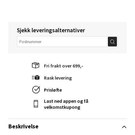
Molde - Moldetorget
Sjekk leveringsalternativer
Torget 1, 6413 Molde
Åpent i dag 10-20
0 i butikk
Fri frakt over 699,-
Velg
Rask levering
Prisløfte
Narvik - Thon Senter Malmporten
Last ned appen og få
velkomstkupong
Bolagsgata 1, 8514 Narvik
Åpent i dag 10-20
Beskrivelse
0 i butikk