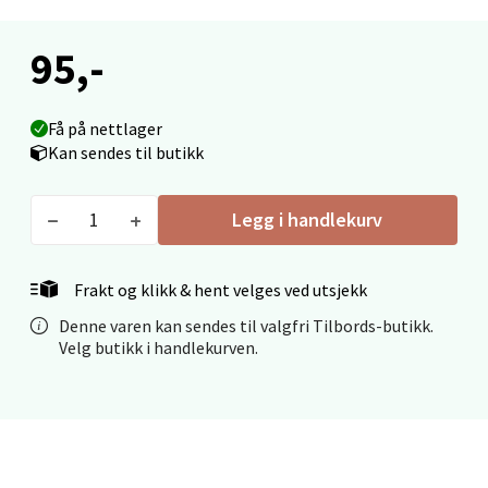
Mo i Rana - Thon Senter Mo i Rana
95,-
Fridtjof Nansensgate 22, 8622 Mo i Rana
Åpent i dag 09-19
Få på nettlager
0 i butikk
Kan sendes til butikk
Velg
Legg i handlekurv
Frakt og klikk & hent velges ved utsjekk
Ålesund - Thon Senter Moa
Denne varen kan sendes til valgfri Tilbords-butikk.
Velg butikk i handlekurven.
Langelandsvegen 25, 6010 Ålesund
Åpent i dag 10-20
0 i butikk
Velg