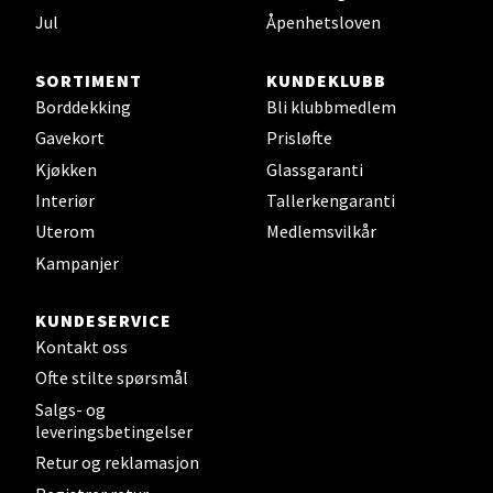
Sjøfartsgata 2, 7714 Steinkjer
Jul
Åpenhetsloven
Åpent i dag 10-20
0 i butikk
SORTIMENT
KUNDEKLUBB
Borddekking
Bli klubbmedlem
Velg
Gavekort
Prisløfte
Kjøkken
Glassgaranti
Interiør
Tallerkengaranti
Uterom
Medlemsvilkår
Leirvik - Stord
Kampanjer
Torgbakken 2, 5401 Stord
Åpent i dag 10-17
KUNDESERVICE
Kontakt oss
0 i butikk
Ofte stilte spørsmål
Salgs- og
Velg
leveringsbetingelser
Retur og reklamasjon