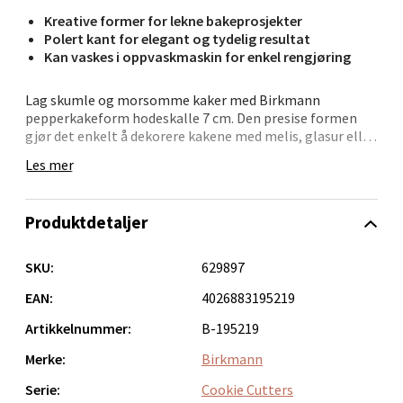
Kreative former for lekne bakeprosjekter
Polert kant for elegant og tydelig resultat
Velg
Kan vaskes i oppvaskmaskin for enkel rengjøring
Lag skumle og morsomme kaker med Birkmann
pepperkakeform hodeskalle 7 cm. Den presise formen
Bergen - Oasen Senter
gjør det enkelt å dekorere kakene med melis, glasur eller
sjokolade for ekstra effekt.
Les mer
Folke Bernadottes vei 52, 5147 Fyllingsdalen
Åpent i dag 10-21
Formen er laget i rustfritt stål og tåler oppvaskmaskin,
samtidig som den er slitesterk nok til mange års bruk.
Produktdetaljer
0 i butikk
Den kan også brukes til hobbyprosjekter som
modellmasse eller leire.
SKU:
629897
Velg
En kreativ kakeutstikker som passer perfekt til
barnebursdager, temafester og Halloween.
EAN:
4026883195219
Artikkelnummer:
B-195219
Oppdal - Aunasenteret
Merke:
Birkmann
Serie:
Cookie Cutters
Aunasenteret, Sunndalsvegen 3, 7340 Oppdal