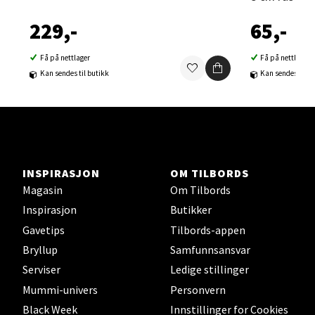
0 i butikk
229,-
65,-
Velg
Få på nettlager
Få på nettlager
Kan sendes til butikk
Kan sendes til b
Sortland - Sortland Storsenter
Strangata 26, 8400 Sortland
Åpent i dag 10-19
INSPIRASJON
OM TILBORDS
0 i butikk
Magasin
Om Tilbords
Inspirasjon
Butikker
Velg
Gavetips
Tilbords-appen
Bryllup
Samfunnsansvar
Serviser
Ledige stillinger
Steinkjer - Thon Senter Steinkjer
Mummi-univers
Personvern
Black Week
Innstillinger for Cookies