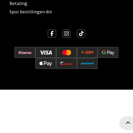
Betaling
Spor bestillingen din
Oslo - Thon Senter Storo
Vitaminveien 7 - 9, 0485 Oslo
Åpent i dag 10-21
0 i butikk
Velg
Lillehammer - Strandtorget
Strandtorget, 2609 Lillehammer
Åpent i dag 09-20
0 i butikk