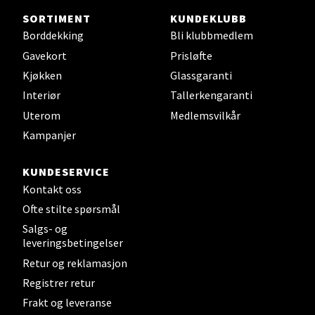
SORTIMENT
KUNDEKLUBB
Sjøfartsgata 2, 7714 Steinkjer
Borddekking
Bli klubbmedlem
Åpent i dag 10-20
Gavekort
Prisløfte
0 i butikk
Kjøkken
Glassgaranti
Interiør
Tallerkengaranti
Velg
Uterom
Medlemsvilkår
Kampanjer
KUNDESERVICE
Leirvik - Stord
Kontakt oss
Torgbakken 2, 5401 Stord
Ofte stilte spørsmål
Åpent i dag 10-17
Salgs- og
leveringsbetingelser
0 i butikk
Retur og reklamasjon
Registrer retur
Velg
Frakt og leveranse