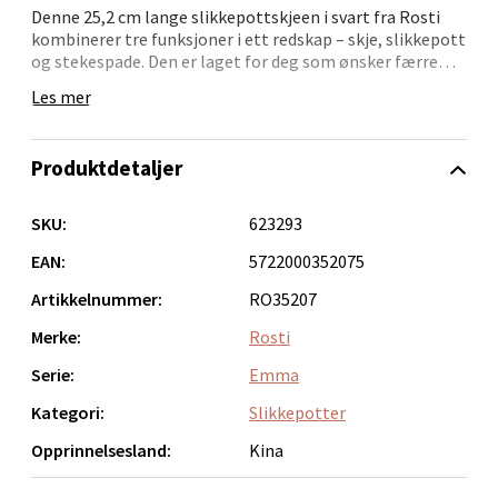
Denne 25,2 cm lange slikkepottskjeen i svart fra Rosti
0 i butikk
kombinerer tre funksjoner i ett redskap – skje, slikkepott
og stekespade. Den er laget for deg som ønsker færre
Velg
redskaper med flere bruksområder, og egner seg godt til
Les mer
alt fra omrøring til servering.
Redskapet er produsert i plast og silikon, med
Produktdetaljer
komfortabelt grep og høy slitestyrke. Kan vaskes i
Bergen - Oasen Senter
oppvaskmaskin. Designet er signert VE2 og er en del av
den funksjonelle Emma-serien.
SKU:
623293
Folke Bernadottes vei 52, 5147 Fyllingsdalen
EAN:
5722000352075
Åpent i dag 10-21
Artikkelnummer:
RO35207
0 i butikk
Merke:
Rosti
Velg
Serie:
Emma
Kategori:
Slikkepotter
Opprinnelsesland:
Kina
Oppdal - Aunasenteret