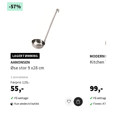
-57%
Sandvika - Thon Senter Sandvika
Brodtkorbsgate 7, 1338 Sandvika
Åpent i dag 10-21
0 i butikk
Velg
MODERN HOU
LAGERTØMMING
Kitchen Thi
AANONSEN
Øse stor 9 x28 cm
1 anmeldelse
Bergen - Thon Senter Sartor
Førpris 129,-
55,-
99,-
Sartorvegen 12, 5353 Straume
Åpent i dag 10-21
På nettlager
På nettlager
Kan sendes til butikk
Finnes i 47 buti
0 i butikk