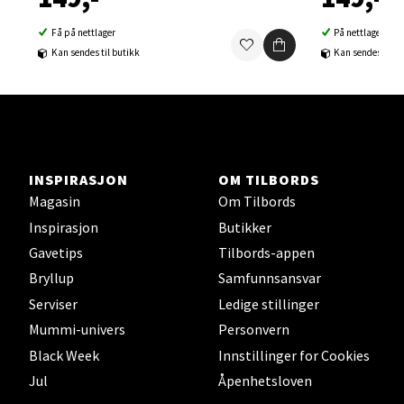
0 i butikk
Få på nettlager
På nettlager
Kan sendes til butikk
Kan sendes til b
Velg
Sortland - Sortland Storsenter
INSPIRASJON
OM TILBORDS
Magasin
Om Tilbords
Strangata 26, 8400 Sortland
Inspirasjon
Butikker
Åpent i dag 10-19
Gavetips
Tilbords-appen
0 i butikk
Bryllup
Samfunnsansvar
Serviser
Ledige stillinger
Velg
Mummi-univers
Personvern
Black Week
Innstillinger for Cookies
Jul
Åpenhetsloven
Steinkjer - Thon Senter Steinkjer