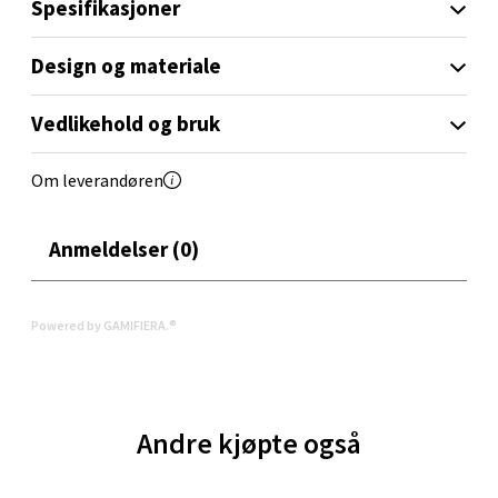
Spesifikasjoner
Aunasenteret, Sunndalsvegen 3, 7340 Oppdal
Åpent i dag 10-19
Design og materiale
0 i butikk
Vedlikehold og bruk
Velg
Om leverandøren
Anmeldelser (0)
Orkanger - Thon Senter Orkanger
Thon Senter Orkanger, Orkdalsveien 113, 7300
Powered by GAMIFIERA.®
Orkanger
Åpent i dag 09-20
0 i butikk
Andre kjøpte også
Velg