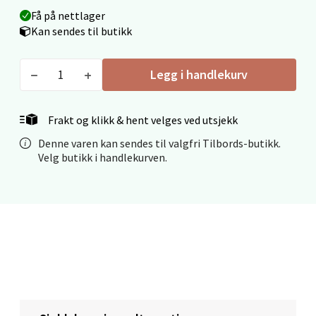
Få på nettlager
Kan sendes til butikk
Mo i Rana - Thon Senter Mo i Rana
Fridtjof Nansensgate 22, 8622 Mo i Rana
Legg i handlekurv
Åpent i dag 09-19
0 i butikk
Frakt og klikk & hent velges ved utsjekk
Denne varen kan sendes til valgfri Tilbords-butikk.
Velg
Velg butikk i handlekurven.
Ålesund - Thon Senter Moa
Langelandsvegen 25, 6010 Ålesund
Åpent i dag 10-20
0 i butikk