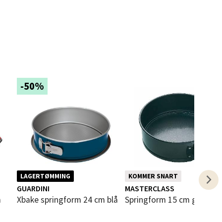
elg
-50%
elg
LAGERTØMMING
KOMMER SNART
i
GUARDINI
MASTERCLASS
elg
Xbake springform 24 cm blå
Springform 15 cm grå