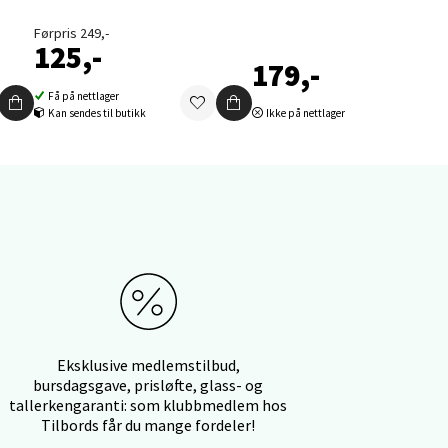
Førpris 249,-
125,-
179,-
Få på nettlager
Kan sendes til butikk
Ikke på nettlager
elg
elg
Eksklusive medlemstilbud,
bursdagsgave, prisløfte, glass- og
tallerkengaranti: som klubbmedlem hos
Tilbords får du mange fordeler!