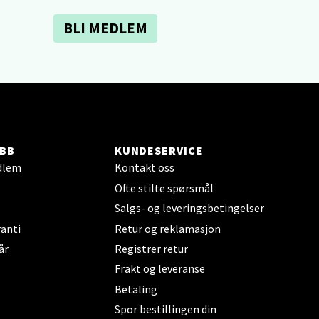
BLI MEDLEM
elg
BB
KUNDESERVICE
elg
dlem
Kontakt oss
Ofte stilte spørsmål
Salgs- og leveringsbetingelser
anti
Retur og reklamasjon
år
Registrer retur
Frakt og leveranse
elg
Betaling
Spor bestillingen din