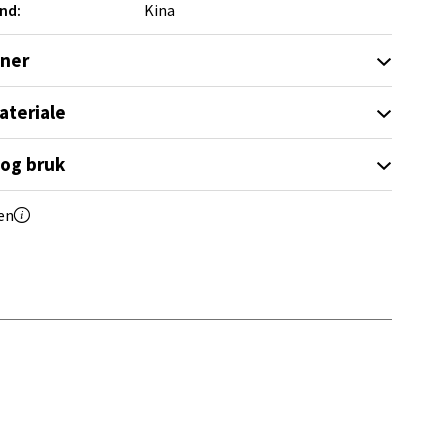
nd:
Kina
elg
oner
ateriale
 og bruk
elg
en
elg