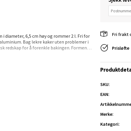
veien 2, 4340 Bryne
 dag 10-20
V
tikk
Fri frakt 
i diameter, 6,5 cm høy og rommer 2 l. Fri for
 aluminium. Bag lekre kaker uten problemer i
isk redskap for å forenkle bakingen. Formen
Prisløfte
anger og Sandnes - Thon Senter
a
Produktdeta
rossen nr 9, 4042 Stavanger
 dag 10-20
SKU:
tikk
EAN:
Artikkelnumme
nger - Magneten
Merke:
Kategori:
ra 14, 7606 Levanger