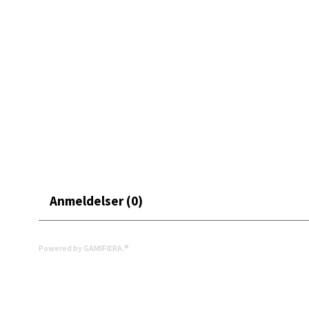
Åpent i
0 i bu
Mand
Skarvø
Åpent i
0 i bu
Anmeldelser (0)
Mo i
Fridtjo
Powered by GAMIFIERA.®
Åpent i
0 i bu