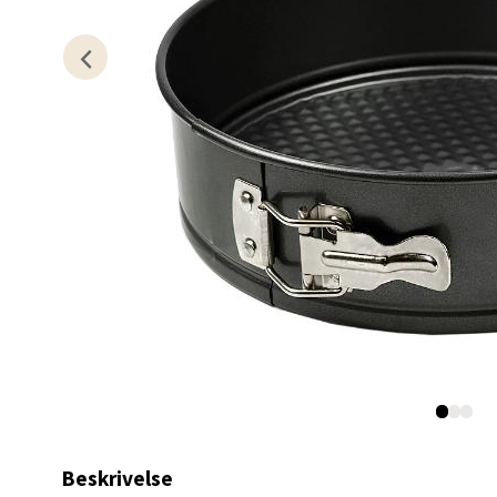
Kris
Lillem
Åpent i
0 i bu
Oslo
Erich 
Åpent i
0 i bu
Beskrivelse
Bryn