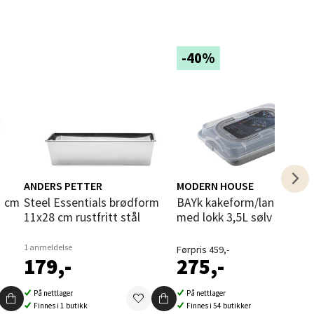
-40%
elg
ANDERS PETTER
MODERN HOUSE
Steel Essentials brødform
bAYk kakeform/langpanne
elg
11x28 cm rustfritt stål
med lokk 3,5L sølv
1 anmeldelse
Førpris 459,-
179,-
275,-
På nettlager
På nettlager
Finnes i 1 butikk
Finnes i 54 butikker