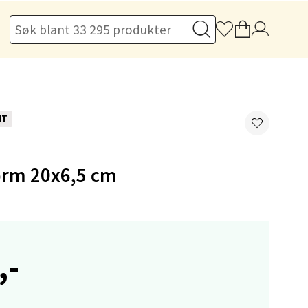
elg
NT
elg
orm 20x6,5 cm
,-
elg