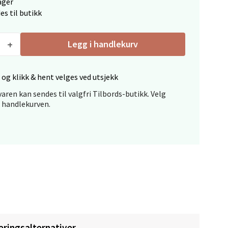
ager
es til butikk
Legg i handlekurv
 og klikk & hent velges ved utsjekk
elg
aren kan sendes til valgfri Tilbords-butikk. Velg
i handlekurven.
elg
eringsalternativer