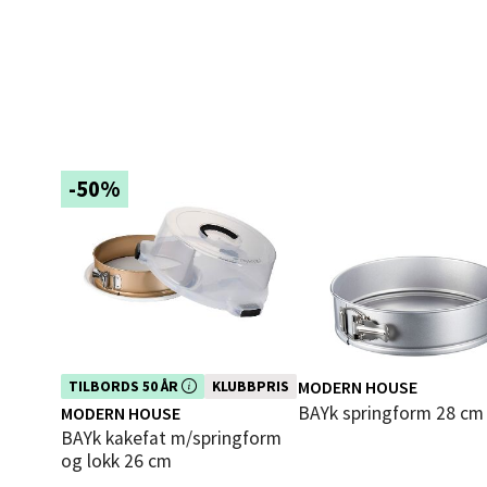
Åpent i
0 i bu
Berg
-50%
Folke B
Åpent i
0 i bu
Oppd
Aunase
Dette produktet er inkludert i vår
MODERN HOUSE
TILBORDS 50 ÅR
KLUBBPRIS
kampanje. Benytt deg av rabatten i
Åpent i
bAYk springform 28 cm
MODERN HOUSE
dag!
bAYk kakefat m/springform
0 i bu
og lokk 26 cm