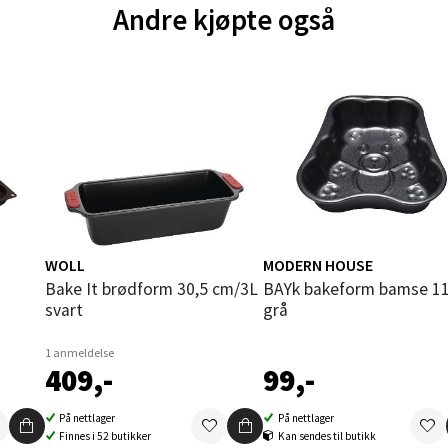
Andre kjøpte også
und - Thon Senter Moa
andsvegen 25, 6010 Ålesund
 dag 10-20
V
tikk
e - Moldetorget
 1, 6413 Molde
WOLL
MODERN HOUSE
 dag 10-20
Bake It brødform 30,5 cm/3L
BAYk bakeform bamse 11 cm
V
svart
grå
tikk
1 anmeldelse
409,-
99,-
ik - Thon Senter Malmporten
På nettlager
På nettlager
Finnes i 52 butikker
Kan sendes til butikk
gata 1, 8514 Narvik