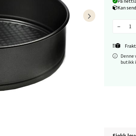
På nettl
Kan send
tiansand - Markens
arkens markensgate 25B, 4611 Kristiansand
 dag 09-18
Frakt
V
tikk
Denne v
butikk 
 - Linderud
Mogensøns vei 38, 0594 Oslo
 dag 10-21
V
tikk
e/Jæren - M44
Sjekk lev