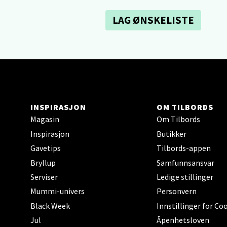
Sartor
Åpent i
LAG ØNSKELISTE
0 i bu
Tron
Falken
Åpent i
INSPIRASJON
OM TILBORDS
Magasin
Om Tilbords
0 i bu
Inspirasjon
Butikker
Gavetips
Tilbords-appen
Ski 
Bryllup
Samfunnsansvar
Serviser
Ledige stillinger
Ski Sto
Mummi-univers
Personvern
Åpent i
Black Week
Innstillinger for Co
0 i bu
Jul
Åpenhetsloven