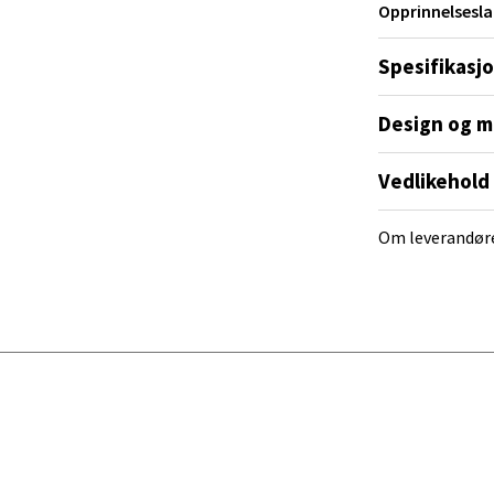
 dag 10-20
Opprinnelsesla
V
tikk
Spesifikasj
Design og m
al - Alti Mandal
Vedlikehold
yveien 55, 4517 Mandal
 dag 10-20
V
Om leverandør
tikk
 Rana - Thon Senter Mo i Rana
f Nansensgate 22, 8622 Mo i Rana
 dag 09-19
V
tikk