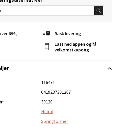
elg
over 699,-
Rask levering
Last ned appen og få
velkomstkupong
ljer
Vel
g
116471
6419287301207
r:
30120
Heirol
Springformer