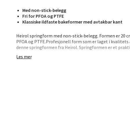
Med non-stick-belegg
Jupiter
Fri for PFOA og PTFE
Åpent i
Klassiske ildfaste bakeformer med avtakbar kant
0 i bu
Heirol springform med non-stick-belegg. Formen er 20 cm 
PFOA og PTFE.Profesjonell form som er laget i kvalitets
denne springformen fra Heirol. Springformen er et prakt
Stav
har non-stick belegg, og kan brukes i opp til 240 grader.
Les mer
Madl
Madlak
Åpent i
0 i bu
Leva
Moafjæ