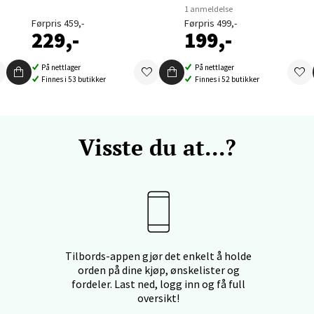
1 anmeldelse
Førpris 459,-
Førpris 499,-
nger - Thon Senter Orkanger
229,-
199,-
enter Orkanger, Orkdalsveien 113, 7300 Orkanger
På nettlager
På nettlager
 dag 09-20
Finnes i 53 butikker
Finnes i 52 butikker
V
tikk
Visste du at...?
vika - Thon Senter Sandvika
orbsgate 7, 1338 Sandvika
 dag 10-21
V
tikk
Tilbords-appen gjør det enkelt å holde
orden på dine kjøp, ønskelister og
en - Thon Senter Sartor
fordeler. Last ned, logg inn og få full
oversikt!