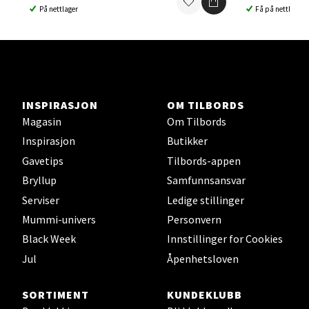
På nettlager
Få på nettlager
Ski - Thon Senter Ski
Ski Storsenter, Jernbanesvingen 6, 1400 Ski
Åpent i dag 10-19
0 i butikk
INSPIRASJON
OM TILBORDS
Magasin
Om Tilbords
Velg
Inspirasjon
Butikker
Gavetips
Tilbords-appen
Bryllup
Samfunnsansvar
Serviser
Ledige stillinger
Sortland - Sortland Storsenter
Mummi-univers
Personvern
Strangata 26, 8400 Sortland
Black Week
Innstillinger for Cookies
Åpent i dag 10-16
Jul
Åpenhetsloven
0 i butikk
SORTIMENT
KUNDEKLUBB