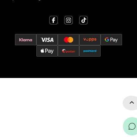
0 i butikk
Velg
Oslo - Thon Senter Storo
Vitaminveien 7 - 9, 0485 Oslo
Åpent i dag 10-19
0 i butikk
Velg
Lillehammer - Strandtorget