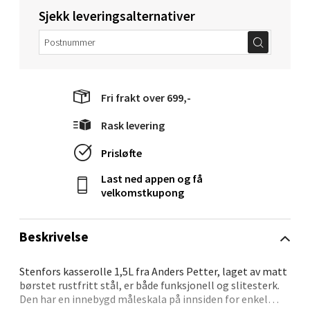
Langelandsvegen 25, 6010 Ålesund
Sjekk leveringsalternativer
Åpent i dag 10-18
0 i butikk
Velg
Fri frakt over 699,-
Rask levering
Molde - Moldetorget
Prisløfte
Last ned appen og få
Torget 1, 6413 Molde
velkomstkupong
Åpent i dag 10-18
0 i butikk
Beskrivelse
Velg
Stenfors kasserolle 1,5L fra Anders Petter, laget av matt
børstet rustfritt stål, er både funksjonell og slitesterk.
Den har en innebygd måleskala på innsiden for enkel