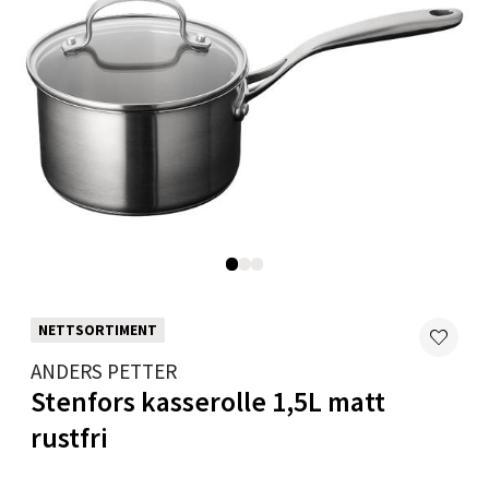
Levanger - Magneten
Moafjæra 14, 7606 Levanger
Åpent i dag 10-18
0 i butikk
Velg
NETTSORTIMENT
ANDERS PETTER
Mandal - Alti Mandal
Stenfors kasserolle 1,5L matt
rustfri
Skarvøyveien 55, 4517 Mandal
Åpent i dag 10-18