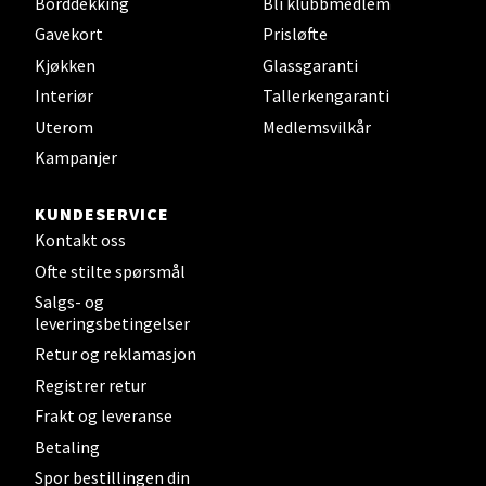
Borddekking
Bli klubbmedlem
Velg
Gavekort
Prisløfte
Kjøkken
Glassgaranti
Interiør
Tallerkengaranti
Steinkjer - Thon Senter Steinkjer
Uterom
Medlemsvilkår
Kampanjer
Sjøfartsgata 2, 7714 Steinkjer
Åpent i dag 10-18
KUNDESERVICE
0 i butikk
Kontakt oss
Ofte stilte spørsmål
Velg
Salgs- og
leveringsbetingelser
Retur og reklamasjon
Leirvik - Stord
Registrer retur
Frakt og leveranse
Torgbakken 2, 5401 Stord
Betaling
Åpent i dag 10-15
Spor bestillingen din