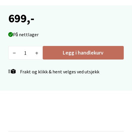
0 i butikk
699,-
Velg
På nettlager
Mo i Rana - Thon Senter Mo i Rana
Legg i handlekurv
Fridtjof Nansensgate 22, 8622 Mo i Rana
Åpent i dag 10-18
Frakt og klikk & hent velges ved utsjekk
0 i butikk
Velg
Ålesund - Thon Senter Moa