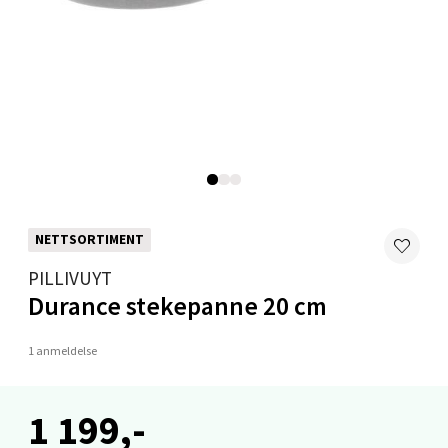
Velg
Mo i Rana - Thon Senter Mo i Rana
Fridtjof Nansensgate 22, 8622 Mo i Rana
Åpent i dag 09-19
NETTSORTIMENT
0 i butikk
PILLIVUYT
Velg
Durance stekepanne 20 cm
1 anmeldelse
Ålesund - Thon Senter Moa
1 199,-
Langelandsvegen 25, 6010 Ålesund