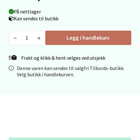
Åpent i dag 10-20
På nettlager
0 i butikk
Kan sendes til butikk
Velg
Legg i handlekurv
Frakt og klikk & hent velges ved utsjekk
Molde - Moldetorget
Denne varen kan sendes til valgfri Tilbords-butikk.
Velg butikk i handlekurven.
Torget 1, 6413 Molde
Åpent i dag 10-20
0 i butikk
Velg