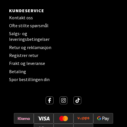
Strandtorget, 2609 Lillehammer
Åpent i dag 09-20
KUNDESERVICE
0 i butikk
Kontakt oss
Ofte stilte spørsmål
Velg
Salgs- og
leveringsbetingelser
Retur og reklamasjon
Registrer retur
Strømmen - Thon Senter Strømmen
Frakt og leveranse
Betaling
Støperivn. 5, 2010 Strømmen
Åpent i dag 10-21
Spor bestillingen din
0 i butikk
Velg