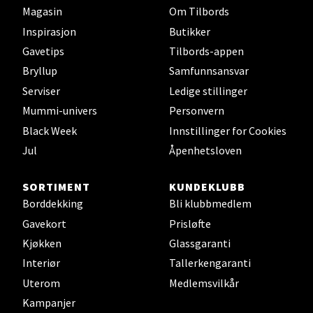
Magasin
Om Tilbords
Inspirasjon
Butikker
Velg
Gavetips
Tilbords-appen
Bryllup
Samfunnsansvar
Serviser
Ledige stillinger
Oslo - Thon Senter Storo
Mummi-univers
Personvern
Black Week
Innstillinger for Cookies
Vitaminveien 7 - 9, 0485 Oslo
Jul
Åpenhetsloven
Åpent i dag 10-21
0 i butikk
SORTIMENT
KUNDEKLUBB
Borddekking
Bli klubbmedlem
Velg
Gavekort
Prisløfte
Kjøkken
Glassgaranti
Interiør
Tallerkengaranti
Lillehammer - Strandtorget
Uterom
Medlemsvilkår
Kampanjer