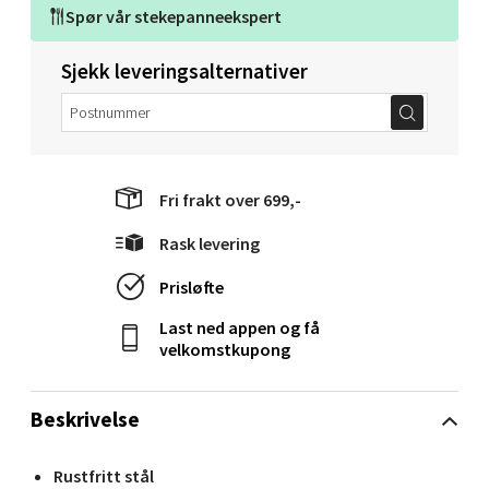
Narvik - Thon Senter Malmporten
Spør vår
stekepanneekspert
Bolagsgata 1, 8514 Narvik
Sjekk leveringsalternativer
Åpent i dag 10-20
0 i butikk
Velg
Fri frakt over 699,-
Rask levering
Bergen - Oasen Senter
Prisløfte
Last ned appen og få
Folke Bernadottes vei 52, 5147 Fyllingsdalen
velkomstkupong
Åpent i dag 10-21
0 i butikk
Beskrivelse
Velg
Rustfritt stål