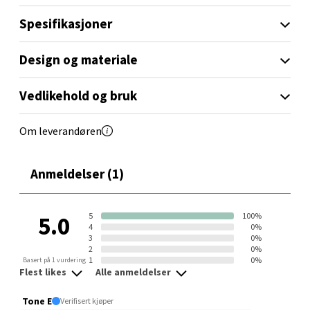
0 i butikk
Spesifikasjoner
Velg
Design og materiale
Vedlikehold og bruk
Sandvika - Thon Senter Sandvika
Om leverandøren
Brodtkorbsgate 7, 1338 Sandvika
Åpent i dag 10-21
Anmeldelser (1)
0 i butikk
5
100%
Velg
5.0
4
0%
3
0%
2
0%
1
0%
Basert på 1 vurdering
Flest likes
Alle anmeldelser
Bergen - Thon Senter Sartor
Tone E
Verifisert kjøper