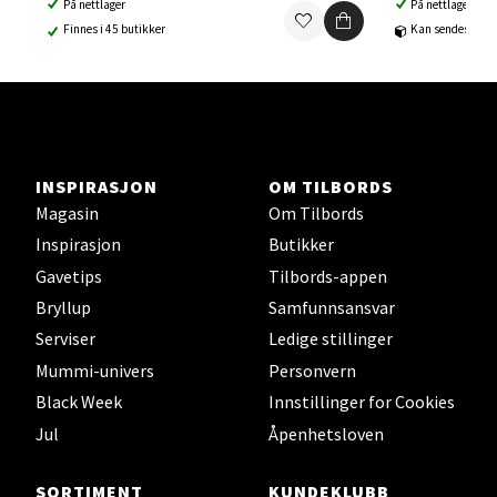
På nettlager
På nettlager
Ski - Thon Senter Ski
Finnes i 45 butikker
Kan sendes til b
Ski Storsenter, Jernbanesvingen 6, 1400 Ski
Åpent i dag 10-19
0 i butikk
INSPIRASJON
OM TILBORDS
Velg
Magasin
Om Tilbords
Inspirasjon
Butikker
Gavetips
Tilbords-appen
Sortland - Sortland Storsenter
Bryllup
Samfunnsansvar
Serviser
Ledige stillinger
Strangata 26, 8400 Sortland
Mummi-univers
Personvern
Åpent i dag 10-16
Black Week
Innstillinger for Cookies
0 i butikk
Jul
Åpenhetsloven
Velg
SORTIMENT
KUNDEKLUBB