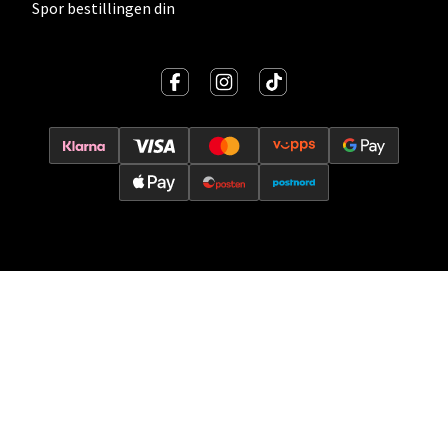
Spor bestillingen din
Velg
Oslo - Thon Senter Storo
Vitaminveien 7 - 9, 0485 Oslo
Åpent i dag 10-19
0 i butikk
Velg
Lillehammer - Strandtorget
Strandtorget, 2609 Lillehammer