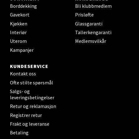
Borddekking
Bli klubbmedlem
Gavekort
Prisløfte
Kjøkken
Glassgaranti
Steinkjer - Thon Senter Steinkjer
Interiør
Tallerkengaranti
Sjøfartsgata 2, 7714 Steinkjer
Uterom
Medlemsvilkår
Åpent i dag 10-18
Kampanjer
0 i butikk
KUNDESERVICE
Velg
Kontakt oss
Ofte stilte spørsmål
Salgs- og
leveringsbetingelser
Leirvik - Stord
Retur og reklamasjon
Registrer retur
Torgbakken 2, 5401 Stord
Frakt og leveranse
Åpent i dag 10-15
Betaling
0 i butikk