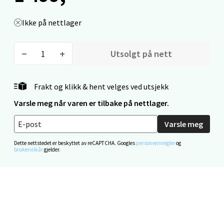
Velg
Ikke på nettlager
Utsolgt på nett
Mo i Rana - Thon Senter Mo i Rana
Frakt og klikk & hent velges ved utsjekk
Fridtjof Nansensgate 22, 8622 Mo i Rana
Åpent i dag 10-18
Varsle meg når varen er tilbake på nettlager.
0 i butikk
Varsle meg
Dette nettstedet er beskyttet av reCAPTCHA. Googles
personvernregler
og
Velg
brukervilkår
gjelder.
Ålesund - Thon Senter Moa
Langelandsvegen 25, 6010 Ålesund