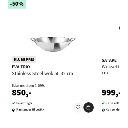
-50%
Velg
Sandvika - Thon Senter Sandvika
Brodtkorbsgate 7, 1338 Sandvika
SATAKE
KLUBBPRIS
Åpent i dag 09-19
Woksett karbonstål med redskap 32
EVA TRIO
0 i butikk
cm
Stainless Steel wok 5L 32 cm
Ikke medlem 1 699,-
Velg
850,-
999,-
På nettlager
Få på nettlager
Kan sendes til butikk
Kan sendes til b
Bergen - Thon Senter Sartor