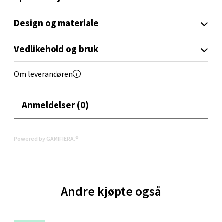
En solid stekepanne som forener jevn steking med et
stilrent kobberuttrykk på kjøkkenet.
Design og materiale
Oppdal - Aunasenteret
Vedlikehold og bruk
Aunasenteret, Sunndalsvegen 3, 7340 Oppdal
Åpent i dag 10-18
Om leverandøren
0 i butikk
Anmeldelser (0)
Velg
Powered by GAMIFIERA.®
Orkanger - Thon Senter Orkanger
Thon Senter Orkanger, Orkdalsveien 113, 7300
Andre kjøpte også
Orkanger
Åpent i dag 09-18
0 i butikk