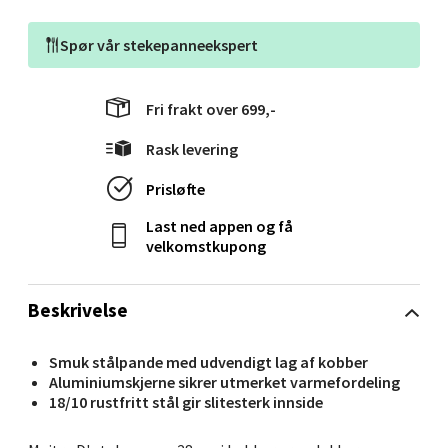
Åpent i dag 10-18
0 i butikk
Spør vår
stekepanneekspert
Velg
Fri frakt over 699,-
Rask levering
Prisløfte
Molde - Moldetorget
Last ned appen og få
Torget 1, 6413 Molde
velkomstkupong
Åpent i dag 10-18
0 i butikk
Beskrivelse
Velg
Smuk stålpande med udvendigt lag af kobber
Aluminiumskjerne sikrer utmerket varmefordeling
18/10 rustfritt stål gir slitesterk innside