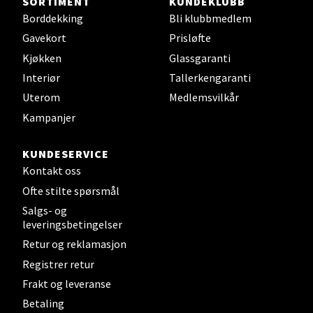
SORTIMENT
KUNDEKLUBB
Borddekking
Bli klubbmedlem
Steinkjer - Thon Senter Steinkjer
Gavekort
Prisløfte
Sjøfartsgata 2, 7714 Steinkjer
Kjøkken
Glassgaranti
Åpent i dag 10-20
Interiør
Tallerkengaranti
0 i butikk
Uterom
Medlemsvilkår
Kampanjer
Velg
KUNDESERVICE
Kontakt oss
Ofte stilte spørsmål
Leirvik - Stord
Salgs- og
leveringsbetingelser
Torgbakken 2, 5401 Stord
Retur og reklamasjon
Åpent i dag 10-17
Registrer retur
0 i butikk
Frakt og leveranse
Betaling
Velg