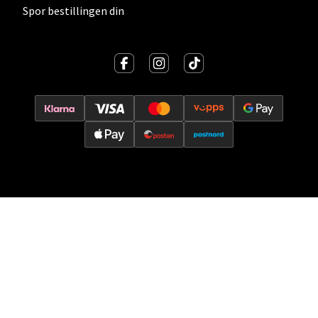
Spor bestillingen din
Oslo - Thon Senter Storo
Vitaminveien 7 - 9, 0485 Oslo
Åpent i dag 10-21
0 i butikk
Velg
Lillehammer - Strandtorget
Strandtorget, 2609 Lillehammer
Åpent i dag 09-20