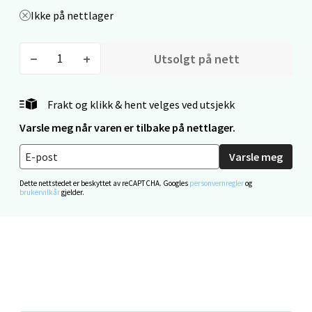
Ikke på nettlager
Mo i Rana - Thon Senter Mo i Rana
Utsolgt på nett
Fridtjof Nansensgate 22, 8622 Mo i Rana
Frakt og klikk & hent velges ved utsjekk
Åpent i dag 09-19
Varsle meg når varen er tilbake på nettlager.
0 i butikk
Varsle meg
Velg
Dette nettstedet er beskyttet av reCAPTCHA. Googles
personvernregler
og
brukervilkår
gjelder.
Ålesund - Thon Senter Moa
Langelandsvegen 25, 6010 Ålesund
Åpent i dag 10-20
0 i butikk