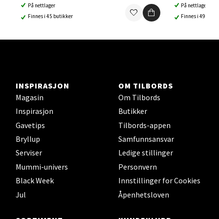
Ski Storsenter, Jernbanesvingen 6, 1400 Ski
På nettlager
På nettlager
Åpent i dag 10-21
Finnes i 45 butikker
Finnes i 49 buti
0 i butikk
Velg
INSPIRASJON
OM TILBORDS
Magasin
Om Tilbords
Sortland - Sortland Storsenter
Inspirasjon
Butikker
Gavetips
Tilbords-appen
Strangata 26, 8400 Sortland
Bryllup
Samfunnsansvar
Åpent i dag 10-19
Serviser
Ledige stillinger
0 i butikk
Mummi-univers
Personvern
Black Week
Innstillinger for Cookies
Velg
Jul
Åpenhetsloven