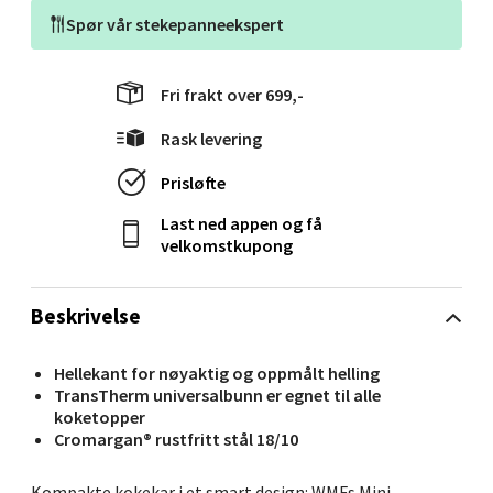
Spør vår
stekepanneekspert
Velg
Fri frakt over 699,-
Rask levering
Molde - Moldetorget
Prisløfte
Torget 1, 6413 Molde
Last ned appen og få
Åpent i dag 10-20
velkomstkupong
0 i butikk
Beskrivelse
Velg
Hellekant for nøyaktig og oppmålt helling
TransTherm universalbunn er egnet til alle
koketopper
Narvik - Thon Senter Malmporten
Cromargan® rustfritt stål 18/10
Bolagsgata 1, 8514 Narvik
Kompakte kokekar i et smart design: WMFs Mini-