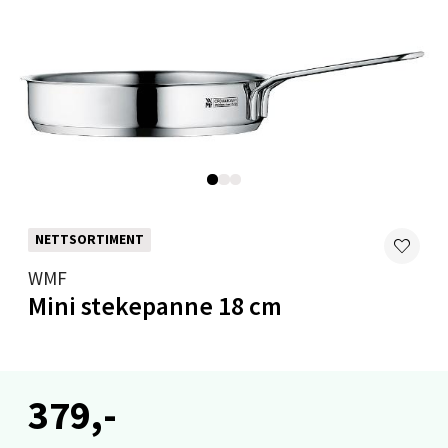
Levanger - Magneten
Moafjæra 14, 7606 Levanger
Åpent i dag 10-20
0 i butikk
Velg
NETTSORTIMENT
Mandal - Alti Mandal
WMF
Mini stekepanne 18 cm
Skarvøyveien 55, 4517 Mandal
Åpent i dag 10-20
0 i butikk
379,-
Velg