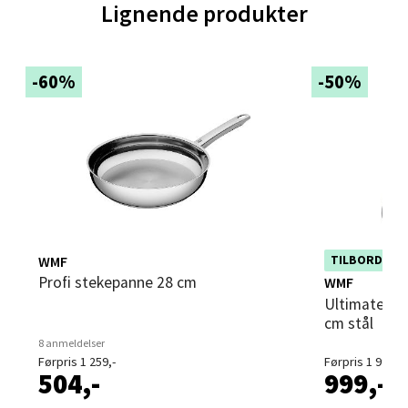
0 i butikk
Lignende produkter
Velg
-60%
-50%
Trondheim - Sirkus Shopping
Falkenborgveien 5, 7044 Trondheim
Åpent i dag 09-21
0 i butikk
WMF
Dette produktet e
TILBORDS 50
deg av rabatten i
Profi stekepanne 28 cm
WMF
Velg
Ultimate Profi Resist stekepanne 28
cm stål
8 anmeldelser
Førpris 1 259,-
Førpris 1 999,-
504,-
999,-
Ski - Thon Senter Ski