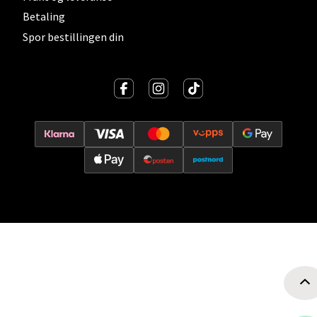
Betaling
Spor bestillingen din
Oslo - Thon Senter Storo
Vitaminveien 7 - 9, 0485 Oslo
Åpent i dag 10-21
0 i butikk
Velg
Lillehammer - Strandtorget
Strandtorget, 2609 Lillehammer
Åpent i dag 09-20
0 i butikk