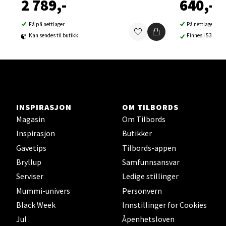
2 789,-
640,-
Åpent i dag 10-21
Få på nettlager
På nettlager
0 i butikk
Kan sendes til butikk
Finnes i 53 buti
Velg
Sortland - Sortland Storsenter
INSPIRASJON
OM TILBORDS
Magasin
Om Tilbords
Strangata 26, 8400 Sortland
Inspirasjon
Butikker
Åpent i dag 10-19
Gavetips
Tilbords-appen
0 i butikk
Bryllup
Samfunnsansvar
Serviser
Ledige stillinger
Velg
Mummi-univers
Personvern
Black Week
Innstillinger for Cookies
Jul
Åpenhetsloven