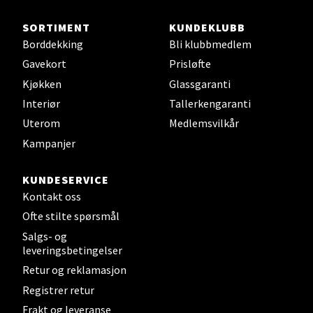
Steinkjer - Thon Senter Steinkjer
SORTIMENT
KUNDEKLUBB
Sjøfartsgata 2, 7714 Steinkjer
Borddekking
Bli klubbmedlem
Åpent i dag 10-20
Gavekort
Prisløfte
0 i butikk
Kjøkken
Glassgaranti
Interiør
Tallerkengaranti
Velg
Uterom
Medlemsvilkår
Kampanjer
KUNDESERVICE
Leirvik - Stord
Kontakt oss
Ofte stilte spørsmål
Torgbakken 2, 5401 Stord
Åpent i dag 10-17
Salgs- og
leveringsbetingelser
0 i butikk
Retur og reklamasjon
Registrer retur
Velg
Frakt og leveranse