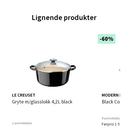
Velg
Lignende produkter
-60%
Trondheim - Sirkus Shopping
Falkenborgveien 5, 7044 Trondheim
Åpent i dag 09-21
0 i butikk
Velg
LE CREUSET
MODERN HOU
Gryte m/glasslokk 4,2L black
Black Coppe
Ski - Thon Senter Ski
9 anmeldelser
1 anmeldelse
Førpris 1 599,-
Ski Storsenter, Jernbanesvingen 6, 1400 Ski