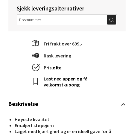
Sjekk leveringsalternativer
Velg
Molde - Moldetorget
Fri frakt over 699,-
Torget 1, 6413 Molde
Rask levering
Åpent i dag 10-20
Prisløfte
0 i butikk
Last ned appen og få
velkomstkupong
Velg
Beskrivelse
Narvik - Thon Senter Malmporten
Høyeste kvalitet
Emaljert støpejern
Bolagsgata 1, 8514 Narvik
Laget med kjærlighet og er en ideell gave for å