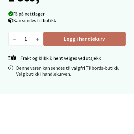
Få på nettlager
Mo i Rana - Thon Senter Mo i Rana
Kan sendes til butikk
Fridtjof Nansensgate 22, 8622 Mo i Rana
Legg i handlekurv
Åpent i dag 09-19
0 i butikk
Frakt og klikk & hent velges ved utsjekk
Velg
Denne varen kan sendes til valgfri Tilbords-butikk.
Velg butikk i handlekurven.
Ålesund - Thon Senter Moa
Langelandsvegen 25, 6010 Ålesund
Åpent i dag 10-20
0 i butikk