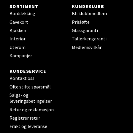
Steinkjer - Thon Senter Steinkjer
SORTIMENT
KUNDEKLUBB
Borddekking
Bli klubbmedlem
Sjøfartsgata 2, 7714 Steinkjer
Åpent i dag 10-20
Gavekort
Prisløfte
Kjøkken
Glassgaranti
5 i butikk
Interiør
Tallerkengaranti
Uterom
Medlemsvilkår
Velg
Kampanjer
KUNDESERVICE
Leirvik - Stord
Kontakt oss
Ofte stilte spørsmål
Torgbakken 2, 5401 Stord
Salgs- og
Åpent i dag 10-17
leveringsbetingelser
4 i butikk
Retur og reklamasjon
Registrer retur
Velg
Frakt og leveranse