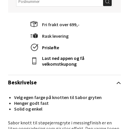
Fri frakt over 699,-
Molde - Moldetorget
Rask levering
Torget 1, 6413 Molde
Åpent i dag 10-20
Prisløfte
3 i butikk
Last ned appen og få
velkomstkupong
Velg
Beskrivelse
Velg egen farge på knotten til Sabor gryten
Narvik - Thon Senter
Henger godt fast
Malmporten
Solid og enkel
Bolagsgata 1, 8514 Narvik
Sabor knott til støpejernsgryte i messingfinish er en
Åpent i dag 10-20
liten oppgradering som gir stor effekt. Den varme tonen