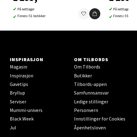
Åpent i dag 10-21
På nettlager
På nettlager
3 i butikk
Finnes i 51 butikker
Finnes i 55 buti
Velg
INSPIRASJON
OM TILBORDS
Sortland - Sortland Storsenter
Magasin
Om Tilbords
Strangata 26, 8400 Sortland
Inspirasjon
Butikker
Åpent i dag 10-19
Gavetips
Tilbords-appen
4 i butikk
Bryllup
Samfunnsansvar
Serviser
Ledige stillinger
Velg
Mummi-univers
Personvern
Black Week
Innstillinger for Cookies
Jul
Åpenhetsloven