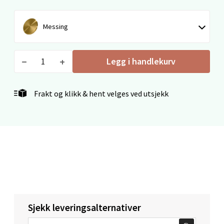
Rana
Messing
Fridtjof Nansensgate 22, 8622 Mo i Rana
Åpent i dag 09-19
Legg i handlekurv
5 i butikk
Velg
Frakt og klikk & hent velges ved utsjekk
Ålesund - Thon Senter Moa
Langelandsvegen 25, 6010 Ålesund
Åpent i dag 10-20
4 i butikk
Sjekk leveringsalternativer
Velg