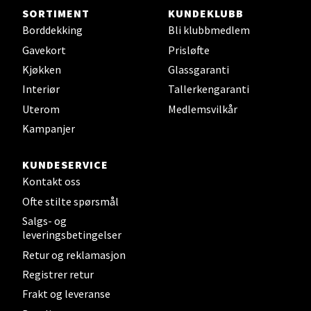
SORTIMENT
KUNDEKLUBB
Borddekking
Bli klubbmedlem
Bergen - Thon Senter Åsane
Gavekort
Prisløfte
Kjøkken
Glassgaranti
Åsane Storsenter, 5116 Ulset
Interiør
Tallerkengaranti
Åpent i dag 10-21
Uterom
Medlemsvilkår
0 i butikk
Kampanjer
Velg
KUNDESERVICE
Kontakt oss
Ofte stilte spørsmål
Salgs- og
leveringsbetingelser
Retur og reklamasjon
Registrer retur
Frakt og leveranse