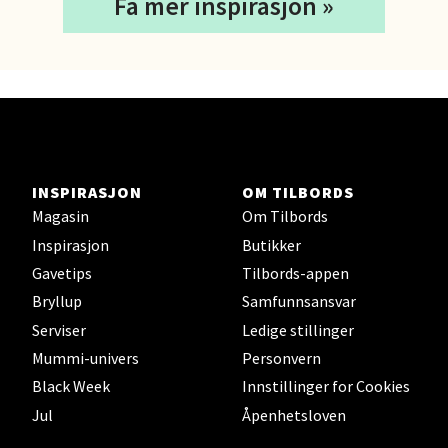
Bergen - Wallendahl
Få mer inspirasjon »
Strandgaten 17, 5013 Bergen
Åpent i dag 10-20
0 i butikk
Velg
INSPIRASJON
OM TILBORDS
Magasin
Om Tilbords
Inspirasjon
Butikker
Fredrikstad - Østfoldhallene
Gavetips
Tilbords-appen
Bryllup
Samfunnsansvar
Dikeveien 28, 1661 Fredrikstad
Åpent i dag 10-20
Serviser
Ledige stillinger
Mummi-univers
Personvern
0 i butikk
Black Week
Innstillinger for Cookies
Velg
Jul
Åpenhetsloven