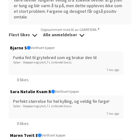
Velg
er tung og blir varm å ta på, men dette oppleves ikke som
et stort problem. Fargene og designet får også positiv
omtale.
Oppsummert med AI av GAMIFIERA.®
Lillehammer - Strandtorget
Flest likes
Alle anmeldelser
Strandtorget, 2609 Lillehammer
Bjarne S
Verifisert kjøper
Åpent i dag 09-20
Funka fint til grytebrød som eg brukar den til
Sabor - Støpejernsgryte 6,7 L zinfandel brass
0 i butikk
7 mo. ago
0 likes
Velg
Sara Natalie Kvam B
Verifisert kjøper
Perfekt størrelse for hel kylling, og veldig fin farge!
Sabor - Støpejernsgryte 6,7 L zinfandel brass
Strømmen - Thon Senter
7 mo. ago
Strømmen
0 likes
Maren Tveit E
Verifisert kjøper
Støperivn. 5, 2010 Strømmen