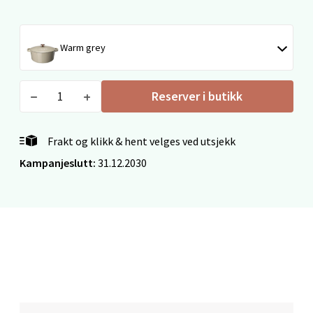
Velg
Warm grey
Bergen - Thon Senter Sartor
Reserver i butikk
Sartorvegen 12, 5353 Straume
Åpent i dag 10-21
Frakt og klikk & hent velges ved utsjekk
0 i butikk
Kampanjeslutt:
31.12.2030
Velg
Trondheim - Sirkus Shopping
Falkenborgveien 5, 7044 Trondheim
Åpent i dag 09-21