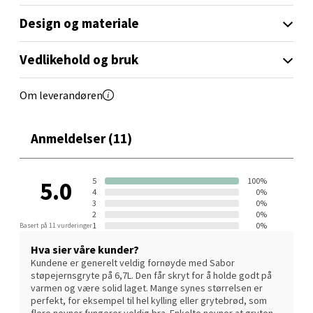
er viktig at gryten vaskes for hånd etter at den er avkjølt.
Design og materiale
Sabor støpejern egner seg utmerket til alle typer
Leirvik - Stord
varmekilder inkl. gass, elektriske plater, keramiske
koketopper, induksjonstopper, alle ovnstyper, vedovn og
Vedlikehold og bruk
Torgbakken 2, 5401 Stord
utendørs grill. Følelsen av kontroll. Smaken av å lykkes.
Åpent i dag 10-17
Sabor er en profesjonell kjøkkenserie designet for
Om leverandøren
0 i butikk
hjemmebruk. Den møter yrkeskokkens krav om
ergonomisk funksjonalitet, og utførelsen er designet
med tanke på det skandinaviske kjøkken. Sabor-
Anmeldelser (11)
Velg
produkter kjennetegnes av høy kvalitet og gjør
matlagingen enklere!
5
100%
5.0
4
0%
Oslo - Thon Senter Storo
3
0%
2
0%
1
0%
Basert på 11 vurderinger
Vitaminveien 7 - 9, 0485 Oslo
Hva sier våre kunder?
Åpent i dag 10-21
Kundene er generelt veldig fornøyde med Sabor
støpejernsgryte på 6,7L. Den får skryt for å holde godt på
0 i butikk
varmen og være solid laget. Mange synes størrelsen er
perfekt, for eksempel til hel kylling eller grytebrød, som
flere nevner fungerer veldig bra. Enkelte nevner at gryten