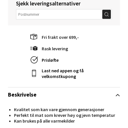
Sjekk leveringsalternativer
0 i butikk
Velg
Fri frakt over 699,-
Ski - Thon Senter Ski
Rask levering
Prisløfte
Ski Storsenter, Jernbanesvingen 6, 1400 Ski
Åpent i dag 10-21
Last ned appen og få
velkomstkupong
0 i butikk
Velg
Beskrivelse
Kvalitet som kan vare gjennom generasjoner
Perfekt til mat som krever høy og jevn temperatur
Sortland - Sortland Storsenter
Kan brukes på alle varmekilder