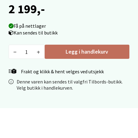
Mo i Rana - Thon Senter Mo i Rana
2 199,-
Fridtjof Nansensgate 22, 8622 Mo i Rana
Åpent i dag 10-18
Få på nettlager
Kan sendes til butikk
0 i butikk
Legg i handlekurv
Velg
Frakt og klikk & hent velges ved utsjekk
Ålesund - Thon Senter Moa
Denne varen kan sendes til valgfri Tilbords-butikk.
Velg butikk i handlekurven.
Langelandsvegen 25, 6010 Ålesund
Åpent i dag 10-18
0 i butikk
Velg