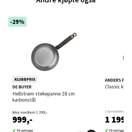
Sandvika - Thon Senter Sandvika
-29%
Brodtkorbsgate 7, 1338 Sandvika
Åpent i dag 09-19
0 i butikk
Velg
ANDERS PET
KLUBBPRIS
Bergen - Thon Senter Sartor
Classic ke
DE BUYER
Hellstrøm stekepanne 28 cm
Sartorvegen 12, 5353 Straume
karbonstål
Åpent i dag 10-18
1 anmeldelse
Ikke medlem 1 399,-
0 i butikk
999,-
1 199,-
Velg
På nettlager
På nettlager