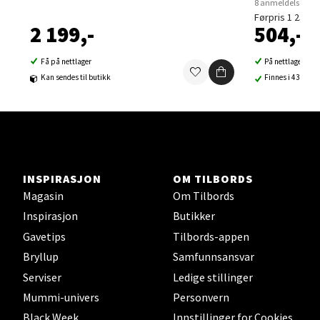
8 anmeldelser
Førpris 1 259,-
2 199,-
504,-
Velg
Få på nettlager
På nettlager
Kan sendes til butikk
Finnes i 43 buti
Sortland - Sortland Storsenter
Strangata 26, 8400 Sortland
Åpent i dag 10-16
INSPIRASJON
OM TILBORDS
0 i butikk
Magasin
Om Tilbords
Inspirasjon
Butikker
Velg
Gavetips
Tilbords-appen
Bryllup
Samfunnsansvar
Serviser
Ledige stillinger
Steinkjer - Thon Senter Steinkjer
Mummi-univers
Personvern
Black Week
Innstillinger for Cookies