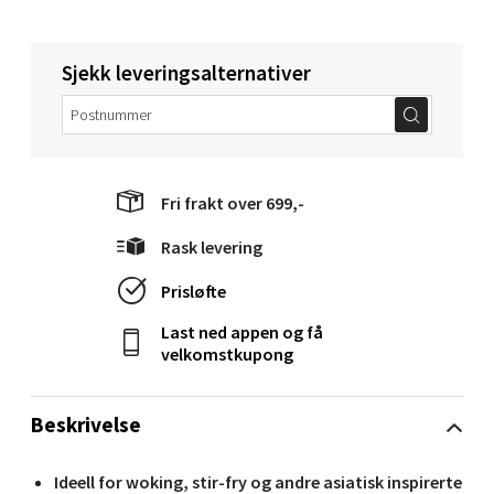
Sjekk leveringsalternativer
Molde - Moldetorget
Torget 1, 6413 Molde
Åpent i dag 10-18
0 i butikk
Fri frakt over 699,-
Rask levering
Velg
Prisløfte
Last ned appen og få
velkomstkupong
Narvik - Thon Senter Malmporten
Bolagsgata 1, 8514 Narvik
Beskrivelse
Åpent i dag 10-18
0 i butikk
Ideell for woking, stir-fry og andre asiatisk inspirerte