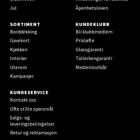
Sjøfartsgata 2, 7714 Steinkjer
Jul
Åpenhetsloven
Åpent i dag 10-18
0 i butikk
SORTIMENT
KUNDEKLUBB
Borddekking
Bli klubbmedlem
Velg
Gavekort
Prisløfte
Kjøkken
Glassgaranti
Interiør
Tallerkengaranti
Leirvik - Stord
Uterom
Medlemsvilkår
Kampanjer
Torgbakken 2, 5401 Stord
Åpent i dag 10-15
KUNDESERVICE
0 i butikk
Kontakt oss
Ofte stilte spørsmål
Velg
Salgs- og
leveringsbetingelser
Retur og reklamasjon