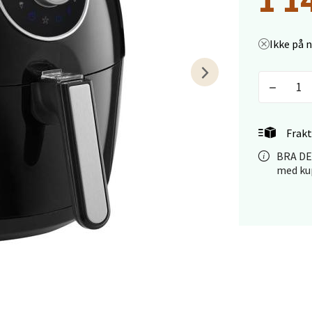
tikk
Ikke på 
efjord - Hvaltorvet
7, 3210 Sandefjord
 dag 10-18
V
Frakt
tikk
BRA DEA
med kup
sø - Jekta Storsenter
yveien 12, 9015 Tromsø
 dag 10-18
V
tikk