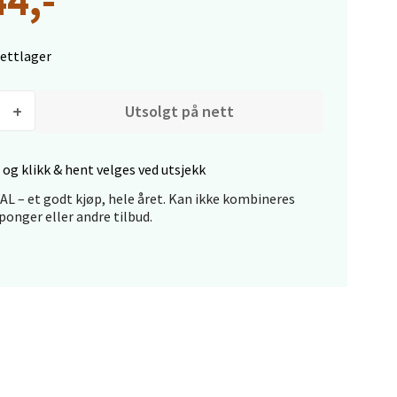
nettlager
Utsolgt på nett
elg
 og klikk & hent velges ved utsjekk
L – et godt kjøp, hele året. Kan ikke kombineres
onger eller andre tilbud.
elg