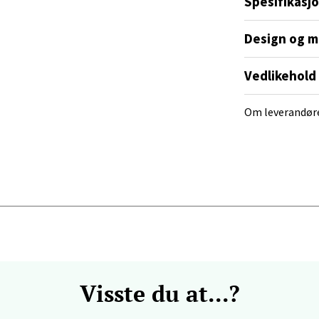
Spesifikasj
V
tikk
Design og m
anger og Sandnes - Kvadrat
Vedlikehold
Stokkavei 1, 4313 Sandnes
Om leverandør
 dag 10-18
V
tikk
en - Thon Senter Lagunen
veien 1, 5239 Bergen
 dag 10-18
V
tikk
Visste du at...?