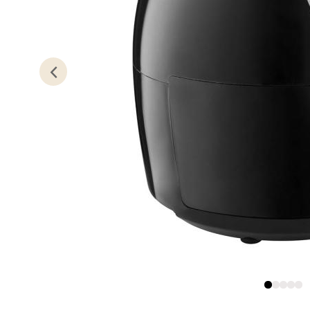
0 i bu
Sand
Torget 
Åpent i
0 i bu
Trom
Karlsø
Åpent i
0 i bu