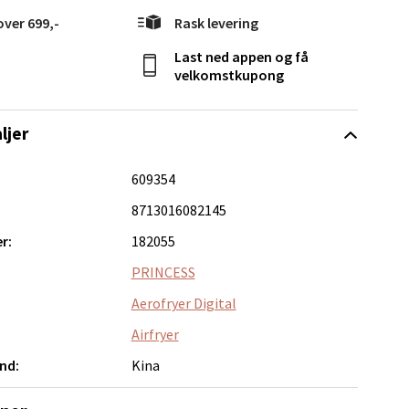
over 699,-
Rask levering
Last ned appen og få
velkomstkupong
elg
ljer
609354
8713016082145
r:
182055
elg
PRINCESS
Aerofryer Digital
Airfryer
nd:
Kina