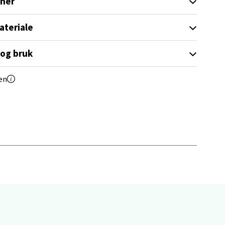
oner
elg
ateriale
 og bruk
en
elg
elg