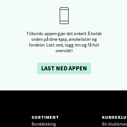
tiansand - Markens
arkens markensgate 25B, 4611 Kristiansand
 dag 10-17
V
tikk
Tilbords-appen gjør det enkelt å holde
orden på dine kjøp, ønskelister og
fordeler. Last ned, logg inn og få full
oversikt!
 - Linderud
LAST NED APPEN
Mogensøns vei 38, 0594 Oslo
 dag 10-19
V
tikk
e/Jæren - M44
SORTIMENT
KUNDEKLU
veien 2, 4340 Bryne
Borddekking
Bli klubbme
 dag 10-18