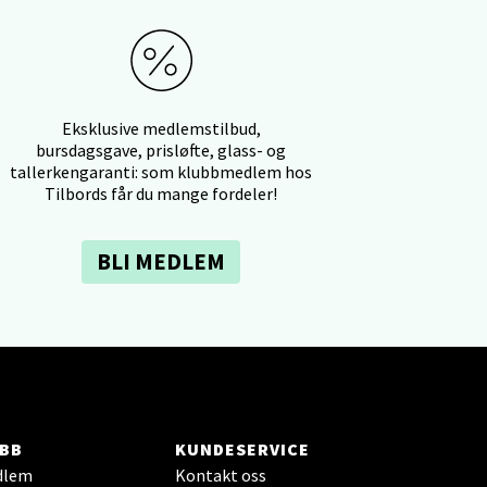
elg
Eksklusive medlemstilbud,
bursdagsgave, prisløfte, glass- og
tallerkengaranti: som klubbmedlem hos
Tilbords får du mange fordeler!
BLI MEDLEM
elg
BB
KUNDESERVICE
dlem
Kontakt oss