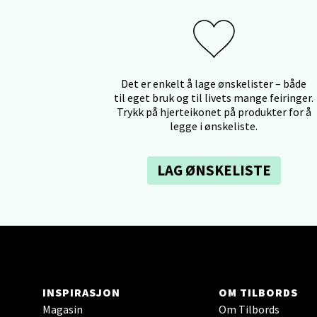
Kris
Lillem
Åpent i
0 i bu
Det er enkelt å lage ønskelister – både
til eget bruk og til livets mange feiringer.
Trykk på hjerteikonet på produkter for å
legge i ønskeliste.
Oslo
LAG ØNSKELISTE
Erich 
Åpent i
0 i bu
Bryn
INSPIRASJON
OM TILBORDS
Jupiter
Magasin
Om Tilbords
Åpent i