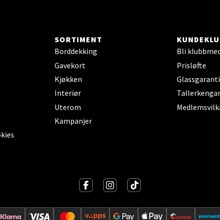
Stokkavei 1, 4313 Sandnes
 dag 10-21
V
SORTIMENT
KUNDEKLU
tikk
Borddekking
Bli klubbme
Gavekort
Prisløfte
Kjøkken
Glassgaranti
en - Thon Senter Lagunen
Interiør
Tallerkengar
Uterom
Medlemsvilk
veien 1, 5239 Bergen
 dag 10-21
Kampanjer
V
okies
tikk
tiansand - Markens
arkens markensgate 25B, 4611 Kristiansand
 dag 09-18
V