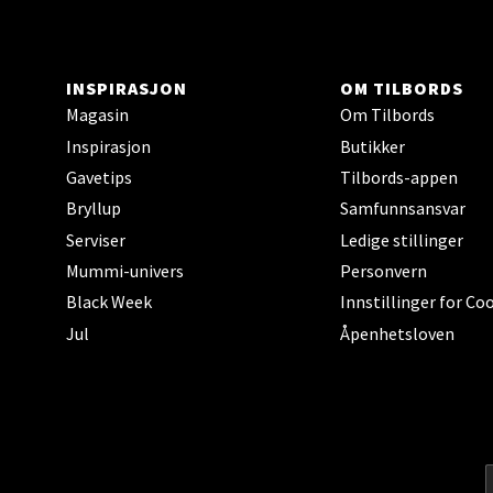
Gamle 
Åpent i
INSPIRASJON
OM TILBORDS
0 i bu
Magasin
Om Tilbords
Inspirasjon
Butikker
Gavetips
Tilbords-appen
Berg
Bryllup
Samfunnsansvar
Serviser
Ledige stillinger
Lagune
Åpent i
Mummi-univers
Personvern
Black Week
Innstillinger for Co
0 i bu
Jul
Åpenhetsloven
Kris
Lillem
Åpent i