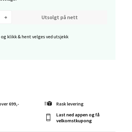
Utsolgt på nett
 og klikk & hent velges ved utsjekk
elg
elg
over 699,-
Rask levering
Last ned appen og få
velkomstkupong