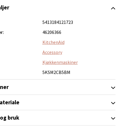
ljer
elg
5413184121723
r:
46206366
KitchenAid
Accessory
Kjøkkenmaskiner
5KSM2CB5BM
elg
oner
ateriale
 og bruk
elg