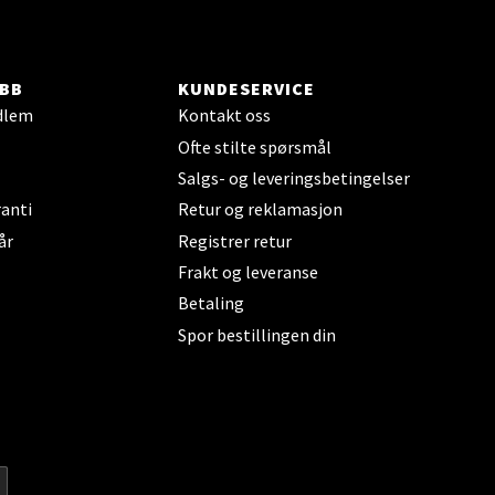
elg
BB
KUNDESERVICE
dlem
Kontakt oss
Ofte stilte spørsmål
Salgs- og leveringsbetingelser
anti
Retur og reklamasjon
år
Registrer retur
Frakt og leveranse
elg
Betaling
Spor bestillingen din
elg