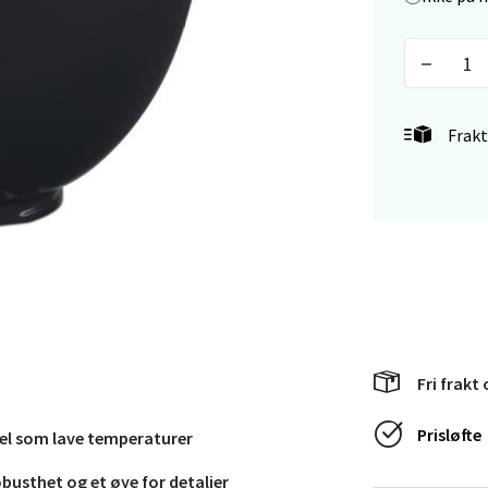
anger og Sandnes - Herbarium
rtervigs gate 6, 4005 Stavanger
Frakt
 dag 10-20
V
tikk
en - Horisont
svegen 2, 5130 Nyborg
 dag 10-21
V
Fri frakt 
tikk
Prisløfte
 vel som lave temperaturer
efjord - Hvaltorvet
busthet og et øye for detaljer