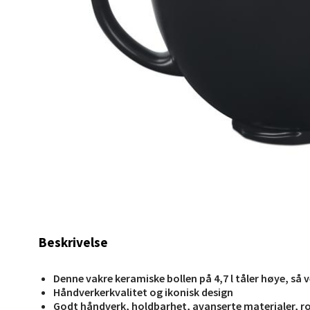
Stav
Lars He
Åpent i
0 i bu
Berg
Myrdal
Åpent i
Beskrivelse
0 i bu
Denne vakre keramiske bollen på 4,7 l tåler høye, så
Håndverkerkvalitet og ikonisk design
Sand
Godt håndverk, holdbarhet, avanserte materialer, ro