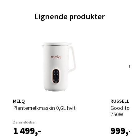
Bergen - Oasen Senter
Lignende produkter
Folke Bernadottes vei 52, 5147 Fyllingsdalen
Åpent i dag 10-21
0 i butikk
Velg
Oppdal - Aunasenteret
Aunasenteret, Sunndalsvegen 3, 7340 Oppdal
MELQ
RUSSELL HO
Åpent i dag 10-19
Plantemelkmaskin 0,6L hvit
Good to og multi koker 28270-56 6,5L
0 i butikk
750W
2 anmeldelser
1 499,-
999,-
Velg