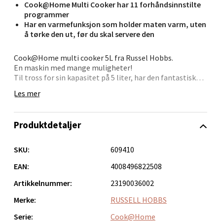
Cook@Home Multi Cooker har 11 forhåndsinnstilte
programmer
Velg
Har en varmefunksjon som holder maten varm, uten
å tørke den ut, før du skal servere den
Cook@Home multi cooker 5L fra Russel Hobbs.
Ålesund - Thon Senter Moa
En maskin med mange muligheter!
Til tross for sin kapasitet på 5 liter, har den fantastiske
Cook@Home Multi Cooker en svært kompakt design.
Langelandsvegen 25, 6010 Ålesund
Les mer
Cook@Home Multi Cooker har 11 forhåndsinnstilte
Åpent i dag 10-20
programmer og kan tilberede en rekke kjøtt-, fisk- og
grønnsaksmåltider. Den kan også brukes som ovn og
0 i butikk
Produktdetaljer
bake småkaker og brød. Du kan til og med lage din egen
yoghurt!
Velg
SKU:
609410
Cook@Home Multi Cooker har en varmefunksjon som
holder maten varm, uten å tørke den ut, før du skal
EAN:
4008496822508
servere den.
Artikkelnummer:
23190036002
Molde - Moldetorget
Spesifikasjoner:
Merke:
RUSSELL HOBBS
- 5L kapasitet
- 900W
Serie:
Cook@Home
Torget 1, 6413 Molde