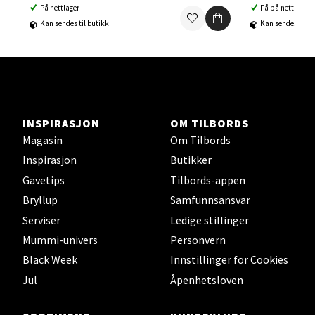
På nettlager
Få på nettlager
Kan sendes til butikk
Kan sendes til b
Orkanger - Thon Senter Orkanger
Thon Senter Orkanger, Orkdalsveien 113, 7300
Orkanger
Åpent i dag 09-20
INSPIRASJON
OM TILBORDS
0 i butikk
Magasin
Om Tilbords
Inspirasjon
Butikker
Velg
Gavetips
Tilbords-appen
Bryllup
Samfunnsansvar
Serviser
Ledige stillinger
Mummi-univers
Personvern
Sandvika - Thon Senter Sandvika
Black Week
Innstillinger for Cookies
Brodtkorbsgate 7, 1338 Sandvika
Jul
Åpenhetsloven
Åpent i dag 10-21