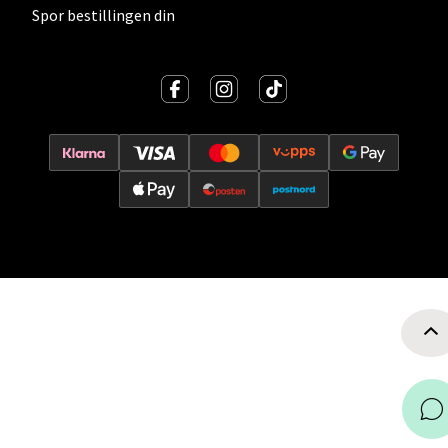
Falkenborgveien 5, 7044 Trondheim
Spor bestillingen din
Åpent i dag 09-21
0 i butikk
Velg
Ski - Thon Senter Ski
Ski Storsenter, Jernbanesvingen 6, 1400 Ski
Åpent i dag 10-21
0 i butikk
Velg