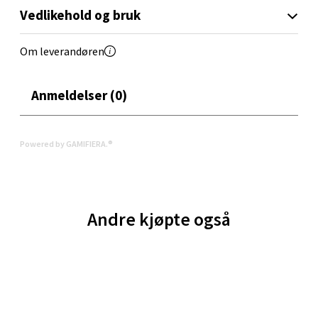
Velg
Vedlikehold og bruk
Om leverandøren
Oppdal - Aunasenteret
Anmeldelser (0)
Aunasenteret, Sunndalsvegen 3, 7340 Oppdal
Åpent i dag 10-19
Powered by GAMIFIERA.®
0 i butikk
Velg
Andre kjøpte også
Orkanger - Thon Senter Orkanger
Thon Senter Orkanger, Orkdalsveien 113, 7300
Orkanger