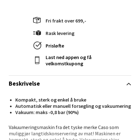
Langelandsvegen 25, 6010 Ålesund
Åpent i dag 10-20
Fri frakt over 699,-
0 i butikk
Rask levering
Prisløfte
Velg
Last ned appen og få
velkomstkupong
Molde - Moldetorget
Beskrivelse
Torget 1, 6413 Molde
Åpent i dag 10-20
Kompakt, sterk og enkel å bruke
Automatisk eller manuell forsegling og vakuumering
0 i butikk
Vakuum: maks -0,8 bar (90%)
Velg
Vakuumeringsmaskin fra det tyske merke Caso som
muliggjør langtidskonservering av mat! Maskinen er
kompakt, sterk og enkel å bruke. Vakuumering skjer