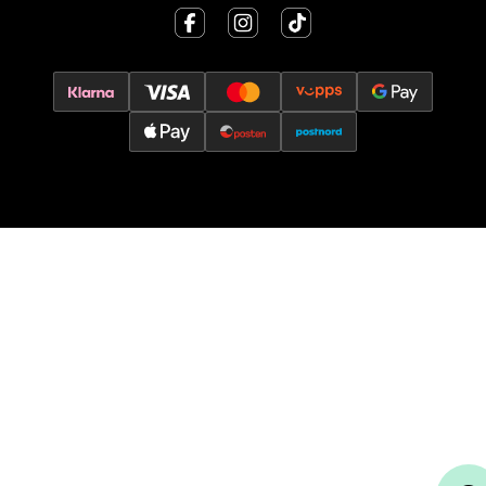
Åpent i dag 10-17
0 i butikk
Velg
Oslo - Thon Senter Storo
Vitaminveien 7 - 9, 0485 Oslo
Åpent i dag 10-21
0 i butikk
Velg