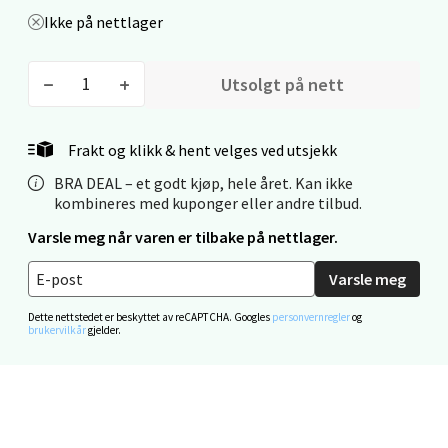
Ikke på nettlager
0 i butikk
Utsolgt på nett
Velg
Frakt og klikk & hent velges ved utsjekk
Mo i Rana - Thon Senter Mo i Rana
BRA DEAL – et godt kjøp, hele året. Kan ikke
kombineres med kuponger eller andre tilbud.
Fridtjof Nansensgate 22, 8622 Mo i Rana
Varsle meg når varen er tilbake på nettlager.
Åpent i dag 09-19
Varsle meg
0 i butikk
Dette nettstedet er beskyttet av reCAPTCHA. Googles
personvernregler
og
brukervilkår
gjelder.
Velg
Ålesund - Thon Senter Moa