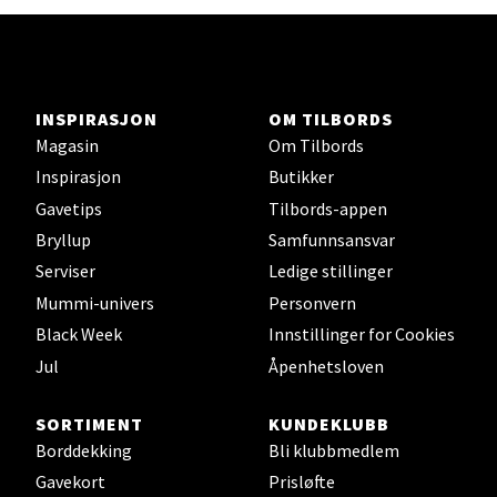
Ski - Thon Senter Ski
INSPIRASJON
OM TILBORDS
Ski Storsenter, Jernbanesvingen 6, 1400 Ski
Magasin
Om Tilbords
Åpent i dag 10-21
Inspirasjon
Butikker
0 i butikk
Gavetips
Tilbords-appen
Bryllup
Samfunnsansvar
Velg
Serviser
Ledige stillinger
Mummi-univers
Personvern
Black Week
Innstillinger for Cookies
Sortland - Sortland Storsenter
Jul
Åpenhetsloven
Strangata 26, 8400 Sortland
SORTIMENT
KUNDEKLUBB
Åpent i dag 10-19
Borddekking
Bli klubbmedlem
0 i butikk
Gavekort
Prisløfte