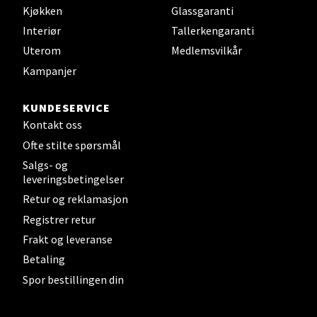
Kjøkken
Glassgaranti
Velg
Interiør
Tallerkengaranti
Uterom
Medlemsvilkår
Kampanjer
Steinkjer - Thon Senter Steinkjer
KUNDESERVICE
Sjøfartsgata 2, 7714 Steinkjer
Kontakt oss
Åpent i dag 10-20
Ofte stilte spørsmål
0 i butikk
Salgs- og
leveringsbetingelser
Retur og reklamasjon
Velg
Registrer retur
Frakt og leveranse
Betaling
Leirvik - Stord
Spor bestillingen din
Torgbakken 2, 5401 Stord