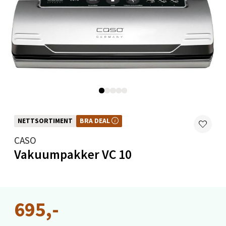
Velg
Levanger - Magneten
Moafjæra 14, 7606 Levanger
Åpent i dag 10-20
0 i butikk
NETTSORTIMENT
BRA DEAL
BRA DEAL – et godt kjøp, hele året. Kan ikke kombineres med kuponger eller
andre tilbud.
CASO
Velg
Vakuumpakker VC 10
Mandal - Alti Mandal
695,-
Skarvøyveien 55, 4517 Mandal
Åpent i dag 10-20