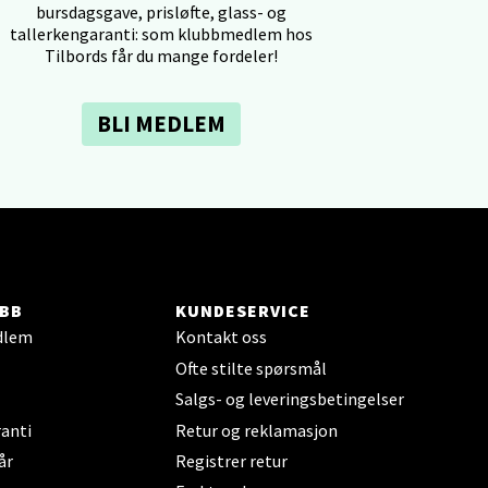
bursdagsgave, prisløfte, glass- og
tallerkengaranti: som klubbmedlem hos
elg
Tilbords får du mange fordeler!
BLI MEDLEM
elg
BB
KUNDESERVICE
dlem
Kontakt oss
Ofte stilte spørsmål
Salgs- og leveringsbetingelser
elg
anti
Retur og reklamasjon
år
Registrer retur