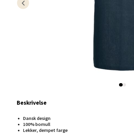
Berg
Myrdal
Åpent i
0 i bu
Sand
Torget 
Åpent i
0 i bu
Beskrivelse
Trom
Dansk design
100% bomull
Karlsø
Lekker, dempet farge