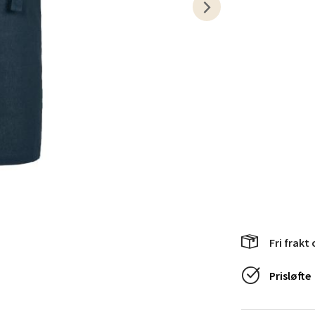
en - Horisont
svegen 2, 5130 Nyborg
 dag 10-21
V
tikk
efjord - Hvaltorvet
7, 3210 Sandefjord
 dag 10-20
V
tikk
Fri frakt 
sø - Jekta Storsenter
Prisløfte
yveien 12, 9015 Tromsø