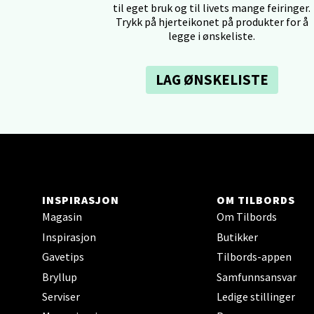
til eget bruk og til livets mange feiringer.
Åpent i
Trykk på hjerteikonet på produkter for å
0 i bu
legge i ønskeliste.
LAG ØNSKELISTE
Kris
Lillem
Åpent i
0 i bu
INSPIRASJON
OM TILBORDS
Oslo
Magasin
Om Tilbords
Inspirasjon
Butikker
Erich 
Gavetips
Tilbords-appen
Åpent i
Bryllup
Samfunnsansvar
0 i bu
Serviser
Ledige stillinger