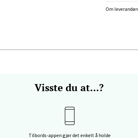
Om leverandør
anger og Sandnes - Kilden Senter
rveien 16, 4016 Stavanger
 dag 10-20
V
tikk
anger og Sandnes - Kvadrat
Stokkavei 1, 4313 Sandnes
Visste du at...?
 dag 10-21
V
tikk
en - Thon Senter Lagunen
Tilbords-appen gjør det enkelt å holde
veien 1, 5239 Bergen