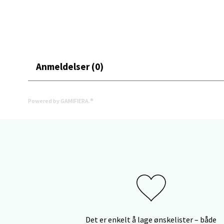
Stav
Gartne
Åpent i
Anmeldelser (0)
0 i bu
Powered by GAMIFIERA.®
Stav
Gamle 
Åpent i
0 i bu
Berg
Det er enkelt å lage ønskelister – både
Lagune