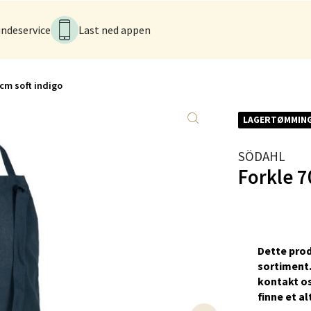
V
tikk
ndeservice
Last ned appen
men - Gulskogen
 cm soft indigo
gen Senter, 3048 Drammen
LAGERTØMMIN
 dag 10-21
V
tikk
SÖDAHL
Forkle 7
anger og Sandnes - Herbarium
rtervigs gate 6, 4005 Stavanger
 dag 10-20
Dette prod
V
sortiment.
tikk
kontakt os
ﬁnne et al