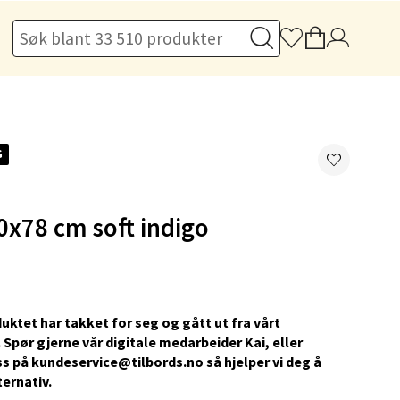
elg
G
elg
0x78 cm soft indigo
uktet har takket for seg og gått ut fra vårt
elg
 Spør gjerne vår digitale medarbeider Kai, eller
s på kundeservice@tilbords.no så hjelper vi deg å
ternativ.