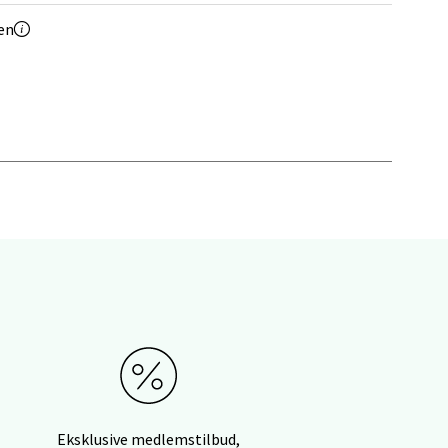
en
elg
elg
Eksklusive medlemstilbud,