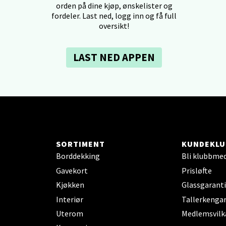
orden på dine kjøp, ønskelister og
 dag 10-21
fordeler. Last ned, logg inn og få full
V
tikk
oversikt!
LAST NED APPEN
tiansand - Markens
arkens markensgate 25B, 4611 Kristiansand
 dag 09-18
V
tikk
SORTIMENT
KUNDEKLU
 - Linderud
Borddekking
Bli klubbme
Gavekort
Prisløfte
Mogensøns vei 38, 0594 Oslo
Kjøkken
Glassgaranti
 dag 10-21
V
Interiør
Tallerkengar
tikk
Uterom
Medlemsvilk