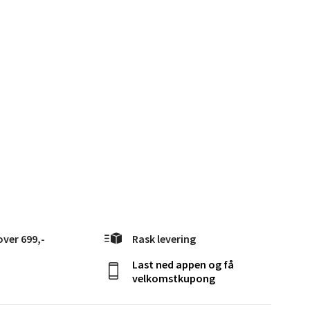
elg
elg
over 699,-
Rask levering
Last ned appen og få
velkomstkupong