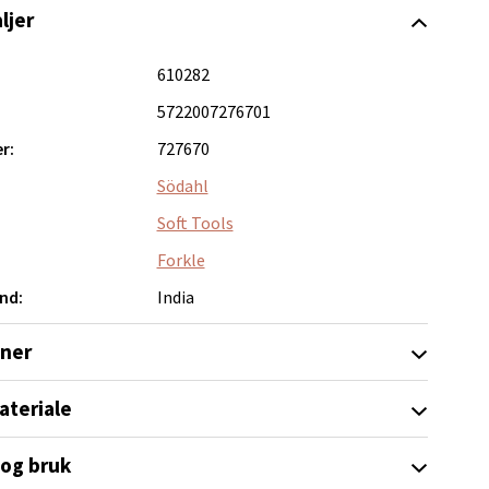
ljer
elg
610282
5722007276701
r:
727670
Södahl
elg
Soft Tools
Forkle
nd:
India
oner
ateriale
elg
 og bruk