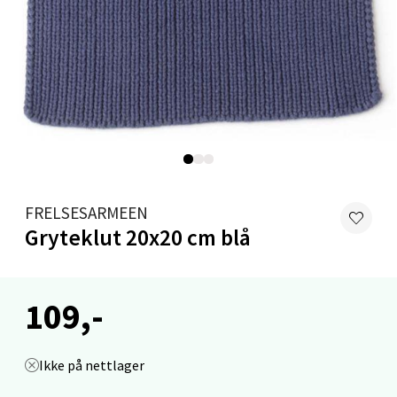
Velg
Stavanger og Sandnes - Kvadrat
Gamle Stokkavei 1, 4313 Sandnes
Åpent i dag 10-21
0 i butikk
FRELSESARMEEN
Gryteklut 20x20 cm blå
Velg
109,-
Bergen - Thon Senter Lagunen
Laguneveien 1, 5239 Bergen
Ikke på nettlager
Åpent i dag 10-21