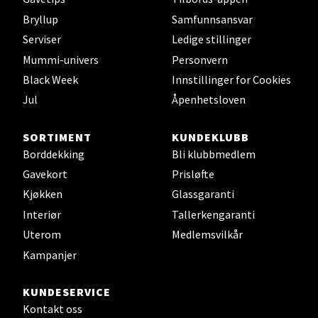
Bryllup
Samfunnsansvar
Fridtjof Nansensgate 22, 8622 Mo i Rana
Serviser
Ledige stillinger
Åpent i dag 09-19
Mummi-univers
Personvern
0 i butikk
Black Week
Innstillinger for Cookies
Jul
Åpenhetsloven
Velg
SORTIMENT
KUNDEKLUBB
Borddekking
Bli klubbmedlem
Ålesund - Thon Senter Moa
Gavekort
Prisløfte
Kjøkken
Glassgaranti
Langelandsvegen 25, 6010 Ålesund
Interiør
Tallerkengaranti
Åpent i dag 10-20
Uterom
Medlemsvilkår
0 i butikk
Kampanjer
Velg
KUNDESERVICE
Kontakt oss