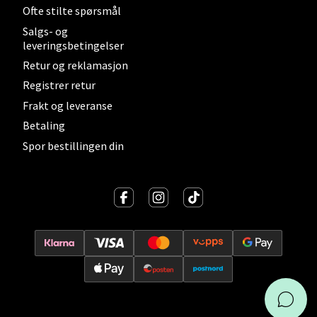
Ofte stilte spørsmål
Salgs- og
Molde - Moldetorget
leveringsbetingelser
Retur og reklamasjon
Torget 1, 6413 Molde
Registrer retur
Åpent i dag 10-20
Frakt og leveranse
0 i butikk
Betaling
Spor bestillingen din
Velg
Narvik - Thon Senter
Malmporten
Bolagsgata 1, 8514 Narvik
Åpent i dag 10-20
0 i butikk