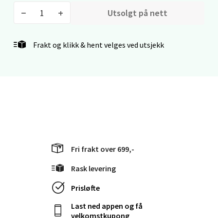
0 i butikk
Utsolgt på nett
Velg
Frakt og klikk & hent velges ved utsjekk
Kristiansand - Markens
Lillemarkens markensgate 25B, 4611
Kristiansand
Åpent i dag 09-18
0 i butikk
Fri frakt over 699,-
Rask levering
Velg
Prisløfte
Last ned appen og få
Oslo - Linderud
velkomstkupong