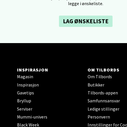
legge i ønskeliste.
Lagune
Åpent i
LAG ØNSKELISTE
0 i bu
Kris
Lillem
Åpent i
INSPIRASJON
OM TILBORDS
Magasin
Om Tilbords
0 i bu
Inspirasjon
Butikker
Gavetips
Tilbords-appen
Oslo
Bryllup
Samfunnsansvar
Serviser
Ledige stillinger
Erich 
Mummi-univers
Personvern
Åpent i
Black Week
Innstillinger for Co