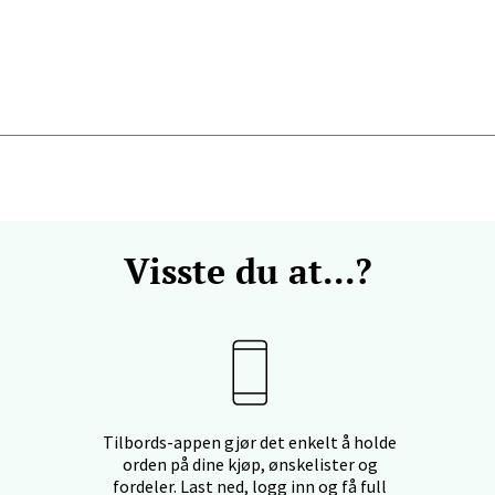
anger og Sandnes - Kilden Senter
rveien 16, 4016 Stavanger
 dag 10-20
V
tikk
Visste du at...?
anger og Sandnes - Kvadrat
Stokkavei 1, 4313 Sandnes
 dag 10-21
V
tikk
Tilbords-appen gjør det enkelt å holde
orden på dine kjøp, ønskelister og
en - Thon Senter Lagunen
fordeler. Last ned, logg inn og få full