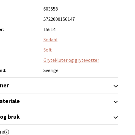
603558
5722000156147
elg
r:
15614
Södahl
Soft
Grytekluter og grytevotter
nd:
Sverige
elg
oner
ateriale
 og bruk
elg
en