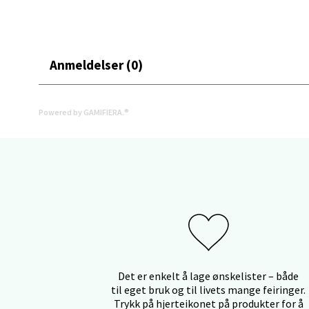
Stav
Anmeldelser (0)
Gartne
Åpent i
Powered by GAMIFIERA.®
0 i bu
Stav
Gamle 
Åpent i
0 i bu
Det er enkelt å lage ønskelister – både
til eget bruk og til livets mange feiringer.
Berg
Trykk på hjerteikonet på produkter for å