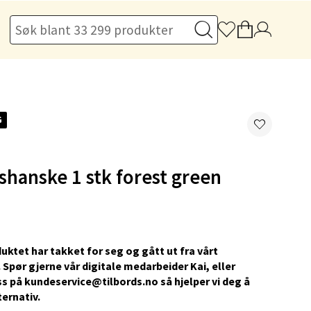
elg
G
elg
shanske 1 stk forest green
uktet har takket for seg og gått ut fra vårt
 Spør gjerne vår digitale medarbeider Kai, eller
s på kundeservice@tilbords.no så hjelper vi deg å
elg
ternativ.