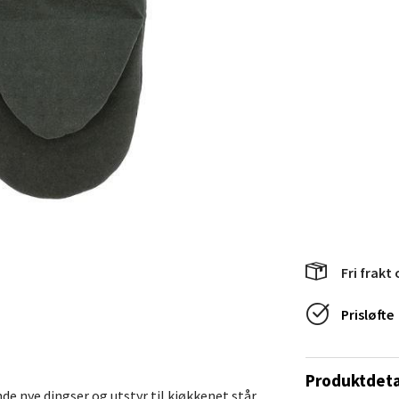
en - Horisont
svegen 2, 5130 Nyborg
 dag 10-21
V
tikk
efjord - Hvaltorvet
7, 3210 Sandefjord
Fri frakt 
 dag 10-20
V
tikk
Prisløfte
Produktdeta
sø - Jekta Storsenter
e nye dingser og utstyr til kjøkkenet står