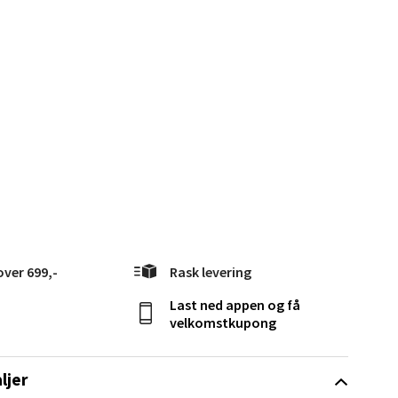
elg
over 699,-
Rask levering
elg
Last ned appen og få
velkomstkupong
ljer