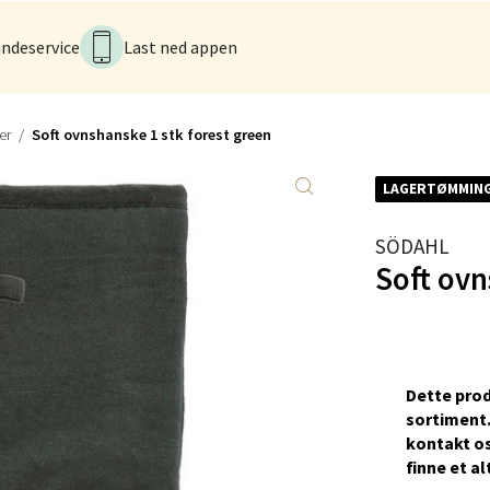
nesvingen 6, 2821 Gjøvik
 dag 10-21
ndeservice
Last ned appen
V
tikk
er
Soft ovnshanske 1 stk forest green
men - Gulskogen
LAGERTØMMIN
gen Senter, 3048 Drammen
 dag 10-21
SÖDAHL
V
Soft ovn
tikk
anger og Sandnes - Herbarium
Dette prod
rtervigs gate 6, 4005 Stavanger
sortiment.
 dag 10-20
kontakt os
V
ﬁnne et al
tikk