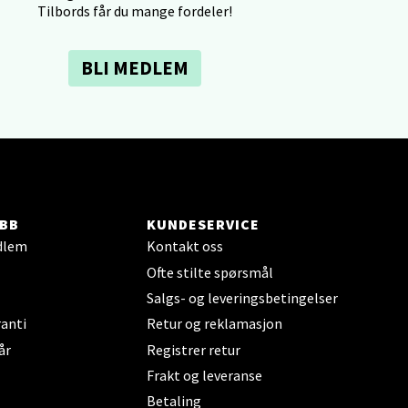
Tilbords får du mange fordeler!
BLI MEDLEM
elg
BB
KUNDESERVICE
elg
dlem
Kontakt oss
Ofte stilte spørsmål
Salgs- og leveringsbetingelser
anti
Retur og reklamasjon
år
Registrer retur
Frakt og leveranse
elg
Betaling