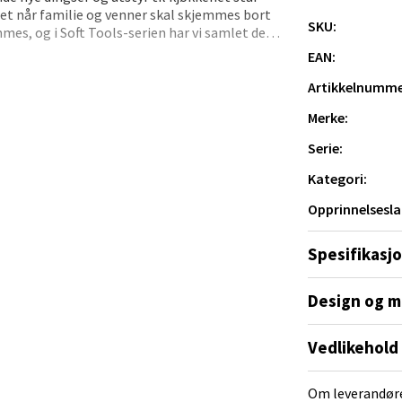
ret når familie og venner skal skjemmes bort
yveien 12, 9015 Tromsø
SKU:
es, og i Soft Tools-serien har vi samlet de
 dag 10-21
me gryter og fat: forklær, kjøkkenhåndklær,
EAN:
V
otter og grytekluter er CE-merket og
tikk
0% bomull CE-merket STANDARD 100 by OEKO-
Artikkelnumme
Merke:
tad - Thon Senter Kanebogen
Serie:
Kategori:
egen 5, 9411 Harstad
 dag 10-20
Opprinnelsesla
V
tikk
Spesifikasj
Design og m
sund - Thon Senter Oasen
Vedlikehold
vegen 16, 5542 Karmsund
 dag 10-20
V
Om leverandør
tikk