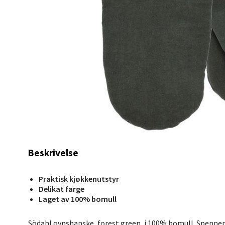
Berg
Myrdal
Åpent i
0 i bu
Sand
Torget 
Beskrivelse
Åpent i
0 i bu
Praktisk kjøkkenutstyr
Delikat farge
Laget av 100% bomull
Trom
Södahl ovnshanske, forest green, i 100% bomull. Spennend