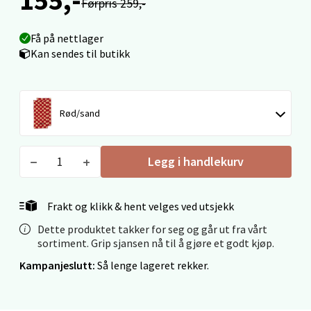
Førpris 259,-
Velg
Få på nettlager
Kan sendes til butikk
Molde - Moldetorget
Rød/sand
Torget 1, 6413 Molde
Åpent i dag 10-20
Legg i handlekurv
0 i butikk
Frakt og klikk & hent velges ved utsjekk
Velg
Dette produktet takker for seg og går ut fra vårt
sortiment. Grip sjansen nå til å gjøre et godt kjøp.
Kampanjeslutt:
Så lenge lageret rekker.
Narvik - Thon Senter Malmporten
Bolagsgata 1, 8514 Narvik