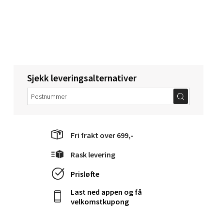
Åpent i dag 10-20
0 i butikk
Velg
Sjekk leveringsalternativer
Bergen - Oasen Senter
Folke Bernadottes vei 52, 5147 Fyllingsdalen
Åpent i dag 10-21
Fri frakt over 699,-
0 i butikk
Rask levering
Prisløfte
Velg
Last ned appen og få
velkomstkupong