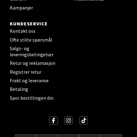
0 i butikk
Kampanjer
Velg
KUNDESERVICE
Kontakt oss
Ofte stilte spørsmål
Strømmen - Thon Senter Strømmen
Salgs- og
leveringsbetingelser
Støperivn. 5, 2010 Strømmen
Retur og reklamasjon
Åpent i dag 10-21
Registrer retur
0 i butikk
Frakt og leveranse
Betaling
Velg
Spor bestillingen din
Sunndalsøra - Alti Sunndal