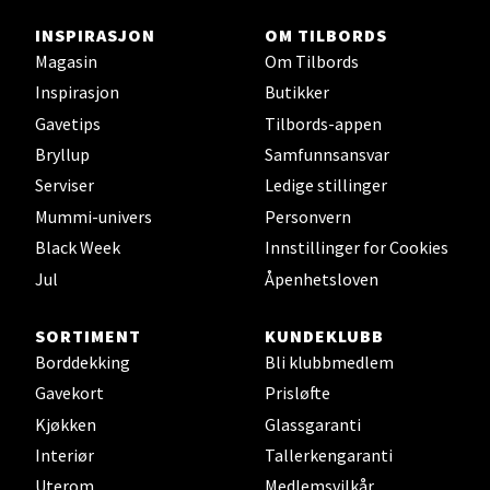
INSPIRASJON
OM TILBORDS
Magasin
Om Tilbords
Inspirasjon
Butikker
Oslo - Thon Senter Storo
Gavetips
Tilbords-appen
Vitaminveien 7 - 9, 0485 Oslo
Bryllup
Samfunnsansvar
Åpent i dag 10-21
Serviser
Ledige stillinger
0 i butikk
Mummi-univers
Personvern
Black Week
Innstillinger for Cookies
Velg
Jul
Åpenhetsloven
SORTIMENT
KUNDEKLUBB
Borddekking
Bli klubbmedlem
Lillehammer - Strandtorget
Gavekort
Prisløfte
Kjøkken
Glassgaranti
Strandtorget, 2609 Lillehammer
Åpent i dag 09-20
Interiør
Tallerkengaranti
Uterom
Medlemsvilkår