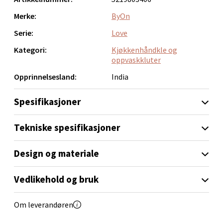
Velg
Merke:
ByOn
Serie:
Love
Sandvika - Thon Senter Sandvika
Kategori:
Kjøkkenhåndkle og
oppvaskkluter
Brodtkorbsgate 7, 1338 Sandvika
Opprinnelsesland:
India
Åpent i dag 10-21
0 i butikk
Spesifikasjoner
Tekniske spesifikasjoner
Velg
Design og materiale
Bergen - Thon Senter Sartor
Vedlikehold og bruk
Sartorvegen 12, 5353 Straume
Om leverandøren
Åpent i dag 10-21