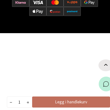
Alti Sunndal, Sunndalsveien 17, 6600 Sunndalsøra
Åpent i dag 10-19
0 i butikk
Velg
Jessheim - Thon Senter Jessheim
Storgata 6, 2050 Jessheim
Åpent i dag 10-21
0 i butikk
Velg
Legg i handlekurv