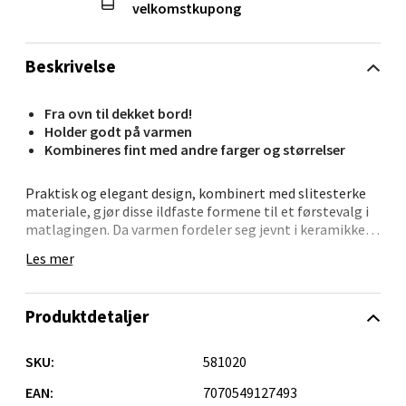
velkomstkupong
Lillemarkens markensgate 25B, 4611
Kristiansand
Beskrivelse
Åpent i dag 09-18
0 i butikk
Fra ovn til dekket bord!
Holder godt på varmen
Kombineres fint med andre farger og størrelser
Velg
Praktisk og elegant design, kombinert med slitesterke
materiale, gjør disse ildfaste formene til et førstevalg i
matlagingen. Da varmen fordeler seg jevnt i keramikken
Oslo - Linderud
bidrar dette til jevn og kontrollert steking. Formene
Les mer
holder også godt på varmen etter den er ute av ovnen,
Erich Mogensøns vei 38, 0594 Oslo
når de deiligste retter skal serveres. Tåler opp til 260 °C.
Åpent i dag 10-21
Kan rengjøres i oppvaskmaskin.
Produktdetaljer
Mål:
0 i butikk
Lengde: 38 cm
Bredde: 23 cm
SKU:
581020
Høyde: 8 cm
Velg
EAN:
7070549127493