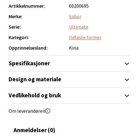
Lengde: 27 cm
Artikkelnummer:
60200695
Bredde: 16,5 cm
Høyde: 5,5 cm
Merke:
Sabor
Bryne/Jæren - M44
Serie:
Ultimate
Jupiterveien 2, 4340 Bryne
Kategori:
Ildfaste former
Åpent i dag 10-20
Opprinnelsesland:
Kina
0 i butikk
Spesifikasjoner
Velg
Design og materiale
Vedlikehold og bruk
Stavanger og Sandnes - Thon
Senter Madla
Om leverandøren
Madlakrossen nr 9, 4042 Stavanger
Anmeldelser (0)
Åpent i dag 10-20