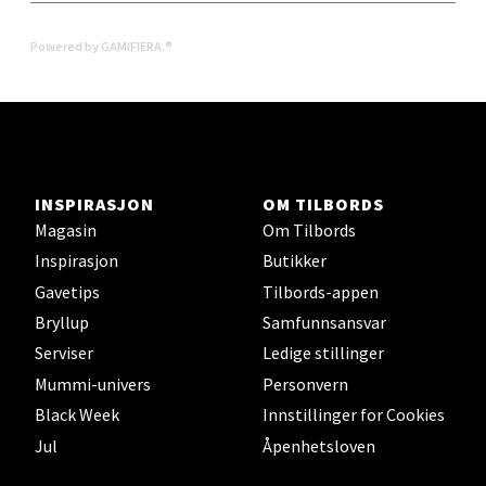
0 i butikk
Powered by GAMIFIERA.®
Velg
Levanger - Magneten
INSPIRASJON
OM TILBORDS
Moafjæra 14, 7606 Levanger
Magasin
Om Tilbords
Åpent i dag 10-20
Inspirasjon
Butikker
0 i butikk
Gavetips
Tilbords-appen
Bryllup
Samfunnsansvar
Velg
Serviser
Ledige stillinger
Mummi-univers
Personvern
Black Week
Innstillinger for Cookies
Jul
Åpenhetsloven
Mandal - Alti Mandal