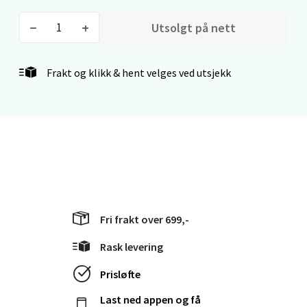
0 i butikk
Utsolgt på nett
Velg
Frakt og klikk & hent velges ved utsjekk
Bergen - Thon Senter Lagunen
Laguneveien 1, 5239 Bergen
Åpent i dag 10-21
0 i butikk
Fri frakt over 699,-
Velg
Rask levering
Prisløfte
Kristiansand - Markens
Last ned appen og få