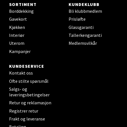
SORTIMENT
KUNDEKLUBB
Skarvøyveien 55, 4517 Mandal
Borddekking
Bli klubbmedlem
Åpent i dag 10-20
Gavekort
Prisløfte
0 i butikk
Kjøkken
Glassgaranti
Interiør
Tallerkengaranti
Velg
Uterom
Medlemsvilkår
Kampanjer
Mo i Rana - Thon Senter Mo i
KUNDESERVICE
Rana
Kontakt oss
Ofte stilte spørsmål
Fridtjof Nansensgate 22, 8622 Mo i Rana
Salgs- og
Åpent i dag 09-19
leveringsbetingelser
Retur og reklamasjon
0 i butikk
Registrer retur
Velg
Frakt og leveranse
Betaling