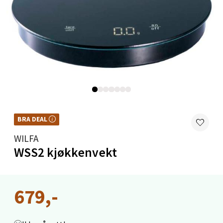
Velg
Harstad - Thon Senter Kanebogen
Skillevegen 5, 9411 Harstad
Åpent i dag 10-20
0 i butikk
BRA DEAL
BRA DEAL – et godt kjøp, hele året. Kan ikke kombineres med kuponger eller
Velg
andre tilbud.
WILFA
WSS2 kjøkkenvekt
Karmsund - Thon Senter Oasen
679,-
Austbøvegen 16, 5542 Karmsund
Åpent i dag 10-20