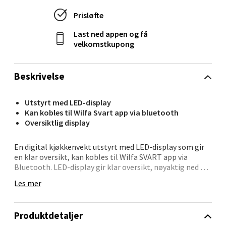
Stavanger og Sandnes - Kvadrat
Prisløfte
Gamle Stokkavei 1, 4313 Sandnes
Last ned appen og få
Åpent i dag 10-21
velkomstkupong
0 i butikk
Beskrivelse
Velg
Utstyrt med LED-display
Kan kobles til Wilfa Svart app via bluetooth
Oversiktlig display
Bergen - Thon Senter Lagunen
En digital kjøkkenvekt utstyrt med LED-display som gir
Laguneveien 1, 5239 Bergen
en klar oversikt, kan kobles til Wilfa SVART app via
Åpent i dag 10-21
Bluetooth. LED-display gir klar oversikt, nøyaktig ned til
0,1 gram, fra 1 gram til 2 kg
Les mer
0 i butikk
Velg
Produktdetaljer