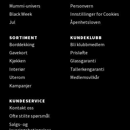
Mummi-univers
Personvern
Velg
Black Week
Innstillinger for Cookies
Jul
Åpenhetsloven
Bryne/Jæren - M44
SORTIMENT
KUNDEKLUBB
Borddekking
Bli klubbmedlem
Jupiterveien 2, 4340 Bryne
Gavekort
Prisløfte
Åpent i dag 10-20
Kjøkken
Glassgaranti
0 i butikk
Interiør
Tallerkengaranti
Uterom
Medlemsvilkår
Velg
Kampanjer
KUNDESERVICE
Kontakt oss
Stavanger og Sandnes - Thon
Ofte stilte spørsmål
Senter Madla
Salgs- og
leveringsbetingelser