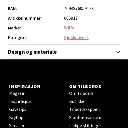
EAN:
7044876059178
Artikkelnummer:
605917
Kristiansand - Markens
Merke:
Wilfa
Lillemarkens markensgate 25B, 4611 Kristiansand
Kategori:
Kjøkkenvekt
Åpent i dag 09-18
0 i butikk
Design og materiale
Velg
INSPIRASJON
OM TILBORDS
Oslo - Linderud
Magasin
Om Tilbords
Inspirasjon
Butikker
Erich Mogensøns vei 38, 0594 Oslo
Gavetips
Tilbords-appen
Åpent i dag 10-21
Bryllup
Samfunnsansvar
0 i butikk
Serviser
Ledige stillinger