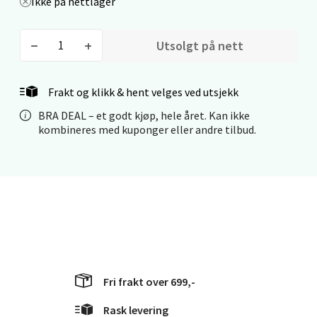
Ikke på nettlager
0 i butikk
Utsolgt på nett
Velg
Frakt og klikk & hent velges ved utsjekk
BRA DEAL – et godt kjøp, hele året. Kan ikke
Stavanger og Sandnes - Kilden
kombineres med kuponger eller andre tilbud.
Senter
Gartnerveien 16, 4016 Stavanger
Åpent i dag 10-20
0 i butikk
Velg
Fri frakt over 699,-
Rask levering