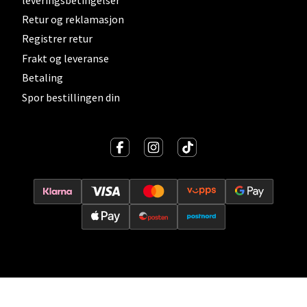
Madlakrossen nr 9, 4042 Stavanger
Retur og reklamasjon
Åpent i dag 10-20
Registrer retur
0 i butikk
Frakt og leveranse
Betaling
Velg
Spor bestillingen din
Levanger - Magneten
Moafjæra 14, 7606 Levanger
Åpent i dag 10-20
0 i butikk
Velg