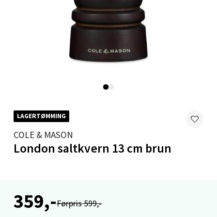
Velg
Mandal - Alti Mandal
Skarvøyveien 55, 4517 Mandal
Åpent i dag 10-20
LAGERTØMMING
0 i butikk
COLE & MASON
London saltkvern 13 cm brun
Velg
Mo i Rana - Thon Senter Mo i Rana
359,-
Førpris 599,-
Fridtjof Nansensgate 22, 8622 Mo i Rana