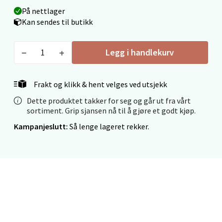
Åpent i dag 09-19
På nettlager
Kan sendes til butikk
0 i butikk
Legg i handlekurv
Velg
Frakt og klikk & hent velges ved utsjekk
Dette produktet takker for seg og går ut fra vårt
Ålesund - Thon Senter Moa
sortiment. Grip sjansen nå til å gjøre et godt kjøp.
Langelandsvegen 25, 6010 Ålesund
Kampanjeslutt:
Så lenge lageret rekker.
Åpent i dag 10-20
0 i butikk
Velg