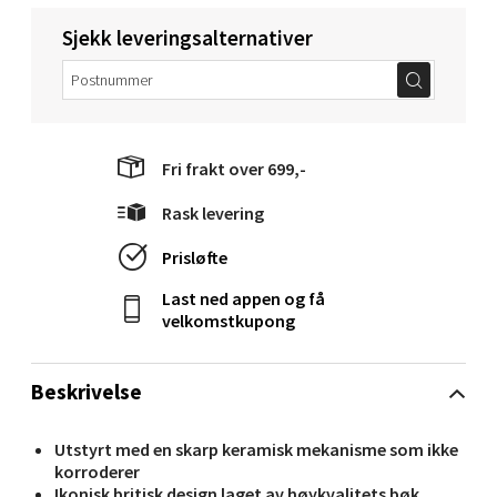
Molde - Moldetorget
Sjekk leveringsalternativer
Torget 1, 6413 Molde
Åpent i dag 10-20
0 i butikk
Fri frakt over 699,-
Velg
Rask levering
Prisløfte
Narvik - Thon Senter Malmporten
Last ned appen og få
velkomstkupong
Bolagsgata 1, 8514 Narvik
Åpent i dag 10-20
Beskrivelse
0 i butikk
Utstyrt med en skarp keramisk mekanisme som ikke
korroderer
Velg
Ikonisk britisk design laget av høykvalitets bøk