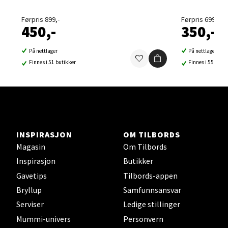
Førpris 899,-
Førpris 699,-
450,-
350,-
Sortland - Sortland Storsenter
På nettlager
På nettlager
Finnes i 51 butikker
Finnes i 55 buti
Strangata 26, 8400 Sortland
Åpent i dag 10-19
0 i butikk
Velg
INSPIRASJON
OM TILBORDS
Magasin
Om Tilbords
Inspirasjon
Butikker
Steinkjer - Thon Senter Steinkjer
Gavetips
Tilbords-appen
Bryllup
Samfunnsansvar
Sjøfartsgata 2, 7714 Steinkjer
Serviser
Ledige stillinger
Åpent i dag 10-20
Mummi-univers
Personvern