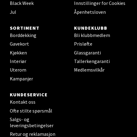
0 i butikk
Black Week
Innstillinger for Cookies
Jul
Åpenhetsloven
Velg
SORTIMENT
KUNDEKLUBB
Borddekking
Bli klubbmedlem
Gavekort
Prisløfte
Leirvik - Stord
Kjøkken
Glassgaranti
Torgbakken 2, 5401 Stord
Interiør
Tallerkengaranti
Åpent i dag 10-17
Uterom
Medlemsvilkår
0 i butikk
Kampanjer
KUNDESERVICE
Velg
Kontakt oss
Ofte stilte spørsmål
Salgs- og
Oslo - Thon Senter Storo
leveringsbetingelser
Retur og reklamasjon