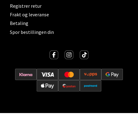
Vitaminveien 7 - 9, 0485 Oslo
Registrer retur
Åpent i dag 10-21
Frakt og leveranse
0 i butikk
Betaling
Spor bestillingen din
Velg
Lillehammer - Strandtorget
Strandtorget, 2609 Lillehammer
Åpent i dag 09-20
0 i butikk
Velg