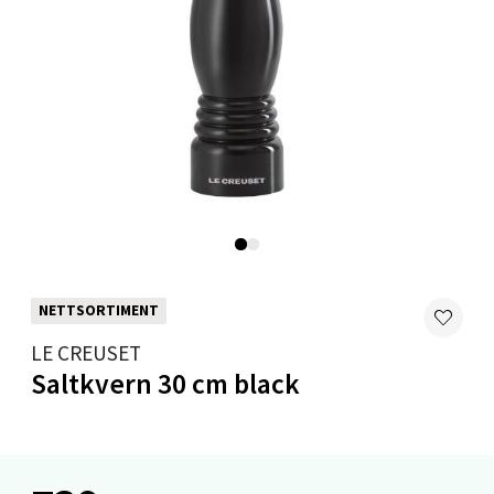
Velg
Mandal - Alti Mandal
Skarvøyveien 55, 4517 Mandal
Åpent i dag 10-20
0 i butikk
NETTSORTIMENT
Velg
LE CREUSET
Saltkvern 30 cm black
Mo i Rana - Thon Senter Mo i Rana
Fridtjof Nansensgate 22, 8622 Mo i Rana