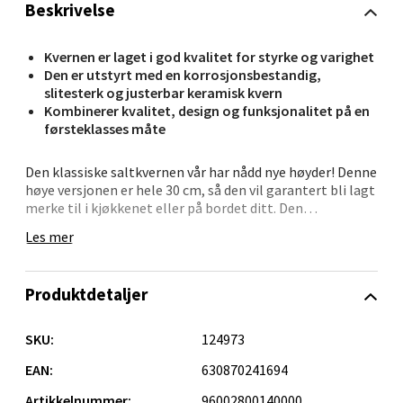
Beskrivelse
Kvernen er laget i god kvalitet for styrke og varighet
Bergen - Oasen Senter
Den er utstyrt med en korrosjonsbestandig,
slitesterk og justerbar keramisk kvern
Kombinerer kvalitet, design og funksjonalitet på en
Folke Bernadottes vei 52, 5147 Fyllingsdalen
førsteklasses måte
Åpent i dag 10-21
0 i butikk
Den klassiske saltkvernen vår har nådd nye høyder! Denne
høye versjonen er hele 30 cm, så den vil garantert bli lagt
merke til i kjøkkenet eller på bordet ditt. Den
Velg
korrosjonsbestandige keramikkmøllen forvandler
Les mer
havsaltet til små krystaller. Hvis du vil justere
finhetsgraden er det bare til å vri på knotten av rustfritt
stål.
Produktdetaljer
Oppdal - Aunasenteret
Materiale: ABS-plast.
Garanti: 10 år.
SKU:
124973
Aunasenteret, Sunndalsvegen 3, 7340 Oppdal
Høyde: 30 cm.
Åpent i dag 10-19
Diameter: 7 cm.
EAN:
630870241694
0 i butikk
Artikkelnummer:
96002800140000