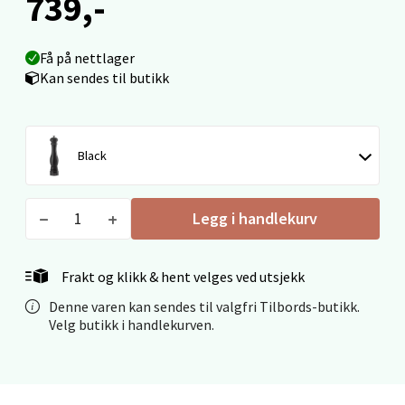
739,-
Åpent i dag 09-19
0 i butikk
Få på nettlager
Kan sendes til butikk
Velg
Black
Ålesund - Thon Senter Moa
Legg i handlekurv
Langelandsvegen 25, 6010 Ålesund
Åpent i dag 10-20
Frakt og klikk & hent velges ved utsjekk
0 i butikk
Denne varen kan sendes til valgfri Tilbords-butikk.
Velg butikk i handlekurven.
Velg