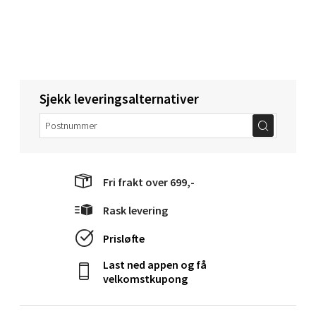
Molde - Moldetorget
Torget 1, 6413 Molde
Åpent i dag 10-20
0 i butikk
Sjekk leveringsalternativer
Velg
Fri frakt over 699,-
Narvik - Thon Senter Malmporten
Rask levering
Bolagsgata 1, 8514 Narvik
Prisløfte
Åpent i dag 10-20
0 i butikk
Last ned appen og få
velkomstkupong
Velg