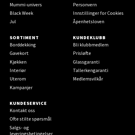
0 i butikk
Mummi-univers
Personvern
Black Week
Innstillinger for Cookies
Velg
Jul
Åpenhetsloven
SORTIMENT
KUNDEKLUBB
Borddekking
Bli klubbmedlem
Leirvik - Stord
Gavekort
Prisløfte
Torgbakken 2, 5401 Stord
Kjøkken
Glassgaranti
Åpent i dag 10-17
Interiør
Tallerkengaranti
0 i butikk
Uterom
Medlemsvilkår
Kampanjer
Velg
KUNDESERVICE
Kontakt oss
Ofte stilte spørsmål
Oslo - Thon Senter Storo
Salgs- og
leveringsbetingelser