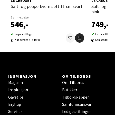
LE CREUSET
LE CREUSET
Salt- og pepperkvern sett 11 cm svart
Salt- og pepperkvern mini 11 cm shell
pink
1 anmeldelse
546,-
749,-
Sortland - Sortland Storsenter
Få på nettlager
Få på nettlager
Strangata 26, 8400 Sortland
Kan sendes til butikk
Kan sendes til b
Åpent i dag 10-19
0 i butikk
Velg
INSPIRASJON
OM TILBORDS
Magasin
Om Tilbords
Steinkjer - Thon Senter Steinkjer
Inspirasjon
Butikker
Gavetips
Tilbords-appen
Sjøfartsgata 2, 7714 Steinkjer
Bryllup
Samfunnsansvar
Åpent i dag 10-20
Serviser
Ledige stillinger