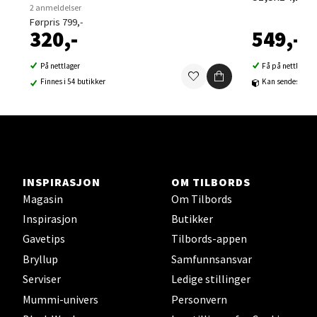
Velg
2 anmeldelser
Førpris 799,-
320,-
549,-
På nettlager
Få på nettlager
Sortland - Sortland Storsenter
Finnes i 54 butikker
Kan sendes til b
Strangata 26, 8400 Sortland
Åpent i dag 10-19
0 i butikk
INSPIRASJON
OM TILBORDS
Velg
Magasin
Om Tilbords
Inspirasjon
Butikker
Gavetips
Tilbords-appen
Steinkjer - Thon Senter Steinkjer
Bryllup
Samfunnsansvar
Serviser
Ledige stillinger
Sjøfartsgata 2, 7714 Steinkjer
Mummi-univers
Personvern
Åpent i dag 10-20