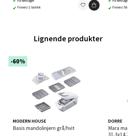
På nettlager
På nettlager
Finnes i 1 butikk
Finnes i 56 buti
Trondheim - Sirkus Shopping
Falkenborgveien 5, 7044 Trondheim
Åpent i dag 09-21
Lignende produkter
0 i butikk
Velg
-60%
Ski - Thon Senter Ski
Ski Storsenter, Jernbanesvingen 6, 1400 Ski
Åpent i dag 10-21
0 i butikk
MODERN HOUSE
DORRE
Basis mandolinjern grå/hvit
Mara mandolin med fot
31,3x14,2x10