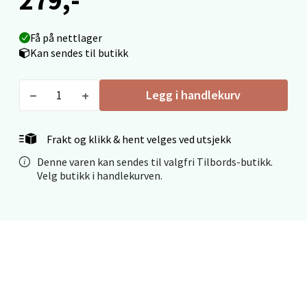
Fridtjof Nansensgate 22, 8622 Mo i Rana
Åpent i dag 09-19
Få på nettlager
0 i butikk
Kan sendes til butikk
Velg
Legg i handlekurv
Frakt og klikk & hent velges ved utsjekk
Ålesund - Thon Senter Moa
Denne varen kan sendes til valgfri Tilbords-butikk.
Velg butikk i handlekurven.
Langelandsvegen 25, 6010 Ålesund
Åpent i dag 10-20
0 i butikk
Velg