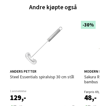
Brodtkorbsgate 7, 1338 Sandvika
Andre kjøpte også
Åpent i dag 10-21
0 i butikk
-30%
Velg
Bergen - Thon Senter Sartor
Sartorvegen 12, 5353 Straume
Åpent i dag 10-21
ANDERS PETTER
MODERN HOU
Steel Essentials spiralvisp 30 cm stål
Sakura Roll sushimatte 24x24 cm
0 i butikk
bambus
1 anmeldelse
Førpris 69,-
Velg
129,-
48,-