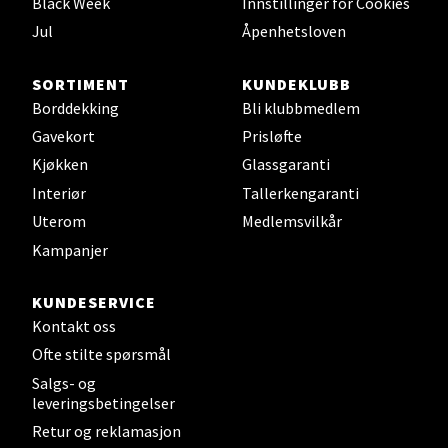
Black Week
Innstillinger for Cookies
0 i butikk
Jul
Åpenhetsloven
Velg
SORTIMENT
KUNDEKLUBB
Borddekking
Bli klubbmedlem
Gavekort
Prisløfte
Leirvik - Stord
Kjøkken
Glassgaranti
Interiør
Tallerkengaranti
Torgbakken 2, 5401 Stord
Uterom
Medlemsvilkår
Åpent i dag 10-17
Kampanjer
0 i butikk
KUNDESERVICE
Velg
Kontakt oss
Ofte stilte spørsmål
Salgs- og
leveringsbetingelser
Oslo - Thon Senter Storo
Retur og reklamasjon