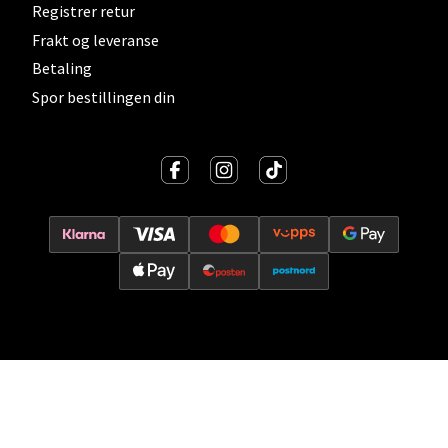
Registrer retur
Vitaminveien 7 - 9, 0485 Oslo
Åpent i dag 10-21
Frakt og leveranse
Betaling
0 i butikk
Spor bestillingen din
Velg
Lillehammer - Strandtorget
Strandtorget, 2609 Lillehammer
Åpent i dag 09-20
0 i butikk
Velg