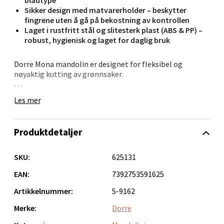
Sikker design med matvarerholder – beskytter
fingrene uten å gå på bekostning av kontrollen
Laget i rustfritt stål og slitesterk plast (ABS & PP) –
robust, hygienisk og laget for daglig bruk
Bergen - Oasen Senter
Dorre Mona mandolin er designet for fleksibel og
Folke Bernadottes vei 52, 5147 Fyllingsdalen
nøyaktig kutting av grønnsaker.
Åpent i dag 10-21
Velg ønsket skjæretykkelse med hjulet på baksiden og
0 i butikk
Les mer
bytt mellom bladene for ulike resultater. Den
medfølgende holderen gir økt sikkerhet. Et funksjonelt
Velg
redskap som gjør matforberedelsene enklere og raskere.
Produktdetaljer
Håndvask anbefales for å bevare bladets kvalitet.
SKU:
625131
Oppdal - Aunasenteret
EAN:
7392753591625
Artikkelnummer:
5-9162
Aunasenteret, Sunndalsvegen 3, 7340 Oppdal
Åpent i dag 10-19
Merke:
Dorre
0 i butikk