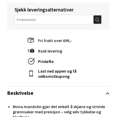
Molde - Moldetorget
Sjekk leveringsalternativer
Torget 1, 6413 Molde
Åpent i dag 10-20
0 i butikk
Fri frakt over 699,-
Velg
Rask levering
Prisløfte
Last ned appen og få
Narvik - Thon Senter Malmporten
velkomstkupong
Bolagsgata 1, 8514 Narvik
Åpent i dag 10-20
Beskrivelse
0 i butikk
Mona mandolin gjør det enkelt å skjære og strimle
grønnsaker med presisjon – velg selv tykkelse og
Velg
bladtype