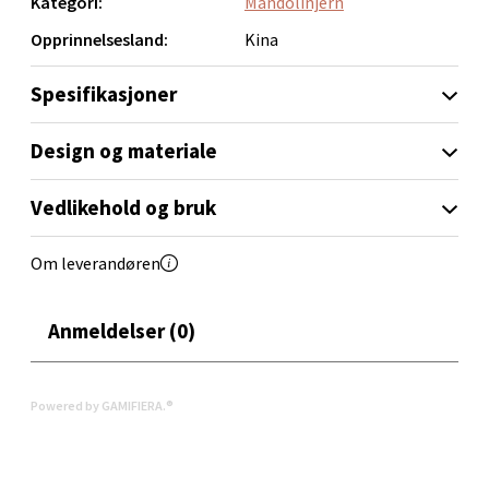
Kategori:
Mandolinjern
Opprinnelsesland:
Kina
Velg
Spesifikasjoner
Design og materiale
Orkanger - Thon Senter Orkanger
Vedlikehold og bruk
Thon Senter Orkanger, Orkdalsveien 113, 7300
Orkanger
Åpent i dag 09-20
Om leverandøren
0 i butikk
Anmeldelser (0)
Velg
Powered by GAMIFIERA.®
Sandvika - Thon Senter Sandvika