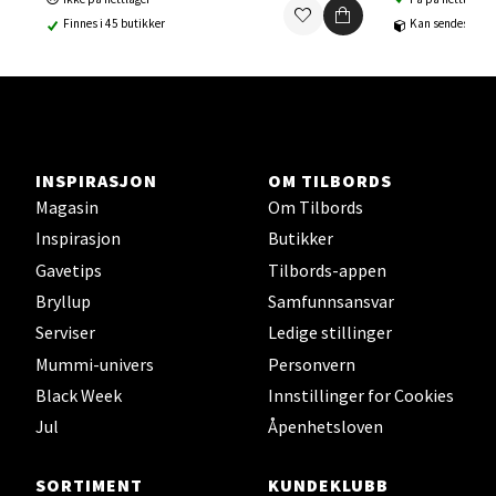
Finnes i 45 butikker
Kan sendes til b
Ski - Thon Senter Ski
Ski Storsenter, Jernbanesvingen 6, 1400 Ski
Åpent i dag 10-19
0 i butikk
INSPIRASJON
OM TILBORDS
Magasin
Om Tilbords
Velg
Inspirasjon
Butikker
Gavetips
Tilbords-appen
Bryllup
Samfunnsansvar
Sortland - Sortland Storsenter
Serviser
Ledige stillinger
Mummi-univers
Personvern
Strangata 26, 8400 Sortland
Black Week
Innstillinger for Cookies
Åpent i dag 10-16
Jul
Åpenhetsloven
0 i butikk
SORTIMENT
KUNDEKLUBB