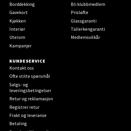
Velg
Borddekking
Bli klubbmedlem
Gavekort
Prisløfte
Kjøkken
Glassgaranti
Steinkjer - Thon Senter Steinkjer
Interiør
Tallerkengaranti
Uterom
Medlemsvilkår
Sjøfartsgata 2, 7714 Steinkjer
Kampanjer
Åpent i dag 10-18
0 i butikk
KUNDESERVICE
Kontakt oss
Velg
Ofte stilte spørsmål
Salgs- og
leveringsbetingelser
Retur og reklamasjon
Leirvik - Stord
Registrer retur
Frakt og leveranse
Torgbakken 2, 5401 Stord
Åpent i dag 10-15
Betaling