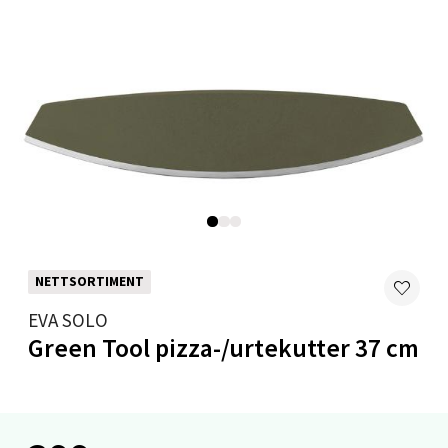
Levanger - Magneten
Moafjæra 14, 7606 Levanger
Åpent i dag 10-18
0 i butikk
Velg
NETTSORTIMENT
EVA SOLO
Mandal - Alti Mandal
Green Tool pizza-/urtekutter 37 cm
Skarvøyveien 55, 4517 Mandal
Åpent i dag 10-18
0 i butikk