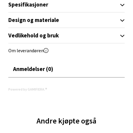
Spesifikasjoner
Design og materiale
Oppdal - Aunasenteret
Vedlikehold og bruk
Aunasenteret, Sunndalsvegen 3, 7340 Oppdal
Åpent i dag 10-18
Om leverandøren
0 i butikk
Anmeldelser (0)
Velg
Powered by GAMIFIERA.®
Orkanger - Thon Senter Orkanger
Thon Senter Orkanger, Orkdalsveien 113, 7300
Andre kjøpte også
Orkanger
Åpent i dag 09-18