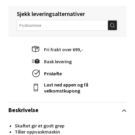
Langelandsvegen 25, 6010 Ålesund
Åpent i dag 10-18
Sjekk leveringsalternativer
0 i butikk
Velg
Fri frakt over 699,-
Rask levering
Molde - Moldetorget
Prisløfte
Torget 1, 6413 Molde
Åpent i dag 10-18
Last ned appen og få
velkomstkupong
0 i butikk
Beskrivelse
Velg
Skaftet gir et godt grep
Tåler oppvaskmaskin