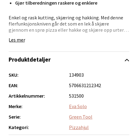
Gjør tilberedningen raskere og enklere
Narvik - Thon Senter Malmporten
Enkel og rask kutting, skjæring og hakking. Med denne
Bolagsgata 1, 8514 Narvik
flerfunksjonskniven går det som en lek å skjære
Åpent i dag 10-18
gjennom en sprø pizza eller hakke og skjære opp urter.
Skaftet gir et godt grep som gjør at kniven ligger godt i
0 i butikk
Les mer
hånden og gjør den til en fornøyelse å jobbe med.
Unngå vask i oppvaskmaskin - bruk i stedet varmt vann
Velg
Produktdetaljer
og oppvaskmiddel for å holde kniven skarp.
SKU:
134903
Bergen - Oasen Senter
EAN:
5706631212342
Artikkelnummer:
531500
Folke Bernadottes vei 52, 5147 Fyllingsdalen
Åpent i dag 10-18
Merke:
Eva Solo
0 i butikk
Serie:
Green Tool
Kategori:
Pizzahjul
Velg