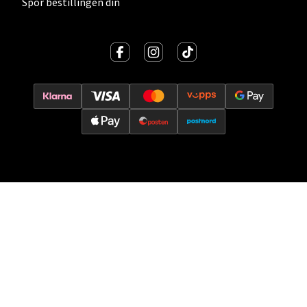
Spor bestillingen din
0 i butikk
Velg
Oslo - Thon Senter Storo
Vitaminveien 7 - 9, 0485 Oslo
Åpent i dag 10-19
0 i butikk
Velg
Lillehammer - Strandtorget