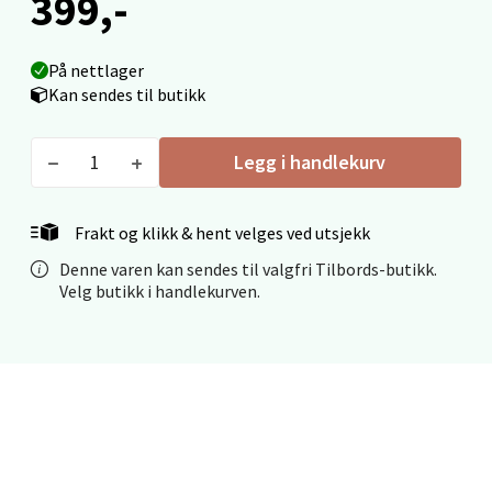
399,-
Velg
På nettlager
Kan sendes til butikk
Legg i handlekurv
Mo i Rana - Thon Senter Mo i Rana
Fridtjof Nansensgate 22, 8622 Mo i Rana
Frakt og klikk & hent velges ved utsjekk
Åpent i dag 10-18
Denne varen kan sendes til valgfri Tilbords-butikk.
0 i butikk
Velg butikk i handlekurven.
Velg
Ålesund - Thon Senter Moa