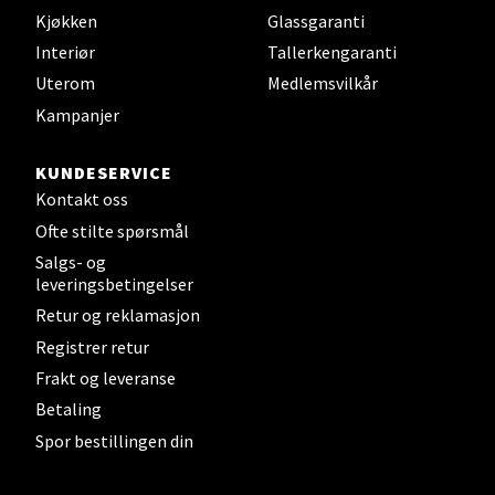
Kjøkken
Glassgaranti
Velg
Interiør
Tallerkengaranti
Uterom
Medlemsvilkår
Kampanjer
Mandal - Alti Mandal
KUNDESERVICE
Kontakt oss
Skarvøyveien 55, 4517 Mandal
Åpent i dag 10-20
Ofte stilte spørsmål
Salgs- og
0 i butikk
leveringsbetingelser
Retur og reklamasjon
Velg
Registrer retur
Frakt og leveranse
Betaling
Mo i Rana - Thon Senter Mo i
Spor bestillingen din
Rana