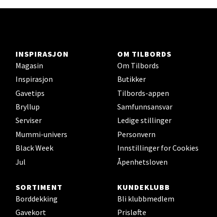
Stavanger og Sandnes - Thon
Senter Madla
INSPIRASJON
OM TILBORDS
Madlakrossen nr 9, 4042 Stavanger
Magasin
Om Tilbords
Åpent i dag 10-20
Inspirasjon
Butikker
0 i butikk
Gavetips
Tilbords-appen
Bryllup
Samfunnsansvar
Velg
Serviser
Ledige stillinger
Mummi-univers
Personvern
Black Week
Innstillinger for Cookies
Levanger - Magneten
Jul
Åpenhetsloven
Moafjæra 14, 7606 Levanger
SORTIMENT
KUNDEKLUBB
Åpent i dag 10-20
Borddekking
Bli klubbmedlem
0 i butikk
Gavekort
Prisløfte