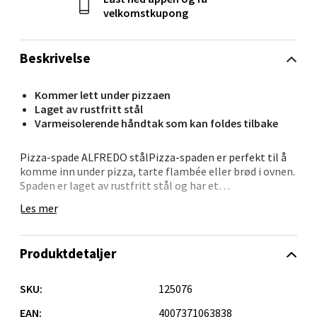
velkomstkupong
Velg
Beskrivelse
Kommer lett under pizzaen
Kristiansand - Markens
Laget av rustfritt stål
Varmeisolerende håndtak som kan foldes tilbake
Lillemarkens markensgate 25B, 4611
Kristiansand
Pizza-spade ALFREDO stålPizza-spaden er perfekt til å
komme inn under pizza, tarte flambée eller brød i ovnen.
Åpent i dag 09-18
Spaden er laget av rustfritt stål og har et
0 i butikk
varmeisolerende håndtak. Håndtaket kan foldes tilbake
Les mer
for enkel oppbevaring.
Velg
Produktdetaljer
SKU:
125076
Oslo - Linderud
EAN:
4007371063838