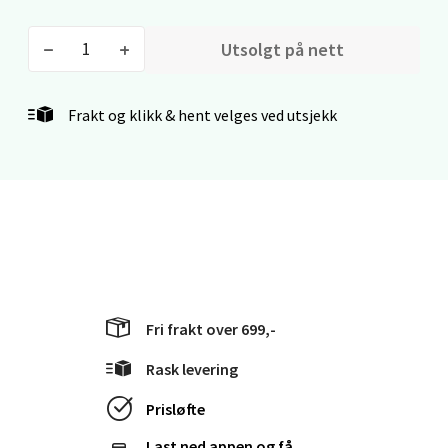
Utsolgt på nett
Stavanger og Sandnes - Kvadrat
Frakt og klikk & hent velges ved utsjekk
Gamle Stokkavei 1, 4313 Sandnes
Åpent i dag 10-21
0 i butikk
Velg
Fri frakt over 699,-
Bergen - Thon Senter Lagunen
Rask levering
Laguneveien 1, 5239 Bergen
Prisløfte
Åpent i dag 10-21
Last ned appen og få
0 i butikk