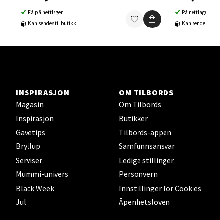
Åpent i dag 10-21
Få på nettlager
På nettlager
Kan sendes til butikk
Kan sendes til b
0 i butikk
Velg
INSPIRASJON
OM TILBORDS
Sortland - Sortland Storsenter
Magasin
Om Tilbords
Inspirasjon
Butikker
Strangata 26, 8400 Sortland
Gavetips
Tilbords-appen
Åpent i dag 10-19
Bryllup
Samfunnsansvar
0 i butikk
Serviser
Ledige stillinger
Mummi-univers
Personvern
Velg
Black Week
Innstillinger for Cookies
Jul
Åpenhetsloven