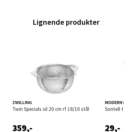
Velg
Lignende produkter
Trondheim - Sirkus Shopping
Falkenborgveien 5, 7044 Trondheim
Åpent i dag 09-21
0 i butikk
Velg
ZWILLING
MODERN HOU
Twin Specials sil 20 cm rf 18/10 stål
Sontell trak
Ski - Thon Senter Ski
359,-
29,-
Ski Storsenter, Jernbanesvingen 6, 1400 Ski