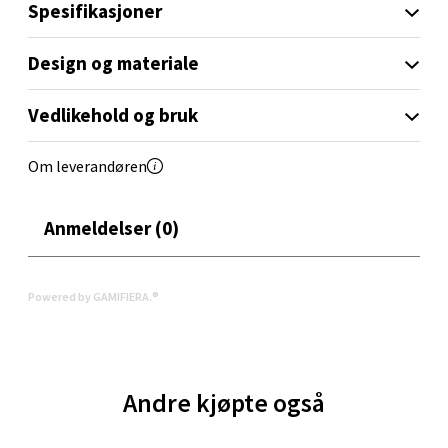
Spesifikasjoner
Aunasenteret, Sunndalsvegen 3, 7340 Oppdal
Design og materiale
Åpent i dag 10-19
0 i butikk
Vedlikehold og bruk
Velg
Om leverandøren
Anmeldelser (0)
Orkanger - Thon Senter Orkanger
Thon Senter Orkanger, Orkdalsveien 113, 7300
Powered by GAMIFIERA.®
Orkanger
Åpent i dag 09-20
0 i butikk
Andre kjøpte også
Velg