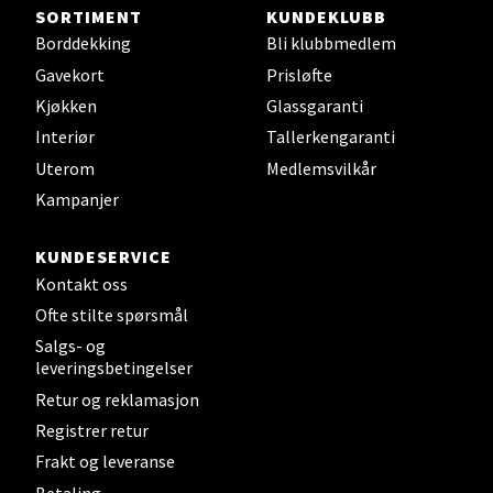
Steinkjer - Thon Senter Steinkjer
SORTIMENT
KUNDEKLUBB
Borddekking
Bli klubbmedlem
Sjøfartsgata 2, 7714 Steinkjer
Gavekort
Prisløfte
Åpent i dag 10-20
Kjøkken
Glassgaranti
0 i butikk
Interiør
Tallerkengaranti
Uterom
Medlemsvilkår
Velg
Kampanjer
KUNDESERVICE
Kontakt oss
Leirvik - Stord
Ofte stilte spørsmål
Torgbakken 2, 5401 Stord
Salgs- og
Åpent i dag 10-17
leveringsbetingelser
Retur og reklamasjon
0 i butikk
Registrer retur
Frakt og leveranse
Velg
Betaling