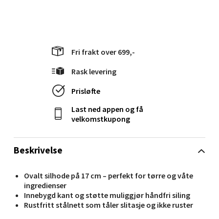
Velg
Fri frakt over 699,-
Molde - Moldetorget
Rask levering
Torget 1, 6413 Molde
Prisløfte
Åpent i dag 10-20
Last ned appen og få
0 i butikk
velkomstkupong
Velg
Beskrivelse
Ovalt silhode på 17 cm – perfekt for tørre og våte
Narvik - Thon Senter Malmporten
ingredienser
Innebygd kant og støtte muliggjør håndfri siling
Rustfritt stålnett som tåler slitasje og ikke ruster
Bolagsgata 1, 8514 Narvik