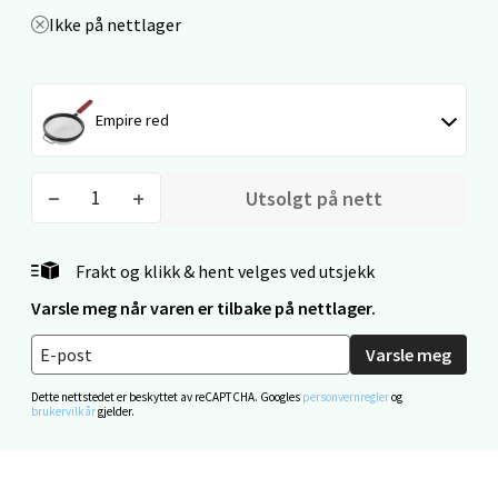
Ikke på nettlager
Mo i Rana - Thon Senter Mo i Rana
Empire red
Fridtjof Nansensgate 22, 8622 Mo i Rana
Åpent i dag 09-19
0 i butikk
Utsolgt på nett
Velg
Frakt og klikk & hent velges ved utsjekk
Varsle meg når varen er tilbake på nettlager.
Ålesund - Thon Senter Moa
Varsle meg
Dette nettstedet er beskyttet av reCAPTCHA. Googles
personvernregler
og
Langelandsvegen 25, 6010 Ålesund
brukervilkår
gjelder.
Åpent i dag 10-20
0 i butikk