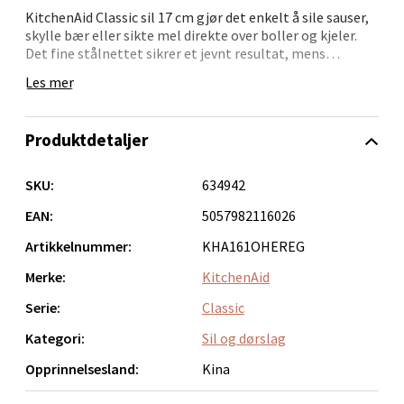
Åpent i dag 10-20
KitchenAid Classic sil 17 cm gjør det enkelt å sile sauser,
0 i butikk
skylle bær eller sikte mel direkte over boller og kjeler.
Det fine stålnettet sikrer et jevnt resultat, mens
håndtak og støttekant lar deg bruke den uten å holde
Les mer
Velg
den hele tiden.
Det slitesterke håndtaket ligger godt i hånden, og hele
Produktdetaljer
silen kan rengjøres i oppvaskmaskin.
Bergen - Oasen Senter
• Allsidig – perfekt til mel, sauser, frukt og mer
SKU:
634942
• Ovalt silhode på 17 cm – gir god kapasitet
Folke Bernadottes vei 52, 5147 Fyllingsdalen
• Rustfritt stålnett – robust og hygienisk
EAN:
5057982116026
Åpent i dag 10-21
• Håndfri bruk – hviler over bolle eller kjele
Artikkelnummer:
KHA161OHEREG
• Ergonomisk grep og oppvaskmaskinsikker
0 i butikk
Merke:
KitchenAid
En favoritt for deg som liker orden og flyt i kjøkkenet.
Serie:
Classic
Velg
Kategori:
Sil og dørslag
Opprinnelsesland:
Kina
Oppdal - Aunasenteret