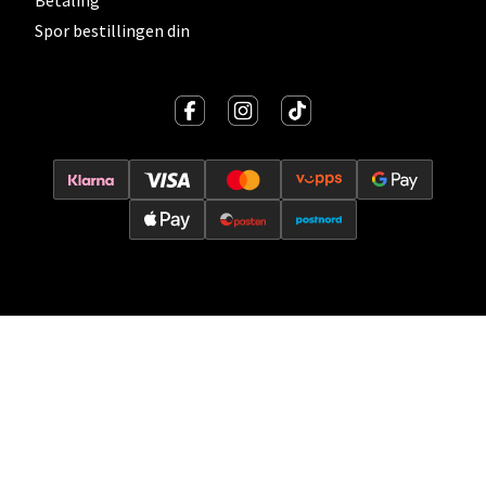
Spor bestillingen din
Oslo - Thon Senter Storo
Vitaminveien 7 - 9, 0485 Oslo
Åpent i dag 10-21
0 i butikk
Velg
Lillehammer - Strandtorget
Strandtorget, 2609 Lillehammer
Åpent i dag 09-20
0 i butikk