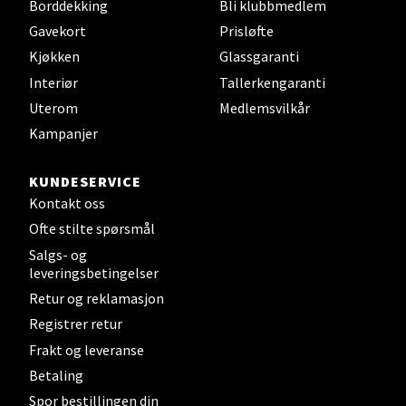
Borddekking
Bli klubbmedlem
Gavekort
Prisløfte
Steinkjer - Thon Senter Steinkjer
Kjøkken
Glassgaranti
Interiør
Tallerkengaranti
Sjøfartsgata 2, 7714 Steinkjer
Uterom
Medlemsvilkår
Åpent i dag 10-20
Kampanjer
0 i butikk
KUNDESERVICE
Velg
Kontakt oss
Ofte stilte spørsmål
Salgs- og
leveringsbetingelser
Leirvik - Stord
Retur og reklamasjon
Registrer retur
Torgbakken 2, 5401 Stord
Åpent i dag 10-17
Frakt og leveranse
Betaling
0 i butikk
Spor bestillingen din