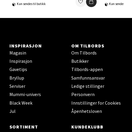
Kan sendes til butikk
Kan sendes til b
Ski Storsenter, Jernbanesvingen 6, 1400 Ski
Åpent i dag 10-21
0 i butikk
Velg
INSPIRASJON
OM TILBORDS
Magasin
Om Tilbords
Inspirasjon
Butikker
Gavetips
Tilbords-appen
Sortland - Sortland Storsenter
Bryllup
Samfunnsansvar
Serviser
Ledige stillinger
Strangata 26, 8400 Sortland
Åpent i dag 10-19
Mummi-univers
Personvern
Black Week
Innstillinger for Cookies
0 i butikk
Jul
Åpenhetsloven
Velg
SORTIMENT
KUNDEKLUBB