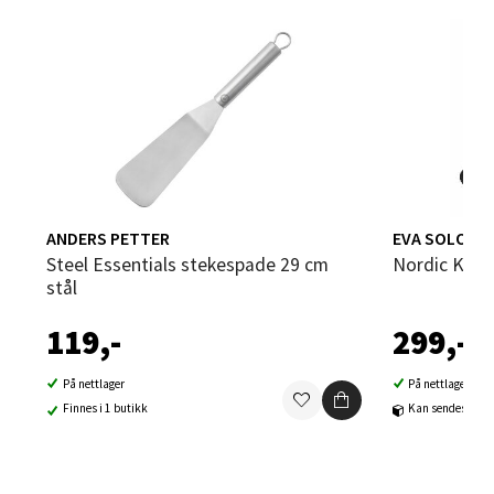
Velg
Sandvika - Thon Senter Sandvika
Brodtkorbsgate 7, 1338 Sandvika
Åpent i dag 10-21
ANDERS PETTER
EVA SOLO
0 i butikk
Steel Essentials stekespade 29 cm
Nordic Kit
stål
Velg
119,-
299,-
På nettlager
På nettlager
Finnes i 1 butikk
Kan sendes til b
Bergen - Thon Senter Sartor
Sartorvegen 12, 5353 Straume