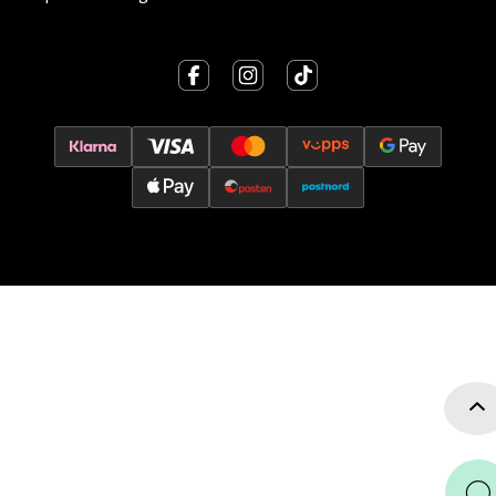
Velg
Oslo - Thon Senter Storo
Vitaminveien 7 - 9, 0485 Oslo
Åpent i dag 10-21
0 i butikk
Velg
Lillehammer - Strandtorget
Strandtorget, 2609 Lillehammer
Åpent i dag 09-20