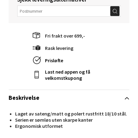
0 i butikk
Velg
Fri frakt over 699,-
Rask levering
Molde - Moldetorget
Prisløfte
Torget 1, 6413 Molde
Last ned appen og få
Åpent i dag 10-20
velkomstkupong
0 i butikk
Beskrivelse
Velg
Laget av sateng/matt og polert rustfritt 18/10 stål.
Serien er sømløs uten skarpe kanter
Ergonomisk utformet
Narvik - Thon Senter Malmporten