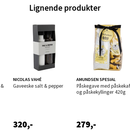
tikk
Lignende produkter
nger - Magneten
ra 14, 7606 Levanger
 dag 10-18
V
tikk
al - Alti Mandal
NICOLAS VAHÉ
AMUNDSEN SPESIAL
Gaveeske salt & pepper
Påskegave med påskekaffe
og påskekyllinger 420g
yveien 55, 4517 Mandal
 dag 10-18
V
tikk
320,-
279,-