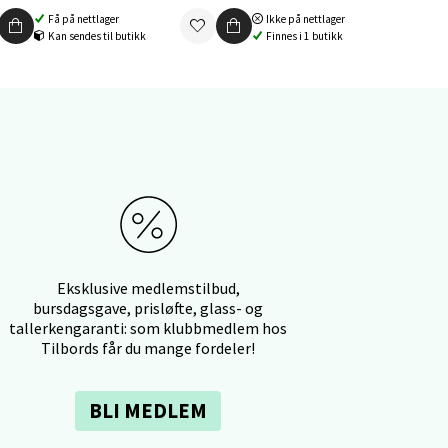
Få på nettlager
Ikke på nettlager
Kan sendes til butikk
Finnes i 1 butikk
elg
elg
Eksklusive medlemstilbud,
bursdagsgave, prisløfte, glass- og
tallerkengaranti: som klubbmedlem hos
Tilbords får du mange fordeler!
BLI MEDLEM