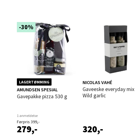
0 i bu
-30%
Leva
Moafjæ
Åpent i
0 i bu
Mand
NICOLAS VAHÉ
LAGERTØMMING
Gaveeske everyday mix &
AMUNDSEN SPESIAL
Wild garlic
Gavepakke pizza 530 g
Skarvø
Åpent i
0 i bu
1 anmeldelse
Førpris 399,-
279,-
320,-