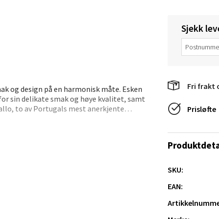
en - Thon Senter Lagunen
Sjekk lev
veien 1, 5239 Bergen
 dag 10-18
V
tikk
Fri frakt 
mak og design på en harmonisk måte. Esken
 for sin delikate smak og høye kvalitet, samt
allo, to av Portugals mest anerkjente
Prisløfte
tiansand - Markens
k til dette settet, og skålen er både
e eller et tillegg til din egen servering.
arkens markensgate 25B, 4611 Kristiansand
Produktdeta
 dag 10-17
V
tikk
SKU:
EAN:
 - Linderud
Artikkelnumme