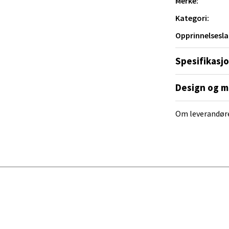
Merke:
Mogensøns vei 38, 0594 Oslo
 dag 10-19
Kategori:
V
tikk
Opprinnelsesla
Spesifikasj
e/Jæren - M44
Design og m
veien 2, 4340 Bryne
 dag 10-18
Om leverandør
V
tikk
anger og Sandnes - Thon Senter
a
rossen nr 9, 4042 Stavanger
 dag 10-19