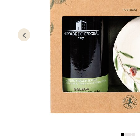
Austbø
Åpent i
0 i bu
Stav
Gartne
Åpent i
0 i bu
Stav
Gamle 
Åpent i
0 i bu