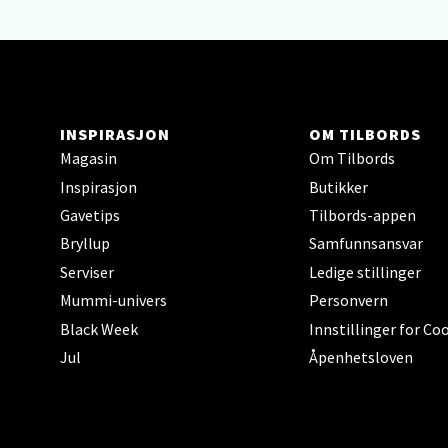
0 i bu
Narv
INSPIRASJON
OM TILBORDS
Bolags
Magasin
Om Tilbords
Åpent i
Inspirasjon
Butikker
0 i bu
Gavetips
Tilbords-appen
Bryllup
Samfunnsansvar
Serviser
Ledige stillinger
Berg
Mummi-univers
Personvern
Folke B
Black Week
Innstillinger for Co
Åpent i
Jul
Åpenhetsloven
0 i bu