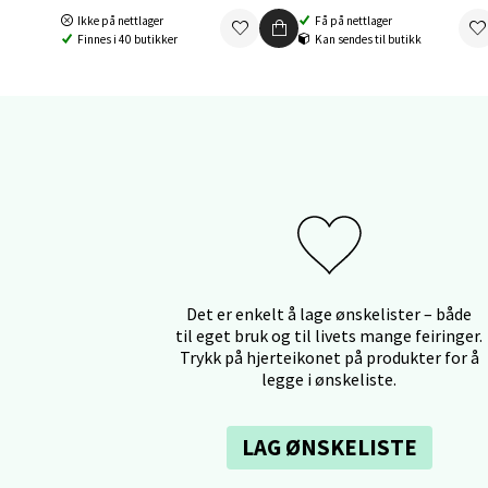
Mo i
Ikke på nettlager
Få på nettlager
Finnes i 40 butikker
Kan sendes til butikk
Fridtjo
Åpent i
0 i bu
Åles
Langel
Åpent i
Det er enkelt å lage ønskelister – både
0 i bu
til eget bruk og til livets mange feiringer.
Trykk på hjerteikonet på produkter for å
legge i ønskeliste.
Mold
LAG ØNSKELISTE
Torget
Åpent i