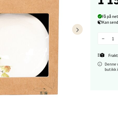
vegen 16, 5542 Karmsund
 dag 10-18
V
tikk
Få på ne
Kan send
anger og Sandnes - Kilden Senter
rveien 16, 4016 Stavanger
 dag 10-18
Frakt
V
tikk
Denne v
butikk 
anger og Sandnes - Kvadrat
Stokkavei 1, 4313 Sandnes
 dag 10-18
V
tikk