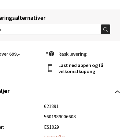
eringsalternativer
elg
over 699,-
Rask levering
Last ned appen og få
velkomstkupong
ljer
elg
621891
5601989006608
r:
ES1029