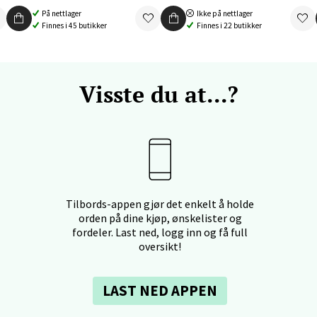
 Rana - Thon Senter Mo i Rana
På nettlager
Ikke på nettlager
Finnes i 45 butikker
Finnes i 22 butikker
f Nansensgate 22, 8622 Mo i Rana
 dag 10-18
V
tikk
Visste du at...?
und - Thon Senter Moa
andsvegen 25, 6010 Ålesund
 dag 10-18
V
Tilbords-appen gjør det enkelt å holde
tikk
orden på dine kjøp, ønskelister og
fordeler. Last ned, logg inn og få full
oversikt!
e - Moldetorget
LAST NED APPEN
 1, 6413 Molde
 dag 10-18