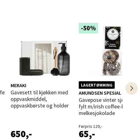
-50%
elg
MERAKI
LAGERTØMMING
Gavesett til kjøkken med
AMUNDSEN SPESIAL
oppvaskmiddel,
Gavepose vinter sjokolade
oppvaskbørste og holder
fylt m/irish coffee-krem o
elg
melkesjokolade
Førpris 129,-
650,-
65,-