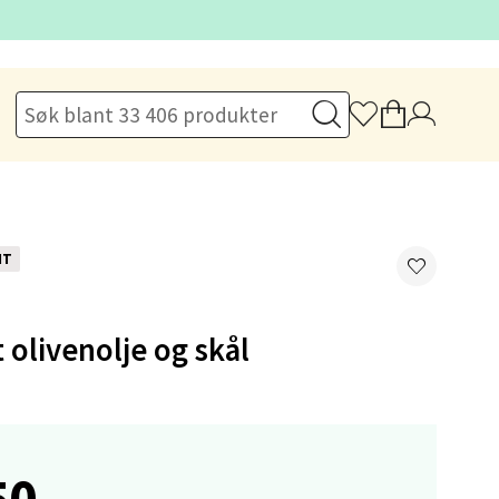
elg
NT
elg
 olivenolje og skål
50,-