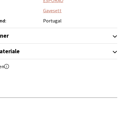
ESPORÃO
Gavesett
elg
nd:
Portugal
oner
ateriale
en
elg
Vel
g