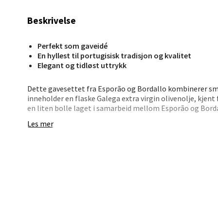
Beskrivelse
Berg
Perfekt som gaveidé
Lagune
En hyllest til portugisisk tradisjon og kvalitet
Åpent i
Elegant og tidløst uttrykk
0 i bu
Dette gavesettet fra Esporão og Bordallo kombinerer s
inneholder en flaske Galega extra virgin olivenolje, kjent
en liten bolle laget i samarbeid mellom Esporão og Bord
Kris
merkevarer. Bordallo bringer sin ekspertise innen keramik
Les mer
funksjonell og dekorativ. Perfekt som en gjennomtenkt gav
Lillem
Åpent i
0 i bu
Oslo