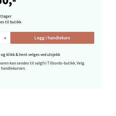
elg
ttlager
es til butikk
Legg i handlekurv
 og klikk & hent velges ved utsjekk
elg
aren kan sendes til valgfri Tilbords-butikk. Velg
i handlekurven.
elg