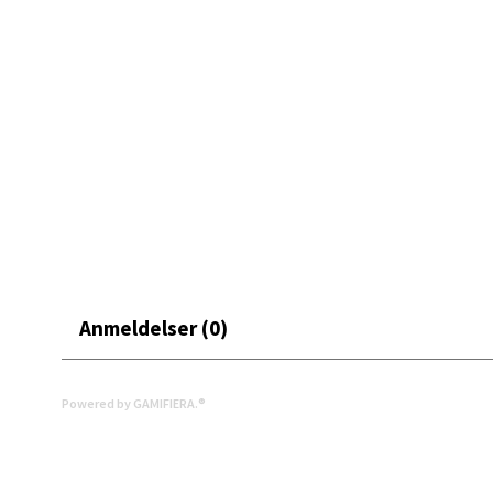
Erich 
Åpent i
0 i bu
Bryn
Jupiter
Åpent i
0 i bu
Anmeldelser (0)
Stav
Madl
Powered by GAMIFIERA.®
Madlak
Åpent i