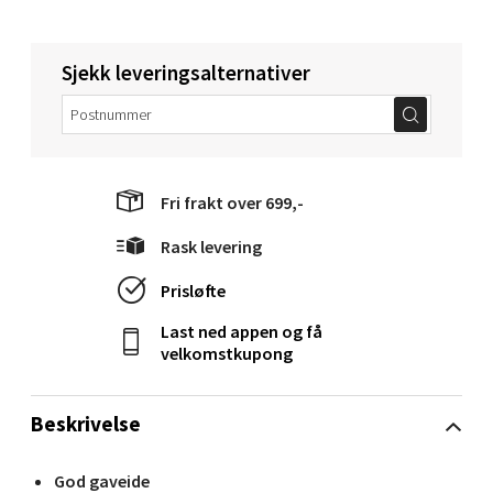
Velg
Sjekk leveringsalternativer
Molde - Moldetorget
Fri frakt over 699,-
Torget 1, 6413 Molde
Åpent i dag 10-20
Rask levering
0 i butikk
Prisløfte
Last ned appen og få
Velg
velkomstkupong
Beskrivelse
Narvik - Thon Senter Malmporten
God gaveide