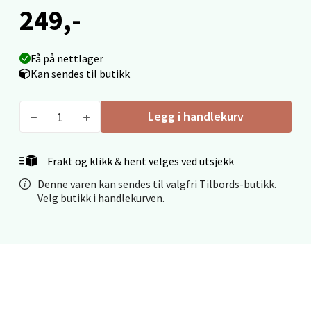
249,-
Få på nettlager
Mo i Rana - Thon Senter Mo i Rana
Kan sendes til butikk
Fridtjof Nansensgate 22, 8622 Mo i Rana
Åpent i dag 09-19
Legg i handlekurv
0 i butikk
Frakt og klikk & hent velges ved utsjekk
Velg
Denne varen kan sendes til valgfri Tilbords-butikk.
Velg butikk i handlekurven.
Ålesund - Thon Senter Moa
Langelandsvegen 25, 6010 Ålesund
Åpent i dag 10-20
0 i butikk