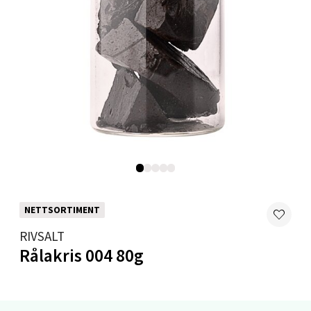
Levanger - Magneten
Moafjæra 14, 7606 Levanger
Åpent i dag 10-20
0 i butikk
Velg
Mandal - Alti Mandal
NETTSORTIMENT
Skarvøyveien 55, 4517 Mandal
RIVSALT
Åpent i dag 10-20
Rålakris 004 80g
0 i butikk
Velg