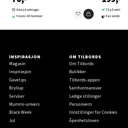
Ski Storsenter, Jernbanesvingen 6, 1400 Ski
Ikke på nettlager
Få på nettlager
Åpent i dag 10-21
Finnes i 40 butikker
Kan sendes til b
0 i butikk
Velg
INSPIRASJON
OM TILBORDS
Magasin
Om Tilbords
Sortland - Sortland Storsenter
Inspirasjon
Butikker
Strangata 26, 8400 Sortland
Gavetips
Tilbords-appen
Åpent i dag 10-19
Bryllup
Samfunnsansvar
0 i butikk
Serviser
Ledige stillinger
Mummi-univers
Personvern
Velg
Black Week
Innstillinger for Cookies
Jul
Åpenhetsloven