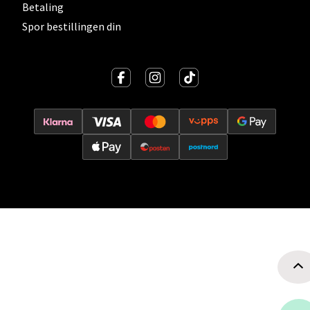
Velg
Betaling
Spor bestillingen din
Oslo - Thon Senter Storo
Vitaminveien 7 - 9, 0485 Oslo
Åpent i dag 10-21
0 i butikk
Velg
Lillehammer - Strandtorget
Strandtorget, 2609 Lillehammer
Åpent i dag 09-20