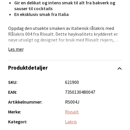
Bolagsgata 1, 8514 Narvik
Gir en delikat og intens smak til alt fra bakverk og
Åpent i dag 10-20
sauser til cocktails
En eksklusiv smak fra Italia
0 i butikk
Oppdag den utsøkte smaken av italiensk rålakris med
Velg
Rålakris 004 fra Rivsalt. Dette høykvalitets krydderet er
nøye utvalgt og designet for bruk med Rivsalt rivjern,
noe som gjør det enkelt å tilføre en sofistikert
Les mer
lakrissmak til både mat, desserter og drinker. Rålakrisen
er naturlig fri for tilsetningsstoffer, gluten og animalske
Bergen - Oasen Senter
ingredienser, og den passer derfor for alle som ønsker en
Produktdetaljer
autentisk og ren smaksopplevelse. Et uunnværlig
tilskudd for kreative kokker og hjemmeentusiaster.
Folke Bernadottes vei 52, 5147 Fyllingsdalen
Åpent i dag 10-21
SKU:
621900
0 i butikk
EAN:
7350130480047
Artikkelnummer:
RS004J
Velg
Merke:
Rivsalt
Kategori:
Lakris