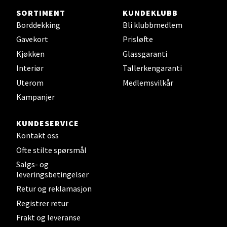
SORTIMENT
KUNDEKLUBB
Steinkjer - Thon Senter Steinkjer
Borddekking
Bli klubbmedlem
Gavekort
Prisløfte
Sjøfartsgata 2, 7714 Steinkjer
Åpent i dag 10-20
Kjøkken
Glassgaranti
Interiør
Tallerkengaranti
0 i butikk
Uterom
Medlemsvilkår
Kampanjer
Velg
KUNDESERVICE
Kontakt oss
Leirvik - Stord
Ofte stilte spørsmål
Salgs- og
Torgbakken 2, 5401 Stord
leveringsbetingelser
Åpent i dag 10-17
Retur og reklamasjon
0 i butikk
Registrer retur
Frakt og leveranse