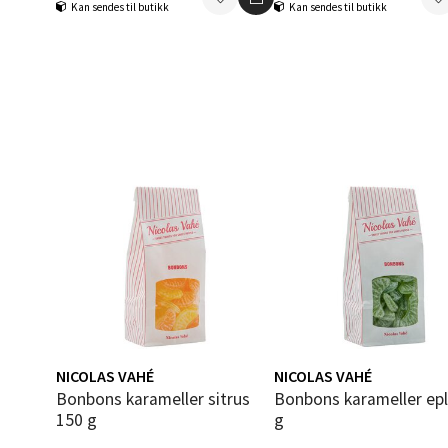
Bolags
Kan sendes til butikk
Kan sendes til butikk
Åpent i
0 i bu
Berg
Folke B
Åpent i
0 i bu
Oppd
Aunase
NICOLAS VAHÉ
NICOLAS VAHÉ
Åpent i
Bonbons karameller sitrus
Bonbons karameller eple 150
150 g
g
0 i bu