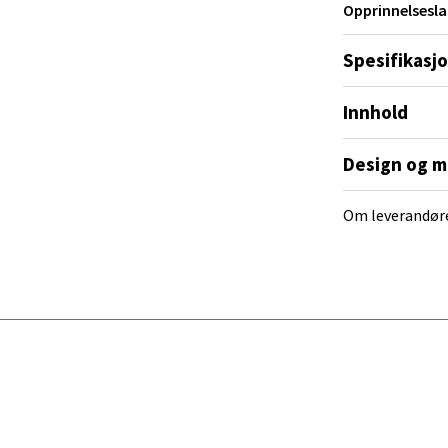
Opprinnelsesla
 dag 10-20
V
tikk
Spesifikasj
Innhold
al - Alti Mandal
Design og m
yveien 55, 4517 Mandal
 dag 10-20
V
Om leverandør
tikk
 Rana - Thon Senter Mo i Rana
f Nansensgate 22, 8622 Mo i Rana
 dag 09-19
V
tikk