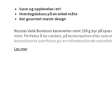
Bryn
Gave og opplevelse i ett
Jupiter
Hverdagsluksus på en enkel måte
Åpent i
Der gourmet møter design
0 i bu
Nicolas Vahé Bonbons karameller mint 150 g byr på sprø 
mint. Perfekte å ha i vesken, på kontorpulten eller som e
krystalliserte overflaten gir en tilfredsstillende munnfø
Stav
Les mer
• Drops med frisk smak av ekte mint
Madl
• Knasende overflate for klassisk tekstur
• Leveres i dekorativ glasskrukke
Madlak
• Perfekte som gave eller til eget bruk
• Produsert i Europa
Åpent i
0 i bu
En frisk liten detalj som passer inn overalt.
Leva
Moafjæ