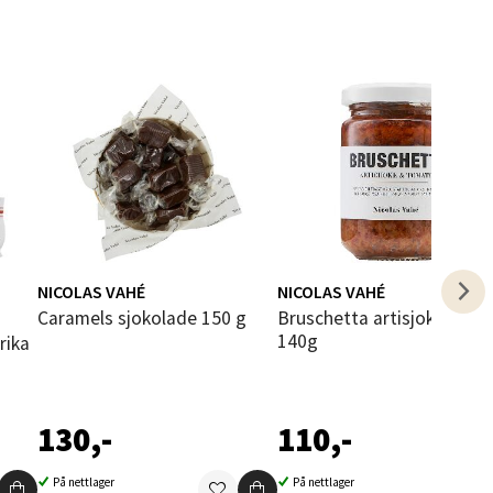
elg
NICOLAS VAHÉ
NICOLAS VAHÉ
Caramels sjokolade 150 g
Bruschetta artisjokk & tomat
140g
elg
130,-
110,-
På nettlager
På nettlager