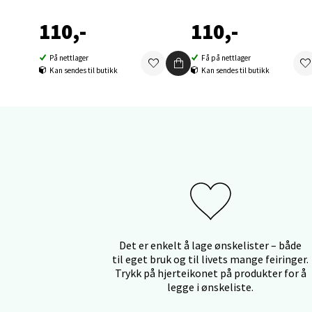
110,-
110,-
Orka
På nettlager
Få på nettlager
Thon S
Kan sendes til butikk
Kan sendes til butikk
Åpent i
0 i bu
Sand
Brodtk
Åpent i
0 i bu
Det er enkelt å lage ønskelister – både
til eget bruk og til livets mange feiringer.
Trykk på hjerteikonet på produkter for å
legge i ønskeliste.
Berg