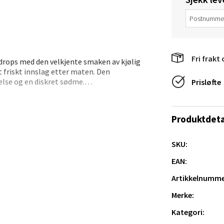
e/Jæren - M44
veien 2, 4340 Bryne
 dag 10-20
V
tikk
Fri frakt 
drops med den velkjente smaken av kjølig
t friskt innslag etter maten. Den
lelse og en diskret sødme.
Prisløfte
anger og Sandnes - Thon Senter
a
Produktdeta
rossen nr 9, 4042 Stavanger
 dag 10-20
SKU:
tikk
EAN:
Artikkelnumme
Merke:
nger - Magneten
Kategori:
ra 14, 7606 Levanger