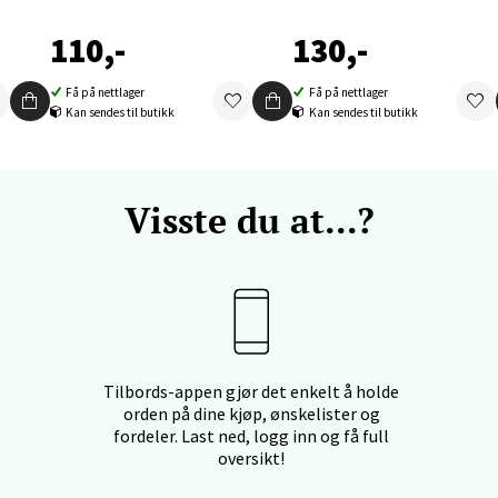
110,-
130,-
nger - Thon Senter Orkanger
Få på nettlager
Få på nettlager
enter Orkanger, Orkdalsveien 113, 7300 Orkanger
Kan sendes til butikk
Kan sendes til butikk
 dag 09-20
V
tikk
Visste du at...?
vika - Thon Senter Sandvika
orbsgate 7, 1338 Sandvika
 dag 10-21
V
tikk
Tilbords-appen gjør det enkelt å holde
orden på dine kjøp, ønskelister og
fordeler. Last ned, logg inn og få full
oversikt!
en - Thon Senter Sartor