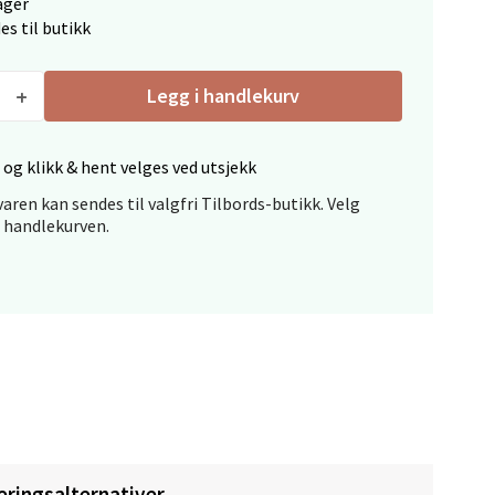
ager
es til butikk
Legg i handlekurv
 og klikk & hent velges ved utsjekk
elg
aren kan sendes til valgfri Tilbords-butikk. Velg
i handlekurven.
elg
eringsalternativer