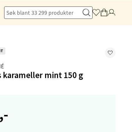
elg
NT
HÉ
 karameller mint 150 g
elg
,-
elg