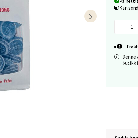
På nettl
tikk
Kan send
tiansand - Markens
arkens markensgate 25B, 4611 Kristiansand
Frakt
 dag 09-18
V
Denne v
tikk
butikk 
 - Linderud
Mogensøns vei 38, 0594 Oslo
 dag 10-21
V
tikk
Sjekk lev