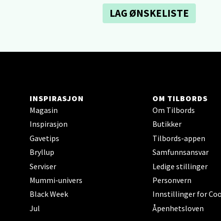
Sartor
LAG ØNSKELISTE
Åpent i
0 i bu
Tron
Falken
INSPIRASJON
OM TILBORDS
Åpent i
Magasin
Om Tilbords
Inspirasjon
Butikker
0 i bu
Gavetips
Tilbords-appen
Bryllup
Samfunnsansvar
Ski 
Serviser
Ledige stillinger
Mummi-univers
Personvern
Ski Sto
Black Week
Innstillinger for Co
Åpent i
Jul
Åpenhetsloven
0 i bu