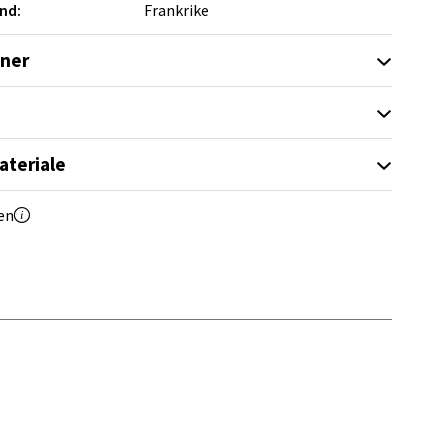
nd:
Frankrike
elg
oner
ateriale
elg
en
elg