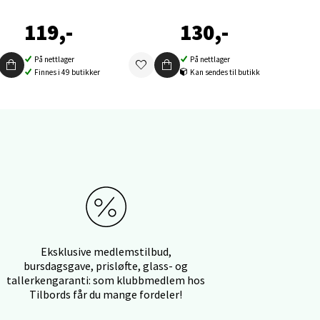
119,-
130,-
På nettlager
På nettlager
Finnes i 49 butikker
Kan sendes til butikk
elg
elg
Eksklusive medlemstilbud,
bursdagsgave, prisløfte, glass- og
tallerkengaranti: som klubbmedlem hos
Tilbords får du mange fordeler!