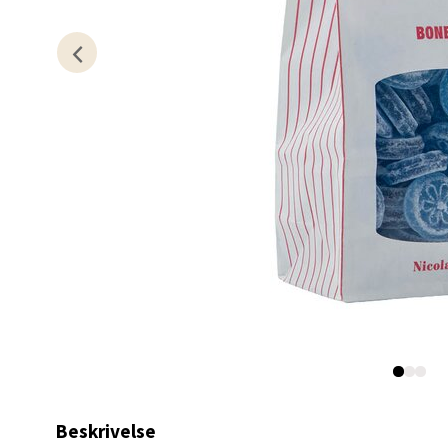
0 i bu
Kris
Lillem
Åpent i
0 i bu
Oslo
Erich 
Åpent i
0 i bu
Beskrivelse