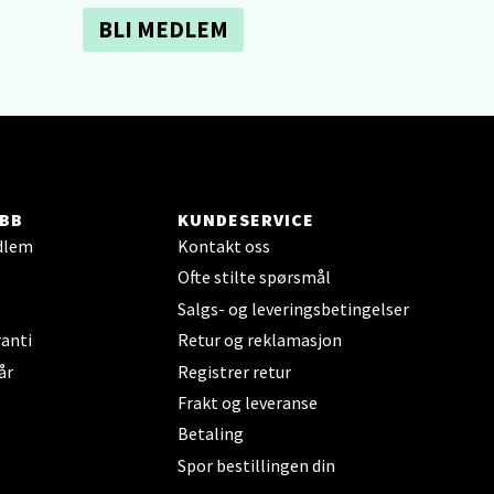
BLI MEDLEM
elg
BB
KUNDESERVICE
dlem
Kontakt oss
elg
Ofte stilte spørsmål
Salgs- og leveringsbetingelser
anti
Retur og reklamasjon
år
Registrer retur
Frakt og leveranse
Betaling
elg
Spor bestillingen din