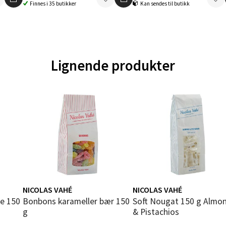
gata 1, 8514 Narvik
Finnes i 35 butikker
Kan sendes til butikk
 dag 10-20
V
tikk
Lignende produkter
en - Oasen Senter
ernadottes vei 52, 5147 Fyllingsdalen
 dag 10-21
V
tikk
al - Aunasenteret
nteret, Sunndalsvegen 3, 7340 Oppdal
NICOLAS VAHÉ
NICOLAS VAHÉ
 dag 10-19
Bonbons karameller bær 150
Soft Nougat 150 g Almonds
V
g
& Pistachios
tikk