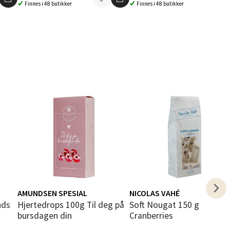
Finnes i 48 butikker
Finnes i 48 butikker
elg
elg
AMUNDSEN SPESIAL
NICOLAS VAHÉ
Hjertedrops 100g Til deg på
Soft Nougat 150 g Almond &
elg
bursdagen din
Cranberries