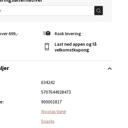
elg
over 699,-
Rask levering
Last ned appen og få
velkomstkupong
ljer
Vel
634242
g
5707644928473
r:
900001817
Nicolas Vahé
Snacks