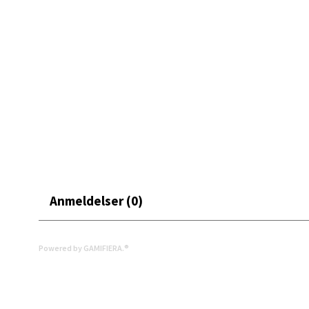
Åpent i
0 i bu
Mand
Skarvø
Åpent i
0 i bu
Anmeldelser (0)
Mo i
Fridtjo
Powered by GAMIFIERA.®
Åpent i
0 i bu