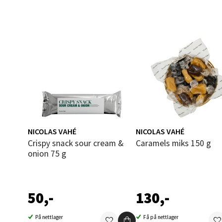
Åles
Langel
Åpent i
0 i bu
Mold
NICOLAS VAHÉ
NICOLAS VAHÉ
Torget
Crispy snack sour cream &
Caramels miks 150 g
Åpent i
onion 75 g
0 i bu
50,-
130,-
Narv
På nettlager
Få på nettlager