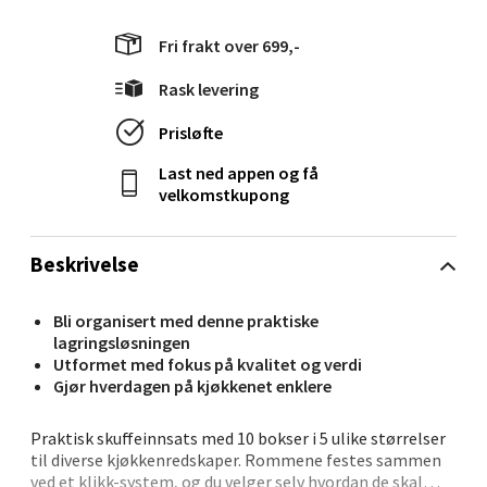
0 i butikk
Fri frakt over 699,-
Velg
Rask levering
Prisløfte
Ålesund - Thon Senter Moa
Last ned appen og få
velkomstkupong
Langelandsvegen 25, 6010 Ålesund
Åpent i dag 10-20
Beskrivelse
0 i butikk
Bli organisert med denne praktiske
Velg
lagringsløsningen
Utformet med fokus på kvalitet og verdi
Gjør hverdagen på kjøkkenet enklere
Praktisk skuffeinnsats med 10 bokser i 5 ulike størrelser
Molde - Moldetorget
til diverse kjøkkenredskaper. Rommene festes sammen
ved et klikk-system, og du velger selv hvordan de skal