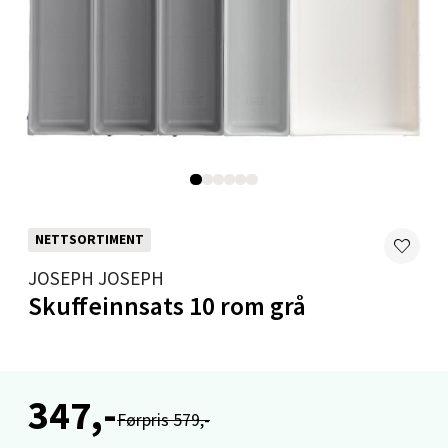
Stavanger og Sandnes - Thon
Senter Madla
Madlakrossen nr 9, 4042 Stavanger
Åpent i dag 10-20
0 i butikk
Velg
NETTSORTIMENT
JOSEPH JOSEPH
Levanger - Magneten
Skuffeinnsats 10 rom grå
Moafjæra 14, 7606 Levanger
Åpent i dag 10-20
0 i butikk
347,-
Førpris 579,-
Velg