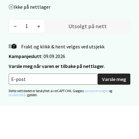
Ikke på nettlager
Utsolgt på nett
Mandal - Alti Mandal
Skarvøyveien 55, 4517 Mandal
Frakt og klikk & hent velges ved utsjekk
Åpent i dag 10-20
Kampanjeslutt:
09.09.2026
0 i butikk
Varsle meg når varen er tilbake på nettlager.
Velg
Varsle meg
Dette nettstedet er beskyttet av reCAPTCHA. Googles
personvernregler
og
brukervilkår
gjelder.
Mo i Rana - Thon Senter Mo i Rana
Fridtjof Nansensgate 22, 8622 Mo i Rana
Åpent i dag 09-19