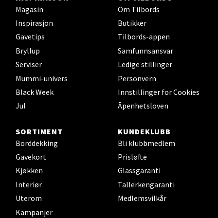
Magasin
Om Tilbords
Falkenborgveien 5, 7044 Trondheim
Åpent i dag 09-21
Inspirasjon
Butikker
Gavetips
Tilbords-appen
0 i butikk
Bryllup
Samfunnsansvar
Serviser
Ledige stillinger
Velg
Mummi-univers
Personvern
Black Week
Innstillinger for Cookies
Jul
Åpenhetsloven
Ski - Thon Senter Ski
SORTIMENT
KUNDEKLUBB
Ski Storsenter, Jernbanesvingen 6, 1400 Ski
Borddekking
Bli klubbmedlem
Åpent i dag 10-21
Gavekort
Prisløfte
0 i butikk
Kjøkken
Glassgaranti
Interiør
Tallerkengaranti
Velg
Uterom
Medlemsvilkår
Kampanjer