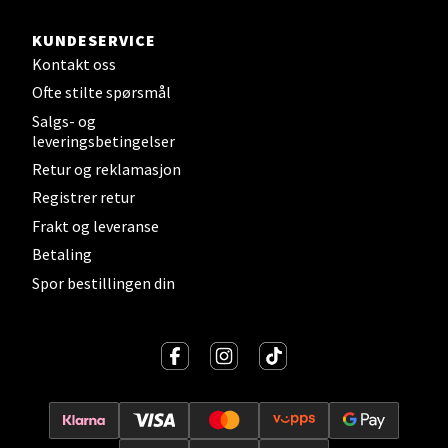
Sortland - Sortland Storsenter
KUNDESERVICE
Kontakt oss
Strangata 26, 8400 Sortland
Ofte stilte spørsmål
Åpent i dag 10-19
Salgs- og
leveringsbetingelser
0 i butikk
Retur og reklamasjon
Velg
Registrer retur
Frakt og leveranse
Betaling
Spor bestillingen din
Steinkjer - Thon Senter Steinkjer
Sjøfartsgata 2, 7714 Steinkjer
Åpent i dag 10-20
0 i butikk