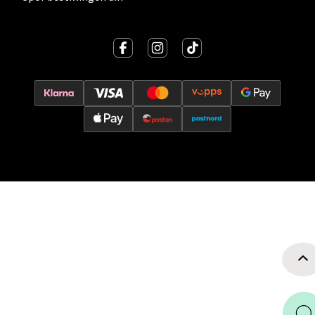
Velg
Oslo - Thon Senter Storo
Vitaminveien 7 - 9, 0485 Oslo
Åpent i dag 10-21
0 i butikk
Velg
Lillehammer - Strandtorget
Strandtorget, 2609 Lillehammer
Åpent i dag 09-20