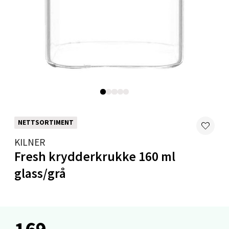
Levanger - Magneten
Moafjæra 14, 7606 Levanger
Åpent i dag 10-20
0 i butikk
Velg
NETTSORTIMENT
KILNER
Fresh krydderkrukke 160 ml
Mandal - Alti Mandal
glass/grå
Skarvøyveien 55, 4517 Mandal
Åpent i dag 10-20
0 i butikk
169,-