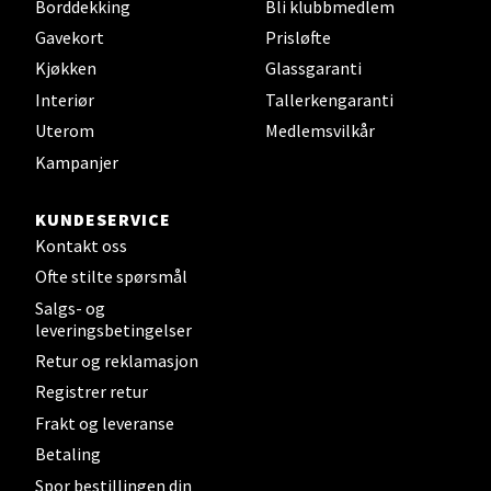
Borddekking
Bli klubbmedlem
Gavekort
Prisløfte
Steinkjer - Thon Senter Steinkjer
Kjøkken
Glassgaranti
Interiør
Tallerkengaranti
Sjøfartsgata 2, 7714 Steinkjer
Uterom
Medlemsvilkår
Åpent i dag 10-20
Kampanjer
0 i butikk
KUNDESERVICE
Velg
Kontakt oss
Ofte stilte spørsmål
Salgs- og
leveringsbetingelser
Leirvik - Stord
Retur og reklamasjon
Registrer retur
Torgbakken 2, 5401 Stord
Åpent i dag 10-17
Frakt og leveranse
Betaling
0 i butikk
Spor bestillingen din