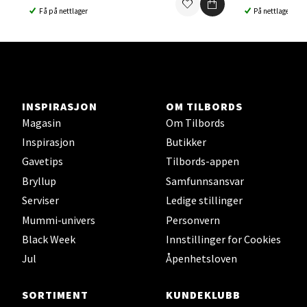
Få på nettlager
På nettlager
Ski Storsenter, Jernbanesvingen 6, 1400 Ski
Åpent i dag 10-21
0 i butikk
Velg
INSPIRASJON
OM TILBORDS
Magasin
Om Tilbords
Inspirasjon
Butikker
Gavetips
Tilbords-appen
Sortland - Sortland Storsenter
Bryllup
Samfunnsansvar
Serviser
Ledige stillinger
Strangata 26, 8400 Sortland
Åpent i dag 10-19
Mummi-univers
Personvern
Black Week
Innstillinger for Cookies
0 i butikk
Jul
Åpenhetsloven
Velg
SORTIMENT
KUNDEKLUBB