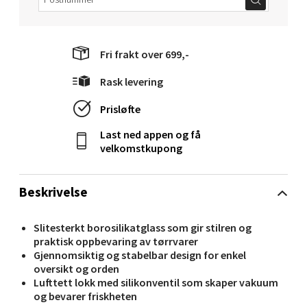
0 i butikk
Velg
Fri frakt over 699,-
Rask levering
Prisløfte
Molde - Moldetorget
Last ned appen og få
velkomstkupong
Torget 1, 6413 Molde
Åpent i dag 10-20
0 i butikk
Beskrivelse
Slitesterkt borosilikatglass som gir stilren og
Velg
praktisk oppbevaring av tørrvarer
Gjennomsiktig og stabelbar design for enkel
oversikt og orden
Lufttett lokk med silikonventil som skaper vakuum
Narvik - Thon Senter Malmporten
og bevarer friskheten