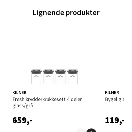
Åpent i dag 10-21
Lignende produkter
0 i butikk
Velg
Trondheim - Sirkus Shopping
Falkenborgveien 5, 7044 Trondheim
Åpent i dag 09-21
0 i butikk
KILNER
KILNER
Fresh krydderkrukkesett 4 deler
Bygel glass
Velg
glass/grå
659,-
119,-
Ski - Thon Senter Ski