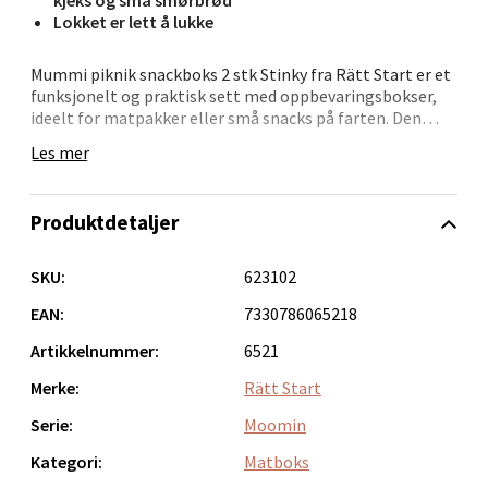
0 i butikk
Lokket er lett å lukke
Velg
Mummi piknik snackboks 2 stk Stinky fra Rätt Start er et
funksjonelt og praktisk sett med oppbevaringsbokser,
ideelt for matpakker eller små snacks på farten. Den
minste boksen rommer 250 ml, mens den største har en
Les mer
kapasitet på 450 ml.
Bergen - Oasen Senter
Lokkene er laget av PE-plast og er enkle å håndtere, noe
Produktdetaljer
som gjør dem perfekte for daglig bruk. Boksene er
Folke Bernadottes vei 52, 5147 Fyllingsdalen
produsert i slitesterkt RPET-materiale, som tåler
Åpent i dag 10-21
oppvaskmaskin, men ikke mikrobølgeovn.
SKU:
623102
0 i butikk
En ideell løsning for skole, barnehage eller turer, og kan
EAN:
7330786065218
gjerne kombineres med andre produkter fra samme
Velg
Artikkelnummer:
6521
serie.
Merke:
Rätt Start
Serie:
Moomin
Oppdal - Aunasenteret
Kategori:
Matboks