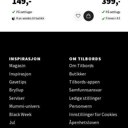
149,-
399,-
0 i butikk
På nettlager
På nettlager
Kan sendes til butikk
Finnes i 43 buti
Velg
Sortland - Sortland Storsenter
INSPIRASJON
OM TILBORDS
Strangata 26, 8400 Sortland
Magasin
Om Tilbords
Åpent i dag 10-19
Inspirasjon
Butikker
0 i butikk
Gavetips
Tilbords-appen
Bryllup
Samfunnsansvar
Velg
Serviser
Ledige stillinger
Mummi-univers
Personvern
Black Week
Innstillinger for Cookies
Jul
Åpenhetsloven
Steinkjer - Thon Senter Steinkjer