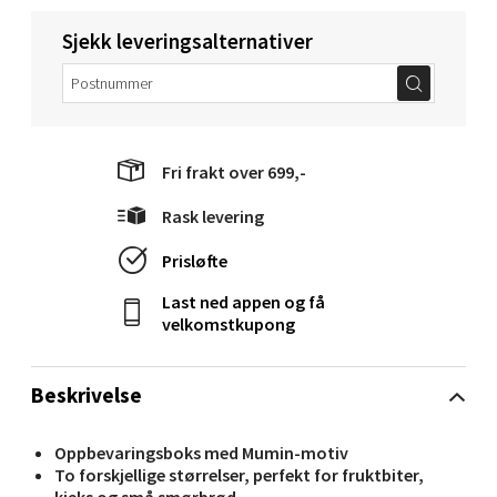
Velg
Sjekk leveringsalternativer
Molde - Moldetorget
Torget 1, 6413 Molde
Fri frakt over 699,-
Åpent i dag 10-20
Rask levering
0 i butikk
Prisløfte
Velg
Last ned appen og få
velkomstkupong
Narvik - Thon Senter Malmporten
Beskrivelse
Bolagsgata 1, 8514 Narvik
Oppbevaringsboks med Mumin-motiv
Åpent i dag 10-20
To forskjellige størrelser, perfekt for fruktbiter,
kjeks og små smørbrød