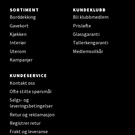
Sjøfartsgata 2, 7714 Steinkjer
SORTIMENT
KUNDEKLUBB
Åpent i dag 10-20
Borddekking
Bli klubbmedlem
Gavekort
Prisløfte
0 i butikk
Kjøkken
Glassgaranti
Interiør
Tallerkengaranti
Velg
Uterom
Medlemsvilkår
Kampanjer
Leirvik - Stord
KUNDESERVICE
Kontakt oss
Torgbakken 2, 5401 Stord
Ofte stilte spørsmål
Åpent i dag 10-17
Salgs- og
0 i butikk
leveringsbetingelser
Retur og reklamasjon
Velg
Registrer retur
Frakt og leveranse