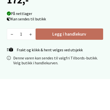
Mo i Rana - Thon Senter Mo i Rana
På nettlager
Kan sendes til butikk
Fridtjof Nansensgate 22, 8622 Mo i Rana
Åpent i dag 09-19
Legg i handlekurv
0 i butikk
Velg
Frakt og klikk & hent velges ved utsjekk
Denne varen kan sendes til valgfri Tilbords-butikk.
Velg butikk i handlekurven.
Ålesund - Thon Senter Moa
Langelandsvegen 25, 6010 Ålesund
Åpent i dag 10-20
0 i butikk